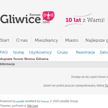
Start
O nas
Mieszkańcy
Miasto
Najlepsze g
FAQ
Szukaj
Użytkownicy
Grupy
Rejestracja
Zalo
dupiate forum Strona Główna
Informacja
Dostęp do tej części forum
Jeżeli nie jesteś jeszcze zarejestrowany, kliknij
Tu
Powered by
modified by
© 2003 phpBB Group
phpBB
Przemo
Themes: junFresh &
Silk icon