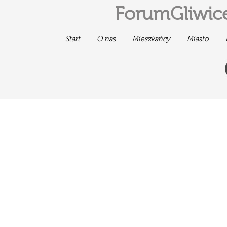
ForumGliwice
Start
O nas
Mieszkańcy
Miasto