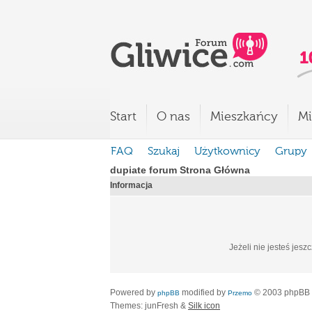
Start
O nas
Mieszkańcy
Mi
FAQ
Szukaj
Użytkownicy
Grupy
dupiate forum Strona Główna
Informacja
Jeżeli nie jesteś jesz
Powered by
modified by
© 2003 phpBB
phpBB
Przemo
Themes: junFresh &
Silk icon