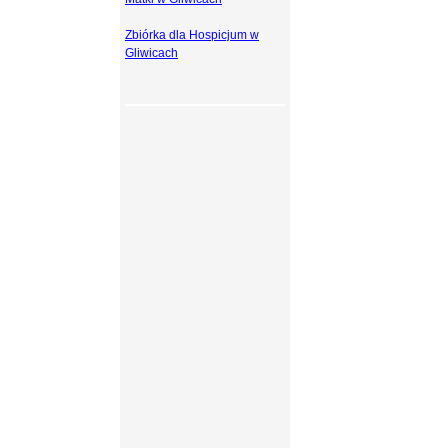
Zbiórka dla Hospicjum w
Gliwicach