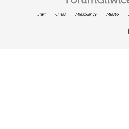
ForumGliwice
Start
O nas
Mieszkańcy
Miasto