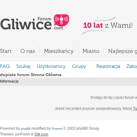
Start
O nas
Mieszkańcy
Miasto
Najlepsze g
FAQ
Szukaj
Użytkownicy
Grupy
Rejestracja
Zalo
dupiate forum Strona Główna
Informacja
Dostęp do tej części forum
Jeżeli nie jesteś jeszcze zarejestrowany, kliknij
Tu
Powered by
modified by
© 2003 phpBB Group
phpBB
Przemo
Themes: junFresh &
Silk icon