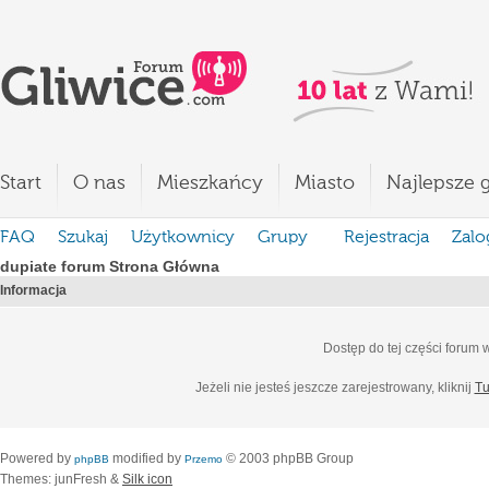
Start
O nas
Mieszkańcy
Miasto
Najlepsze g
FAQ
Szukaj
Użytkownicy
Grupy
Rejestracja
Zalo
dupiate forum Strona Główna
Informacja
Dostęp do tej części forum
Jeżeli nie jesteś jeszcze zarejestrowany, kliknij
Tu
Powered by
modified by
© 2003 phpBB Group
phpBB
Przemo
Themes: junFresh &
Silk icon