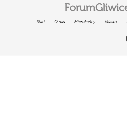
ForumGliwice
Start
O nas
Mieszkańcy
Miasto