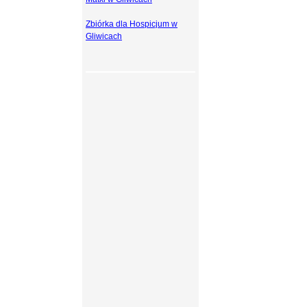
Zbiórka dla Hospicjum w
Gliwicach