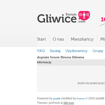
Start
O nas
Mieszkańcy
Mi
FAQ
Szukaj
Użytkownicy
Grupy
dupiate forum Strona Główna
Informacja
Jeżeli nie jesteś jesz
Powered by
modified by
© 2003 phpBB
phpBB
Przemo
Themes: junFresh &
Silk icon