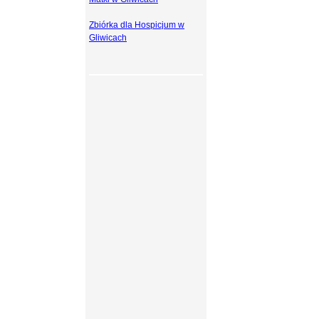
Zbiórka dla Hospicjum w
Gliwicach