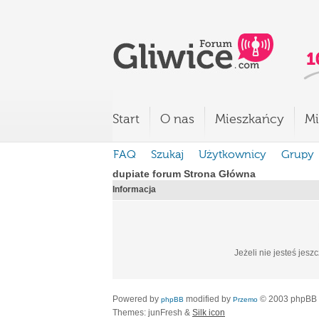
Start
O nas
Mieszkańcy
Mi
FAQ
Szukaj
Użytkownicy
Grupy
dupiate forum Strona Główna
Informacja
Jeżeli nie jesteś jesz
Powered by
modified by
© 2003 phpBB
phpBB
Przemo
Themes: junFresh &
Silk icon