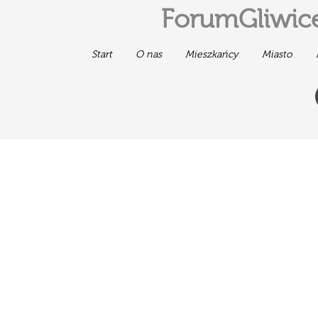
ForumGliwice
Start
O nas
Mieszkańcy
Miasto