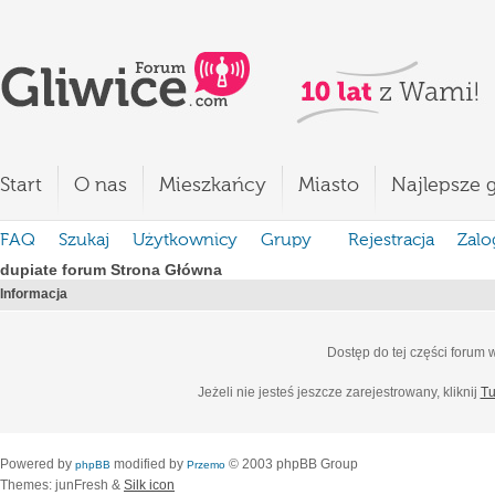
Start
O nas
Mieszkańcy
Miasto
Najlepsze g
FAQ
Szukaj
Użytkownicy
Grupy
Rejestracja
Zalo
dupiate forum Strona Główna
Informacja
Dostęp do tej części forum
Jeżeli nie jesteś jeszcze zarejestrowany, kliknij
Tu
Powered by
modified by
© 2003 phpBB Group
phpBB
Przemo
Themes: junFresh &
Silk icon