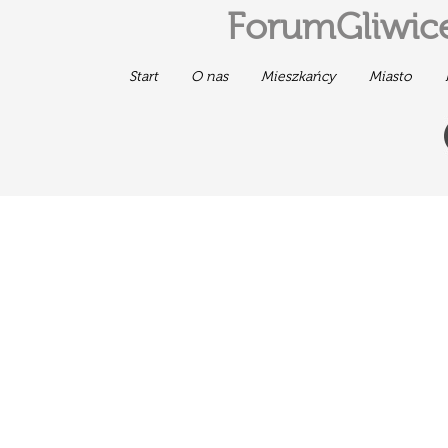
ForumGliwice
Start
O nas
Mieszkańcy
Miasto