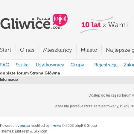
Start
O nas
Mieszkańcy
Miasto
Najlepsze g
FAQ
Szukaj
Użytkownicy
Grupy
Rejestracja
Zalo
dupiate forum Strona Główna
Informacja
Dostęp do tej części forum
Jeżeli nie jesteś jeszcze zarejestrowany, kliknij
Tu
Powered by
modified by
© 2003 phpBB Group
phpBB
Przemo
Themes: junFresh &
Silk icon