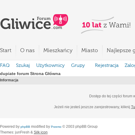
Start
O nas
Mieszkańcy
Miasto
Najlepsze g
FAQ
Szukaj
Użytkownicy
Grupy
Rejestracja
Zalo
dupiate forum Strona Główna
Informacja
Dostęp do tej części forum
Jeżeli nie jesteś jeszcze zarejestrowany, kliknij
Tu
Powered by
modified by
© 2003 phpBB Group
phpBB
Przemo
Themes: junFresh &
Silk icon