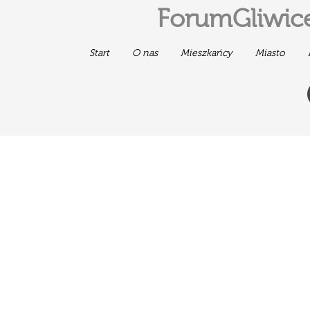
ForumGliwice
Start
O nas
Mieszkańcy
Miasto