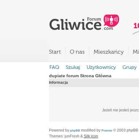
Start
O nas
Mieszkańcy
Mi
FAQ
Szukaj
Użytkownicy
Grupy
dupiate forum Strona Główna
Informacja
Jeżeli nie jesteś jesz
Powered by
modified by
© 2003 phpBB
phpBB
Przemo
Themes: junFresh &
Silk icon