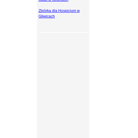
Zbiórka dla Hospicjum w
Gliwicach