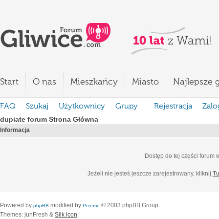
Start
O nas
Mieszkańcy
Miasto
Najlepsze g
FAQ
Szukaj
Użytkownicy
Grupy
Rejestracja
Zalo
dupiate forum Strona Główna
Informacja
Dostęp do tej części forum
Jeżeli nie jesteś jeszcze zarejestrowany, kliknij
Tu
Powered by
modified by
© 2003 phpBB Group
phpBB
Przemo
Themes: junFresh &
Silk icon