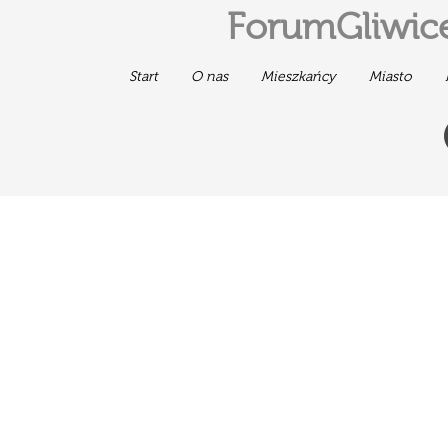
ForumGliwice
Start
O nas
Mieszkańcy
Miasto