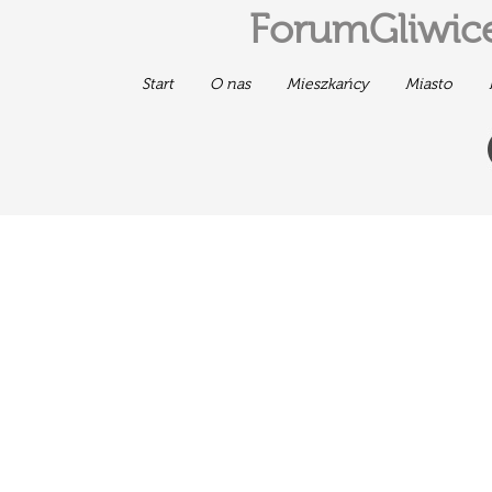
ForumGliwice
Start
O nas
Mieszkańcy
Miasto