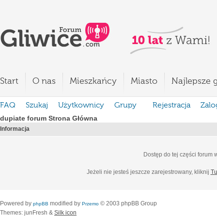
Start
O nas
Mieszkańcy
Miasto
Najlepsze g
FAQ
Szukaj
Użytkownicy
Grupy
Rejestracja
Zalo
dupiate forum Strona Główna
Informacja
Dostęp do tej części forum
Jeżeli nie jesteś jeszcze zarejestrowany, kliknij
Tu
Powered by
modified by
© 2003 phpBB Group
phpBB
Przemo
Themes: junFresh &
Silk icon