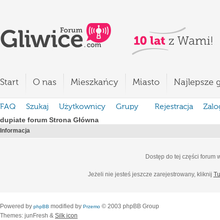
Start
O nas
Mieszkańcy
Miasto
Najlepsze g
FAQ
Szukaj
Użytkownicy
Grupy
Rejestracja
Zalo
dupiate forum Strona Główna
Informacja
Dostęp do tej części forum
Jeżeli nie jesteś jeszcze zarejestrowany, kliknij
Tu
Powered by
modified by
© 2003 phpBB Group
phpBB
Przemo
Themes: junFresh &
Silk icon