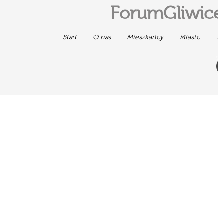
ForumGliwice
Start
O nas
Mieszkańcy
Miasto