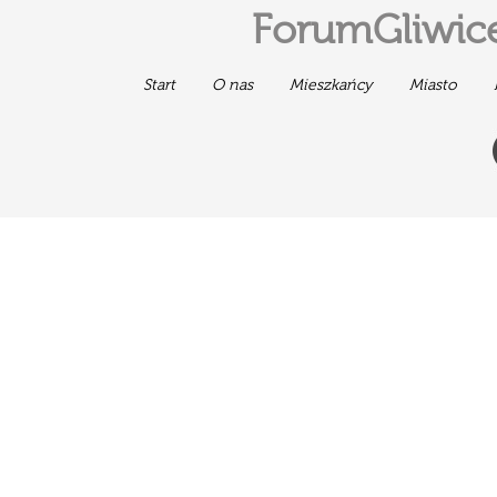
ForumGliwice
Start
O nas
Mieszkańcy
Miasto