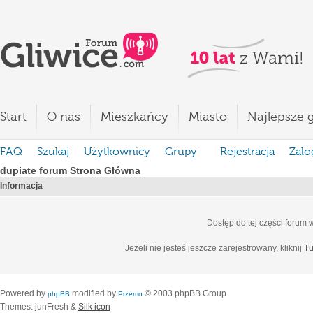
Start
O nas
Mieszkańcy
Miasto
Najlepsze g
FAQ
Szukaj
Użytkownicy
Grupy
Rejestracja
Zalo
dupiate forum Strona Główna
Informacja
Dostęp do tej części forum
Jeżeli nie jesteś jeszcze zarejestrowany, kliknij
Tu
Powered by
modified by
© 2003 phpBB Group
phpBB
Przemo
Themes: junFresh &
Silk icon