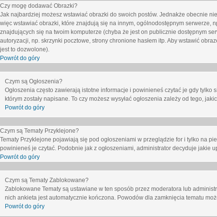
Czy mogę dodawać Obrazki?
Jak najbardziej możesz wstawiać obrazki do swoich postów. Jednakże obecnie nie
więc wstawiać obrazki, które znajdują się na innym, ogólnodostępnym serwerze, n
znajdujących się na twoim komputerze (chyba że jest on publicznie dostępnym 
autoryzacji, np. skrzynki pocztowe, strony chronione hasłem itp. Aby wstawić obr
jest to dozwolone).
Powrót do góry
Czym są Ogłoszenia?
Ogłoszenia często zawierają istotne informacje i powinieneś czytać je gdy tylko 
którym zostały napisane. To czy możesz wysyłać ogłoszenia zależy od tego, jak
Powrót do góry
Czym są Tematy Przyklejone?
Tematy Przyklejone pojawiają się pod ogłoszeniami w przeglądzie for i tylko na pi
powinieneś je czytać. Podobnie jak z ogłoszeniami, administrator decyduje jakie
Powrót do góry
Czym są Tematy Zablokowane?
Zablokowane Tematy są ustawiane w ten sposób przez moderatora lub administr
nich ankieta jest automatycznie kończona. Powodów dla zamknięcia tematu moż
Powrót do góry