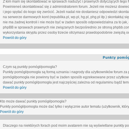
Z kim mam się skontaktować w sprawach nadużyć i prawnych dotyczących tego 
Powinieneś skontaktować się z administratorem forum. Jeżeli nie możesz dowiedz
i jego spytać do kogo się zwrócić. Jeżeli nadal nie dostaniesz odpowiedzi skontak
na serwerze darmowych kont (republika.pl, wp.pl, hg.pl, phg.pl itp.) skontaktuj
nie ma żadnej kontroli i nie może być w żaden sposób odpowiedzialna za to jak,
phpBB w sprawach prawnych nie związanych bezpośrednio ze stroną phpbb.co
wykorzystania skryptu przez osoby trzecie otrzymasz prawdopodobnie zwięzłą od
Powrót do góry
Punkty pomóg
Czym są punkty pomógł/pomogła?
Punkty pomógł/pomogła są formą uznania i nagrody dla użytkowników forum za
pomógł/pomogła nie powinny być w żaden sposób egzekwowane przez użytkown
dawać punkty pomógł/pomogła jest najczęściej zależna od regulaminu bądź tema
Powrót do góry
Kto może dawać punkty pomógł/pomogła?
Punkty pomógł/pomogła może dać tylko i wyłącznie autor tematu (użytkownik, który
Powrót do góry
Dlaczego na niektórych forach pod moim avatarem nie są wyświetlane punkty 