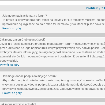
Problemy z 
Jak mogę napisać temat na forum?
To proste, kliknij w odpowiedni temat na jedym z for lub tematów. Możliwe, że b
uprawnienia są wypisane na dole stron for i tematów (lista
Możesz pisać nowe tem
Powrót do góry
Jak mogę zmienić lub usunąć post?
Jeżeli nie jesteś administratorem lub moderatorem forum możesz jedynie zmieniać
przez jakiś czas po jego napisaniu) kliknij w przycisk
zmień
przy danym poście. Jeże
drobnymi literami informujący, ile razy dany post zmieniano. Nie zostanie on dodany
administratorów lub moderatorów (powinni oni powiadomić co zmienili i dlaczego). 
odpowiedział.
Powrót do góry
Jak mogę dodać podpis do mojego postu?
Aby dodać podpis do wiadomości musisz najpierw go stworzyć w swoim profilu. 
wysyłania postu, aby dodać podpis. Możesz także domyślnie dodawać podpis do
(przy czym każdorazowo pisząc post możesz zadecydować o nie dodawaniu do n
Powrót do góry
Jak mogę utworzyć ankietę?