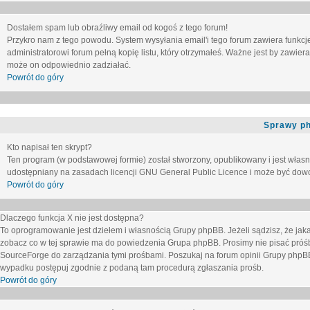
Dostałem spam lub obraźliwy email od kogoś z tego forum!
Przykro nam z tego powodu. System wysyłania email'i tego forum zawiera funkcje u
administratorowi forum pełną kopię listu, który otrzymałeś. Ważne jest by zawie
może on odpowiednio zadziałać.
Powrót do góry
Sprawy p
Kto napisał ten skrypt?
Ten program (w podstawowej formie) został stworzony, opublikowany i jest włas
udostępniany na zasadach licencji GNU General Public Licence i może być dow
Powrót do góry
Dlaczego funkcja X nie jest dostępna?
To oprogramowanie jest dziełem i własnością Grupy phpBB. Jeżeli sądzisz, że ja
zobacz co w tej sprawie ma do powiedzenia Grupa phpBB. Prosimy nie pisać próś
SourceForge do zarządzania tymi prośbami. Poszukaj na forum opinii Grupy phpBB n
wypadku postępuj zgodnie z podaną tam procedurą zgłaszania prośb.
Powrót do góry