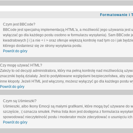
Formatowanie i 
Czym jest BBCode?
BBCode jest specjalną implementacją HTML'a, a możliwość jego używania jest 
wyłączać go dla każdego postu osobno w formularzu wysyłania). Sam BBCode je
kwadratowych [ i ] a nie < i > oraz oferuje większą kontrolę nad tym co i jak bę
którego dostaniesz się ze strony wysyłania postu.
Powrót do góry
Czy mogę używać HTML?
Zależy to od decyzji administratora, który ma pełną kontrolę nad możliwością uż
znaczniki będą działały. Jest to podyktowane względami
bezpieczeństwa
, aby zap
inne kłopoty. Jeżeli HTML jest włączony, możesz wyłączyć go dla każdego postu w
Powrót do góry
Czym są Uśmieszki?
Uśmieszki, albo Ikony Emocji są małymi grafikami, które mogą być używane do wy
szczęście, :( oznacza smutek. Pełna lista ikon jest dostępna z formularza wysy
spowodować nieczytelność postu i moderator może zdecydować o usunięciu ich 
Powrót do góry