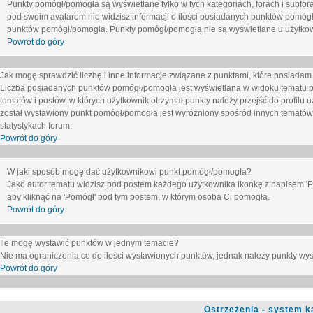
Punkty pomógł/pomogła są wyświetlane tylko w tych kategoriach, forach i subfor
pod swoim avatarem nie widzisz informacji o ilości posiadanych punktów pomógł
punktów pomógł/pomogła. Punkty pomógł/pomogłą nie są wyświetlane u użytkown
Powrót do góry
Jak mogę sprawdzić liczbę i inne informacje związane z punktami, które posiadam j
Liczba posiadanych punktów pomógł/pomogła jest wyświetlana w widoku tematu p
tematów i postów, w których użytkownik otrzymał punkty należy przejść do profilu u
został wystawiony punkt pomógł/pomogła jest wyróżniony spośród innych tematów 
statystykach forum.
Powrót do góry
W jaki sposób mogę dać użytkownikowi punkt pomógł/pomogła?
Jako autor tematu widzisz pod postem każdego użytkownika ikonkę z napisem 'Pom
aby kliknąć na 'Pomógł' pod tym postem, w którym osoba Ci pomogła.
Powrót do góry
Ile mogę wystawić punktów w jednym temacie?
Nie ma ograniczenia co do ilości wystawionych punktów, jednak należy punkty wyst
Powrót do góry
Ostrzeżenia - system k