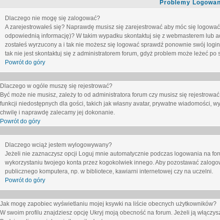
Problemy Logowani
Dlaczego nie mogę się zalogować?
A zarejestrowałeś się? Naprawdę musisz się zarejestrować aby móc się logować. 
odpowiednią informację)? W takim wypadku skontaktuj się z webmasterem lub adm
zostałeś wyrzucony a i tak nie możesz się logować sprawdź ponownie swój login i
tak nie jest skontaktuj się z administratorem forum, gdyż problem może leżeć po s
Powrót do góry
Dlaczego w ogóle muszę się rejestrować?
Być może nie musisz, zależy to od administratora forum czy musisz się rejestrowa
funkcji niedostępnych dla gości, takich jak własny avatar, prywatne wiadomości, wy
chwilę i naprawdę zalecamy jej dokonanie.
Powrót do góry
Dlaczego wciąż jestem wylogowywany?
Jeżeli nie zaznaczysz opcji
Loguj mnie automatycznie
podczas logowania na fo
wykorzystaniu twojego konta przez kogokolwiek innego. Aby pozostawać zalogow
publicznego komputera, np. w bibliotece, kawiarni internetowej czy na uczelni.
Powrót do góry
Jak mogę zapobiec wyświetlaniu mojej ksywki na liście obecnych użytkowników?
W swoim profilu znajdziesz opcję
Ukryj moją obecność na forum
. Jeżeli ją
włączys