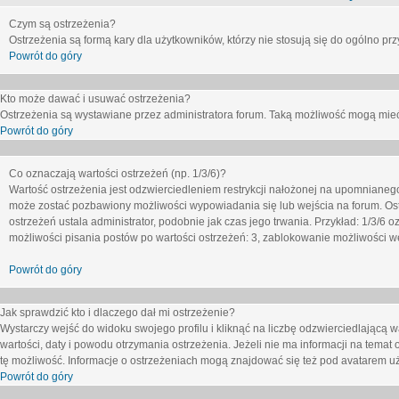
Czym są ostrzeżenia?
Ostrzeżenia są formą kary dla użytkowników, którzy nie stosują się do ogólno pr
Powrót do góry
Kto może dawać i usuwać ostrzeżenia?
Ostrzeżenia są wystawiane przez administratora forum. Taką możliwość mogą mieć
Powrót do góry
Co oznaczają wartości ostrzeżeń (np. 1/3/6)?
Wartość ostrzeżenia jest odzwierciedleniem restrykcji nałożonej na upomnianeg
może zostać pozbawiony możliwości wypowiadania się lub wejścia na forum. Ost
ostrzeżeń ustala administrator, podobnie jak czas jego trwania. Przykład: 1/3/6
możliwości pisania postów po wartości ostrzeżeń: 3, zablokowanie możliwości we
Powrót do góry
Jak sprawdzić kto i dlaczego dał mi ostrzeżenie?
Wystarczy wejść do widoku swojego profilu i kliknąć na liczbę odzwierciedlającą w
wartości, daty i powodu otrzymania ostrzeżenia. Jeżeli nie ma informacji na temat 
tę możliwość. Informacje o ostrzeżeniach mogą znajdować się też pod avatarem uż
Powrót do góry