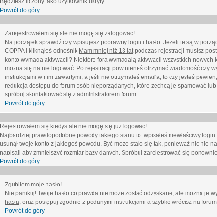
Będziesz liczony jako użytkownik ukryty.
Powrót do góry
Zarejestrowałem się ale nie mogę się zalogować!
Na początek sprawdź czy wpisujesz poprawny login i hasło. Jeżeli te są w porz
COPPA i kliknąłeś odnośnik
Mam mniej niż 13 lat
podczas rejestracji musisz post
konto wymaga aktywacji? Niektóre fora wymagają aktywacji wszystkich nowych k
można się na nie logować. Po rejestracji powinieneś otrzymać wiadomość czy wy
instrukcjami w nim zawartymi, a jeśli nie otrzymałeś email'a, to czy jesteś pew
redukcja dostępu do forum osób nieporządanych, które zechcą je spamować lub 
spróbuj skontaktować się z administratorem forum.
Powrót do góry
Rejestrowałem się kiedyś ale nie mogę się już logować!
Najbardziej prawdopodobne powody takiego stanu to: wpisałeś niewłaściwy login i ha
usunął twoje konto z jakiegoś powodu. Być może stało się tak, ponieważ nic nie n
napisali aby zmniejszyć rozmiar bazy danych. Spróbuj zarejestrować się ponownie
Powrót do góry
Zgubiłem moje hasło!
Nie panikuj! Twoje hasło co prawda nie może zostać odzyskane, ale można je wycz
hasła
, oraz postępuj zgodnie z podanymi instrukcjami a szybko wrócisz na forum
Powrót do góry