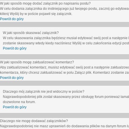
W jaki sposób mogę dodać załącznik po napisaniu postu?
W celu dodania załącznika do instniejącego już twojego postu, zacznij go edytow
kliknij
Wyślij
by w poście pojawił się załącznik.
Powrót do góry
W jaki sposób skasować załącznik?
W celu skasowania załącznika będziesz musiał edytować swój post a następnie 
zostanie skasowany wtedy kiedy naciśniesz
Wyślij
w celu zakońcenia edycji post
Powrót do góry
W jaki sposób mogę zaktualizować komentarz?
Aby zaktualizować komentarz, musisz edytować swój post a następnie zaktualzowa
komentarza, który chcesz zaktualizować w polu
Załącz plik
. Komentarz zostanie z
Powrót do góry
Dlaczego mój załącznik nie jest widoczny w poście?
Najprawdopodobniej plik został skasowany przez obsługę forum ponieważ łamał o
dozwolone na forum.
Powrót do góry
Dlaczego nie mogę dodawać załączników?
Najprawdopodobniej nie masz uprawnień do dodawania plików na danym forum lub 