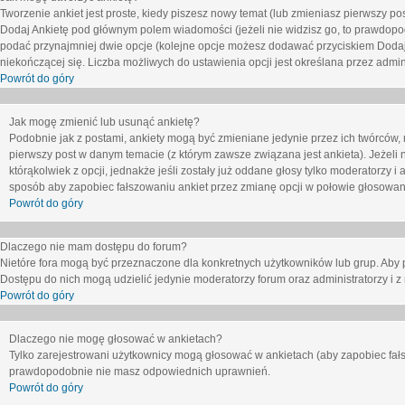
Tworzenie ankiet jest proste, kiedy piszesz nowy temat (lub zmieniasz pierwszy p
Dodaj Ankietę
pod głównym polem wiadomości (jeżeli nie widzisz go, to prawdopodo
podać przynajmniej dwie opcje (kolejne opcje możesz dodawać przyciskiem
Dodaj
niekończącej się. Liczba możliwych do ustawienia opcji jest określana przez admini
Powrót do góry
Jak mogę zmienić lub usunąć ankietę?
Podobnie jak z postami, ankiety mogą być zmieniane jedynie przez ich twórców,
pierwszy post w danym temacie (z którym zawsze związana jest ankieta). Jeżeli 
którąkolwiek z opcji, jednakże jeśli zostały już oddane głosy tylko moderatorzy i
sposób aby zapobiec fałszowaniu ankiet przez zmianę opcji w połowie głosowan
Powrót do góry
Dlaczego nie mam dostępu do forum?
Nietóre fora mogą być przeznaczone dla konkretnych użytkowników lub grup. Aby pr
Dostępu do nich mogą udzielić jedynie moderatorzy forum oraz administratorzy i z
Powrót do góry
Dlaczego nie mogę głosować w ankietach?
Tylko zarejestrowani użytkownicy mogą głosować w ankietach (aby zapobiec fałs
prawdopodobnie nie masz odpowiednich uprawnień.
Powrót do góry