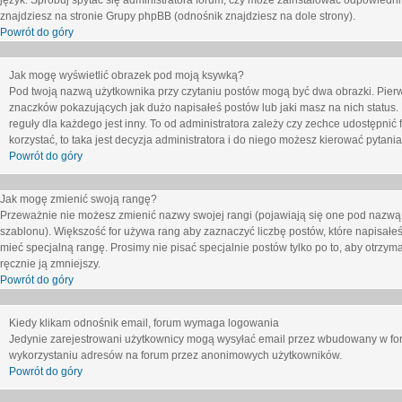
język. Spróbuj spytać się administratora forum, czy może zainstalować odpowiedni j
znajdziesz na stronie Grupy phpBB (odnośnik znajdziesz na dole strony).
Powrót do góry
Jak mogę wyświetlić obrazek pod moją ksywką?
Pod twoją nazwą użytkownika przy czytaniu postów mogą być dwa obrazki. Pierw
znaczków pokazujących jak dużo napisałeś postów lub jaki masz na nich status
reguły dla każdego jest inny. To od administratora zależy czy zechce udostępnić f
korzystać, to taka jest decyzja administratora i do niego możesz kierować pytani
Powrót do góry
Jak mogę zmienić swoją rangę?
Przeważnie nie możesz zmienić nazwy swojej rangi (pojawiają się one pod nazwą u
szablonu). Większość for używa rang aby zaznaczyć liczbę postów, które napisałeś
mieć specjalną rangę. Prosimy nie pisać specjalnie postów tylko po to, aby otrzy
ręcznie ją zmniejszy.
Powrót do góry
Kiedy klikam odnośnik email, forum wymaga logowania
Jedynie zarejestrowani użytkownicy mogą wysyłać email przez wbudowany w foru
wykorzystaniu adresów na forum przez anonimowych użytkowników.
Powrót do góry