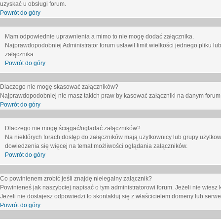
uzyskać u obsługi forum.
Powrót do góry
Mam odpowiednie uprawnienia a mimo to nie mogę dodać załącznika.
Najprawdopodobniej Administrator forum ustawił limit wielkości jednego pliku lu
załącznika.
Powrót do góry
Dlaczego nie mogę skasować załączników?
Najprawdopodobniej nie masz takich praw by kasować załączniki na danym forum. J
Powrót do góry
Dlaczego nie mogę ściągać/ogladać załączników?
Na niektórych forach dostęp do załączników mają użytkownicy lub grupy użytkow
dowiedzenia się więcej na temat możliwości oglądania załączników.
Powrót do góry
Co powinienem zrobić jeśli znajdę nielegalny załącznik?
Powinieneś jak naszybciej napisać o tym administratorowi forum. Jeżeli nie wiesz k
Jeżeli nie dostajesz odpowiedzi to skontaktuj się z właścicielem domeny lub serwe
Powrót do góry