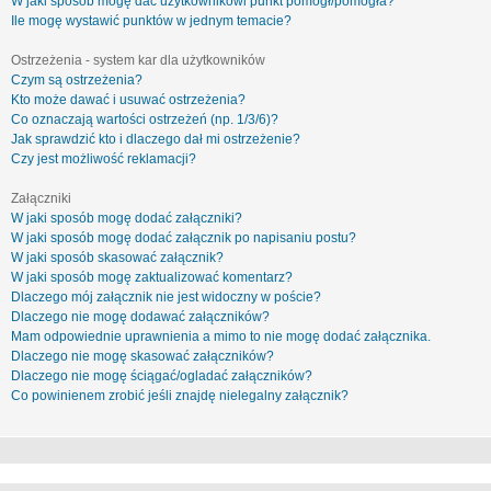
W jaki sposób mogę dać użytkownikowi punkt pomógł/pomogła?
Ile mogę wystawić punktów w jednym temacie?
Ostrzeżenia - system kar dla użytkowników
Czym są ostrzeżenia?
Kto może dawać i usuwać ostrzeżenia?
Co oznaczają wartości ostrzeżeń (np. 1/3/6)?
Jak sprawdzić kto i dlaczego dał mi ostrzeżenie?
Czy jest możliwość reklamacji?
Załączniki
W jaki sposób mogę dodać załączniki?
W jaki sposób mogę dodać załącznik po napisaniu postu?
W jaki sposób skasować załącznik?
W jaki sposób mogę zaktualizować komentarz?
Dlaczego mój załącznik nie jest widoczny w poście?
Dlaczego nie mogę dodawać załączników?
Mam odpowiednie uprawnienia a mimo to nie mogę dodać załącznika.
Dlaczego nie mogę skasować załączników?
Dlaczego nie mogę ściągać/ogladać załączników?
Co powinienem zrobić jeśli znajdę nielegalny załącznik?