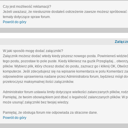
Czy jest możliwość reklamacji?
Jeżeli uważasz, że niesłusznie dostałeś ostrzeżenie zawsze możesz spróbować 
tematy dotyczące spraw forum.
Powrót do góry
Załącz
W jaki sposób mogę dodać załączniki?
Załącznik możesz dodać wtedy kiedy piszesz nowego posta. Powinieneś widzie
tego postu, pozostaw to pole puste. Kiedy klikniesz na guzik
Przeglądaj...
otworzy
plików. Wybierz plik, który chcesz dodać do postu, zaznacz go i kliknij OK, Otwór
komputerze. Jeśli zdecydujesz się na wpisanie komentarza w polu
Komentarz za
odpowiednie uprawnienia nadane przez Administratora forum, będziesz mógł do
przekroczysz maksymalnej ilości załączników.
Administrator forum ustawia limity dotyczące wielkości załanczanych plików, ro
Pamiętaj, że twoim obowiązkiem jest dbać o legalność załanczanych plików. W p
może usunąć załączniki bez twojej wiedzy.
Pamiętaj, że obsługa forum nie odpowiada za stracone dane.
Powrót do góry