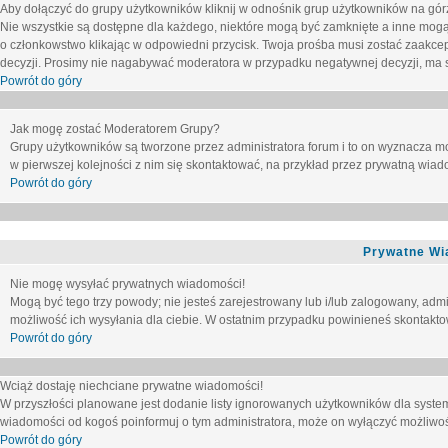
Aby dołączyć do grupy użytkowników kliknij w odnośnik grup użytkowników na górz
Nie wszystkie są dostępne dla każdego, niektóre mogą być zamknięte a inne mogą
o członkowstwo klikając w odpowiedni przycisk. Twoja prośba musi zostać zaakc
decyzji. Prosimy nie nagabywać moderatora w przypadku negatywnej decyzji, ma
Powrót do góry
Jak mogę zostać Moderatorem Grupy?
Grupy użytkowników są tworzone przez administratora forum i to on wyznacza m
w pierwszej kolejności z nim się skontaktować, na przykład przez prywatną wia
Powrót do góry
Prywatne Wi
Nie mogę wysyłać prywatnych wiadomości!
Mogą być tego trzy powody; nie jesteś zarejestrowany lub i/lub zalogowany, adm
możliwość ich wysyłania dla ciebie. W ostatnim przypadku powinieneś skontaktow
Powrót do góry
Wciąż dostaję niechciane prywatne wiadomości!
W przyszłości planowane jest dodanie listy ignorowanych użytkowników dla syste
wiadomości od kogoś poinformuj o tym administratora, może on wyłączyć możliwo
Powrót do góry