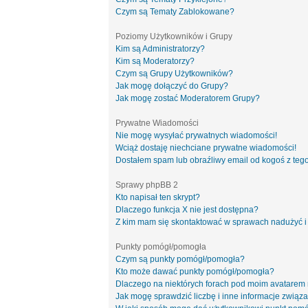
Czym są Tematy Zablokowane?
Poziomy Użytkowników i Grupy
Kim są Administratorzy?
Kim są Moderatorzy?
Czym są Grupy Użytkowników?
Jak mogę dołączyć do Grupy?
Jak mogę zostać Moderatorem Grupy?
Prywatne Wiadomości
Nie mogę wysyłać prywatnych wiadomości!
Wciąż dostaję niechciane prywatne wiadomości!
Dostałem spam lub obraźliwy email od kogoś z tego
Sprawy phpBB 2
Kto napisał ten skrypt?
Dlaczego funkcja X nie jest dostępna?
Z kim mam się skontaktować w sprawach nadużyć i
Punkty pomógł/pomogła
Czym są punkty pomógł/pomogła?
Kto może dawać punkty pomógł/pomogła?
Dlaczego na niektórych forach pod moim avatarem
Jak mogę sprawdzić liczbę i inne informacje związa