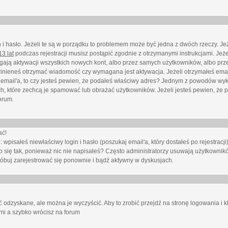
i hasło. Jeżeli te są w porządku to problemem może być jedna z dwóch rzeczy. Je
3 lat
podczas rejestracji musisz postąpić zgodnie z otrzymanymi instrukcjami. Jeżel
ają aktywacji wszystkich nowych kont, albo przez samych użytkowników, albo prze
winieneś otrzymać wiadomość czy wymagana jest aktywacja. Jeżeli otrzymałeś emai
eś email'a, to czy jesteś pewien, że podałeś właściwy adres? Jednym z powodów wyk
h, które zechcą je spamować lub obrażać użytkowników. Jeżeli jesteś pewien, że 
orum.
ać!
isałeś niewłaściwy login i hasło (poszukaj email'a, który dostałeś po rejestracji)
 się tak, ponieważ nic nie napisałeś? Często administratorzy usuwają użytkownikó
róbuj zarejestrować się ponownie i bądź aktywny w dyskusjach.
 odzyskane, ale można je wyczyścić. Aby to zrobić przejdź na stronę logowania i kl
ami a szybko wrócisz na forum