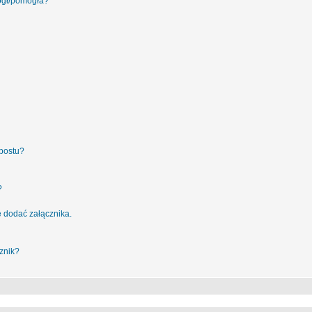
ógł/pomogła?
postu?
?
 dodać załącznika.
znik?