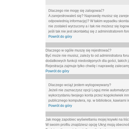
Dlaczego nie mogę się zalogować?
A zarejestrowałeś się? Naprawdę musisz się zarejes
odpowiednią informację)? W takim wypadku skontakt
nie zostałeś wyrzucony a i tak nie możesz się logo
jeśli tak nie jest skontaktuj się z administratorem 
Powrót do góry
Dlaczego w ogóle muszę się rejestrować?
Być może nie musisz, zależy to od administratora for
dodatkowych funkcji niedostępnych dla gości, takich 
Rejestracja zajmuje tylko chwilę i naprawdę zalecamy
Powrót do góry
Dlaczego wciąż jestem wylogowywany?
Jeżeli nie zaznaczysz opcji
Loguj mnie automatycz
wykorzystaniu twojego konta przez kogokolwiek in
publicznego komputera, np. w bibliotece, kawiarni i
Powrót do góry
Jak mogę zapobiec wyświetlaniu mojej ksywki na li
W swoim profilu znajdziesz opcję
Ukryj moją obecnoś