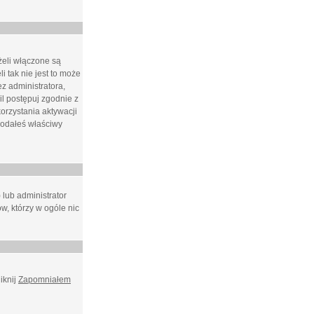
żeli włączone są
i tak nie jest to może
z administratora,
l postępuj zgodnie z
orzystania aktywacji
podałeś właściwy
 lub administrator
w, którzy w ogóle nic
iknij
Zapomniałem