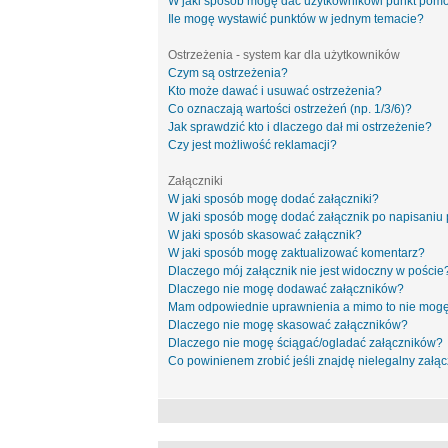
W jaki sposób mogę dać użytkownikowi punkt pom
Ile mogę wystawić punktów w jednym temacie?
Ostrzeżenia - system kar dla użytkowników
Czym są ostrzeżenia?
Kto może dawać i usuwać ostrzeżenia?
Co oznaczają wartości ostrzeżeń (np. 1/3/6)?
Jak sprawdzić kto i dlaczego dał mi ostrzeżenie?
Czy jest możliwość reklamacji?
Załączniki
W jaki sposób mogę dodać załączniki?
W jaki sposób mogę dodać załącznik po napisaniu 
W jaki sposób skasować załącznik?
W jaki sposób mogę zaktualizować komentarz?
Dlaczego mój załącznik nie jest widoczny w poście
Dlaczego nie mogę dodawać załączników?
Mam odpowiednie uprawnienia a mimo to nie mogę
Dlaczego nie mogę skasować załączników?
Dlaczego nie mogę ściągać/ogladać załączników?
Co powinienem zrobić jeśli znajdę nielegalny załąc