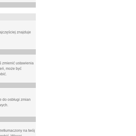
ajczęściej znajduje
eś zmienić ustawienia
ień, może być
bić.
ne do osbługi zmian
wych.
rzetłumaczony na twój