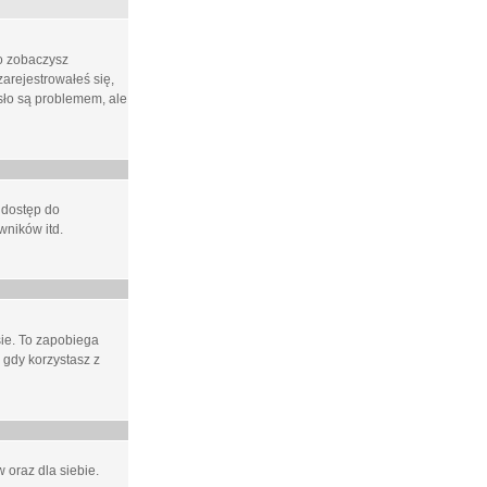
ło zobaczysz
arejestrowałeś się,
asło są problemem, ale
 dostęp do
wników itd.
e. To zapobiega
 gdy korzystasz z
 oraz dla siebie.