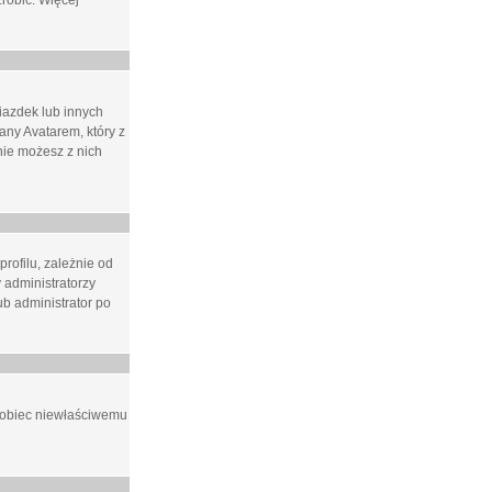
zrobić. Więcej
iazdek lub innych
ny Avatarem, który z
 nie możesz z nich
rofilu, zależnie od
 administratorzy
b administrator po
apobiec niewłaściwemu