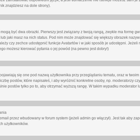
oże zainstalować odpowiedni język, a jeśli tłumaczenie nie istnieje możesz sam je 
ik znajdziesz na dole strony).
mogą być dwa obrazki. Pierwszy jest związany z twoją rangą, zwykle ma formę gw
lub jaki masz na nich status. Pod nim może znajdować się większy obrazek nazywa
zależy czy zechce udostępnić funkcje Avatartów i w jaki sposób je udostępni. Jeżeli
 niego możesz kierować pytania o jej powód (na pewno jest dobry!)
ojawiają się one pod nazwą użytkownika przy przeglądaniu tematu, oraz w twoim p
czbę postów, które napisałeś, i aby wyróżnić konkretne osoby, np. moderatorzy czy
lnie postów tylko po to, aby otrzymać wyższą rangę. W takim wypadku moderator lu
ania
email przez wbudowany w forum system (jeżeli admin go włączył). Jest tak aby z
ch użytkowników.