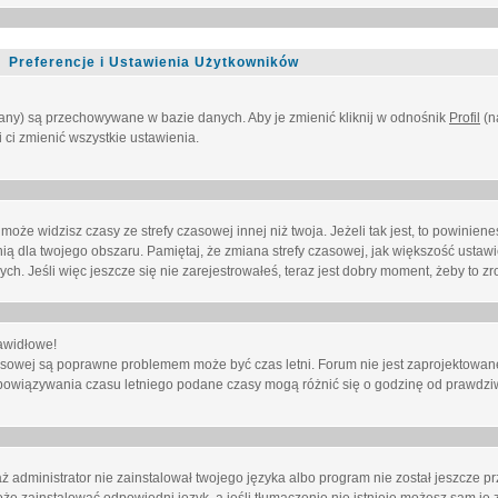
Preferencje i Ustawienia Użytkowników
owany) są przechowywane w bazie danych. Aby je zmienić kliknij w odnośnik
Profil
(n
i ci zmienić wszystkie ustawienia.
że widzisz czasy ze strefy czasowej innej niż twoja. Jeżeli tak jest, to powinien
nią dla twojego obszaru. Pamiętaj, że zmiana strefy czasowej, jak większość ustaw
. Jeśli więc jeszcze się nie zarejestrowałeś, teraz jest dobry moment, żeby to zro
awidłowe!
 czasowej są poprawne problemem może być czas letni. Forum nie jest zaprojektowa
bowiązywania czasu letniego podane czasy mogą różnić się o godzinę od prawdzi
administrator nie zainstalował twojego języka albo program nie został jeszcze p