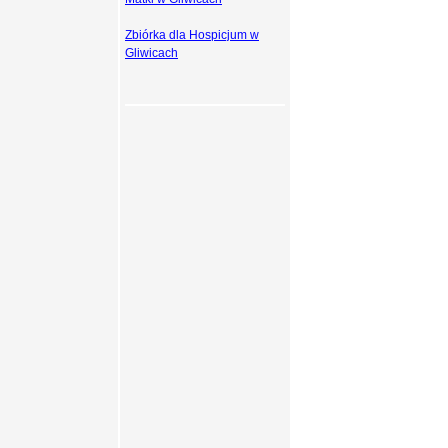
Zbiórka dla Hospicjum w
Gliwicach