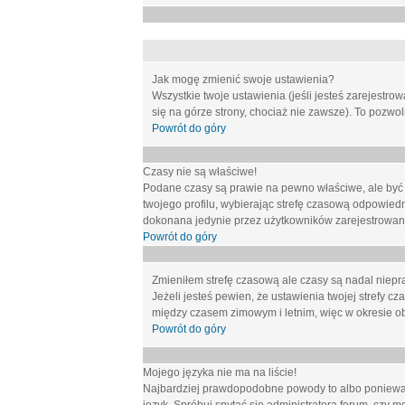
Jak mogę zmienić swoje ustawienia?
Wszystkie twoje ustawienia (jeśli jesteś zarejestr
się na górze strony, chociaż nie zawsze). To pozwol
Powrót do góry
Czasy nie są właściwe!
Podane czasy są prawie na pewno właściwe, ale być mo
twojego profilu, wybierając strefę czasową odpowied
dokonana jedynie przez użytkowników zarejestrowanych
Powrót do góry
Zmieniłem strefę czasową ale czasy są nadal niepr
Jeżeli jesteś pewien, że ustawienia twojej strefy
między czasem zimowym i letnim, więc w okresie o
Powrót do góry
Mojego języka nie ma na liście!
Najbardziej prawdopodobne powody to albo ponieważ 