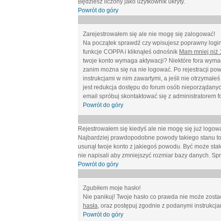
Będziesz liczony jako użytkownik ukryty.
Powrót do góry
Zarejestrowałem się ale nie mogę się zalogować!
Na początek sprawdź czy wpisujesz poprawny login 
funkcje COPPA i kliknąłeś odnośnik
Mam mniej niż 1
twoje konto wymaga aktywacji? Niektóre fora wymag
zanim można się na nie logować. Po rejestracji po
instrukcjami w nim zawartymi, a jeśli nie otrzymał
jest redukcja dostępu do forum osób nieporządanyc
email spróbuj skontaktować się z administratorem f
Powrót do góry
Rejestrowałem się kiedyś ale nie mogę się już logow
Najbardziej prawdopodobne powody takiego stanu to: wp
usunął twoje konto z jakiegoś powodu. Być może stało
nie napisali aby zmniejszyć rozmiar bazy danych. Sp
Powrót do góry
Zgubiłem moje hasło!
Nie panikuj! Twoje hasło co prawda nie może zostać
hasła
, oraz postępuj zgodnie z podanymi instrukcj
Powrót do góry