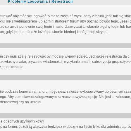
Problemy Logowania i Rejestracji
trować aby móc się logować. A może zostałeś wyrzucony z forum (jeśli tak się sta
uj się z webmasterem lub administratorem forum aby poznać powód tego. Jeżeli z
wać sprawdź ponownie swój login i hasło. Zazwyczaj to właśnie błędny login lub h
forum, gdyż problem może leżeć po stronie błędnej konfiguracji skryptu.
um czy musisz się rejestrować by móc się wypowiedzieć. Jednakże rejestracja da ci
jak własny avatar, prywatne wiadomości, wysyłanie emaili, subskrypcja grup użytko
 jej dokonanie.
nie
podczas logowania na forum będziesz zawsze wylogowywany po pewnym czasi
nego. Aby pozostawać zalogowanym zaznacz powyższą opcję. Nie jest to zalecane,
nternetowej czy na uczelni.
ście obecnych użytkowników?
ć na forum
. Jeżeli ją
włączysz
będziesz widoczny na liście tylko dla administratorów