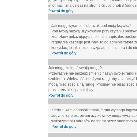
język. Spróbuj spytać się administratora forum, czy m
informacji znajdziesz na stronie Grupy phpBB (odnośn
Powrót do góry
Jak mogę wyświetlić obrazek pod moją ksywką?
Pod twoją nazwą użytkownika przy czytaniu postów 
znaczków pokazujących jak dużo napisałeś postów 
reguły dla każdego jest inny. To od administratora 
korzystać, to taka jest decyzja administratora i do
Powrót do góry
Jak mogę zmienić swoją rangę?
Przeważnie nie możesz zmienić nazwy swojej rangi (p
szablonu). Większość for używa rang aby zaznaczyć li
mogą mieć specjalną rangę. Prosimy nie pisać specja
prostu ręcznie ją zmniejszy.
Powrót do góry
Kiedy klikam odnośnik email, forum wymaga logow
Jedynie zarejestrowani użytkownicy mogą wysyłać 
wykorzystaniu adresów na forum przez anonimowy
Powrót do góry