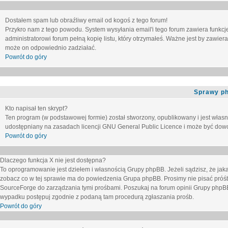
Dostałem spam lub obraźliwy email od kogoś z tego forum!
Przykro nam z tego powodu. System wysyłania email'i tego forum zawiera funkcje u
administratorowi forum pełną kopię listu, który otrzymałeś. Ważne jest by zawie
może on odpowiednio zadziałać.
Powrót do góry
Sprawy p
Kto napisał ten skrypt?
Ten program (w podstawowej formie) został stworzony, opublikowany i jest włas
udostępniany na zasadach licencji GNU General Public Licence i może być dow
Powrót do góry
Dlaczego funkcja X nie jest dostępna?
To oprogramowanie jest dziełem i własnością Grupy phpBB. Jeżeli sądzisz, że ja
zobacz co w tej sprawie ma do powiedzenia Grupa phpBB. Prosimy nie pisać próś
SourceForge do zarządzania tymi prośbami. Poszukaj na forum opinii Grupy phpBB n
wypadku postępuj zgodnie z podaną tam procedurą zgłaszania prośb.
Powrót do góry