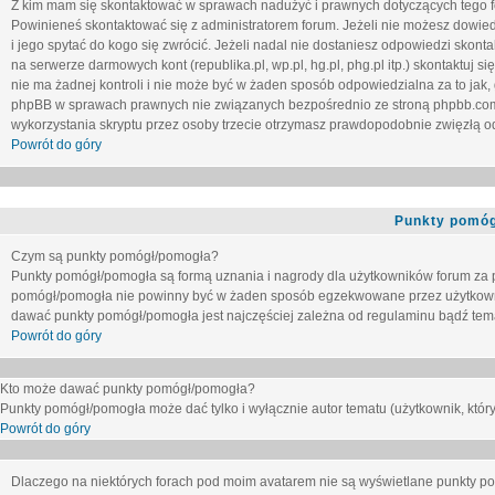
Z kim mam się skontaktować w sprawach nadużyć i prawnych dotyczących tego 
Powinieneś skontaktować się z administratorem forum. Jeżeli nie możesz dowiedz
i jego spytać do kogo się zwrócić. Jeżeli nadal nie dostaniesz odpowiedzi skontak
na serwerze darmowych kont (republika.pl, wp.pl, hg.pl, phg.pl itp.) skontaktuj
nie ma żadnej kontroli i nie może być w żaden sposób odpowiedzialna za to jak,
phpBB w sprawach prawnych nie związanych bezpośrednio ze stroną phpbb.co
wykorzystania skryptu przez osoby trzecie otrzymasz prawdopodobnie zwięzłą od
Powrót do góry
Punkty pomóg
Czym są punkty pomógł/pomogła?
Punkty pomógł/pomogła są formą uznania i nagrody dla użytkowników forum za
pomógł/pomogła nie powinny być w żaden sposób egzekwowane przez użytkown
dawać punkty pomógł/pomogła jest najczęściej zależna od regulaminu bądź tema
Powrót do góry
Kto może dawać punkty pomógł/pomogła?
Punkty pomógł/pomogła może dać tylko i wyłącznie autor tematu (użytkownik, który
Powrót do góry
Dlaczego na niektórych forach pod moim avatarem nie są wyświetlane punkty 