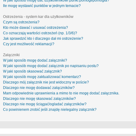
W jaki sposób mogę dać użytkownikowi punkt pomógł/pomogła?
Ile mogę wystawić punktów w jednym temacie?
Ostrzeżenia - system kar dla użytkowników
Czym są ostrzeżenia?
Kto może dawać i usuwać ostrzeżenia?
Co oznaczają wartości ostrzeżeń (np. 1/3/6)?
Jak sprawdzić kto i dlaczego dał mi ostrzeżenie?
Czy jest możliwość reklamacji?
Załączniki
W jaki sposób mogę dodać załączniki?
W jaki sposób mogę dodać załącznik po napisaniu postu?
W jaki sposób skasować załącznik?
W jaki sposób mogę zaktualizować komentarz?
Dlaczego mój załącznik nie jest widoczny w poście?
Dlaczego nie mogę dodawać załączników?
Mam odpowiednie uprawnienia a mimo to nie mogę dodać załącznika.
Dlaczego nie mogę skasować załączników?
Dlaczego nie mogę ściągać/ogladać załączników?
Co powinienem zrobić jeśli znajdę nielegalny załącznik?