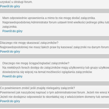
uzyskać u obsługi forum.
Powrót do góry
Mam odpowiednie uprawnienia a mimo to nie mogę dodać załącznika.
Najprawdopodobniej Administrator forum ustawił limit wielkości jednego pliku lu
załącznika.
Powrót do góry
Dlaczego nie mogę skasować załączników?
Najprawdopodobniej nie masz takich praw by kasować załączniki na danym forum. J
Powrót do góry
Dlaczego nie mogę ściągać/ogladać załączników?
Na niektórych forach dostęp do załączników mają użytkownicy lub grupy użytkow
dowiedzenia się więcej na temat możliwości oglądania załączników.
Powrót do góry
Co powinienem zrobić jeśli znajdę nielegalny załącznik?
Powinieneś jak naszybciej napisać o tym administratorowi forum. Jeżeli nie wiesz k
Jeżeli nie dostajesz odpowiedzi to skontaktuj się z właścicielem domeny lub serwe
Powrót do góry