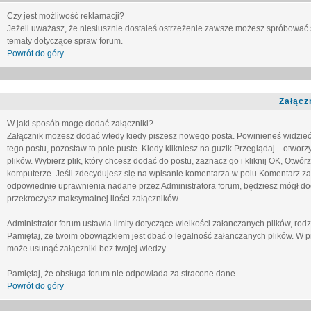
Czy jest możliwość reklamacji?
Jeżeli uważasz, że niesłusznie dostałeś ostrzeżenie zawsze możesz spróbować 
tematy dotyczące spraw forum.
Powrót do góry
Załącz
W jaki sposób mogę dodać załączniki?
Załącznik możesz dodać wtedy kiedy piszesz nowego posta. Powinieneś widzie
tego postu, pozostaw to pole puste. Kiedy klikniesz na guzik
Przeglądaj...
otworzy
plików. Wybierz plik, który chcesz dodać do postu, zaznacz go i kliknij OK, Otwór
komputerze. Jeśli zdecydujesz się na wpisanie komentarza w polu
Komentarz za
odpowiednie uprawnienia nadane przez Administratora forum, będziesz mógł do
przekroczysz maksymalnej ilości załączników.
Administrator forum ustawia limity dotyczące wielkości załanczanych plików, ro
Pamiętaj, że twoim obowiązkiem jest dbać o legalność załanczanych plików. W p
może usunąć załączniki bez twojej wiedzy.
Pamiętaj, że obsługa forum nie odpowiada za stracone dane.
Powrót do góry