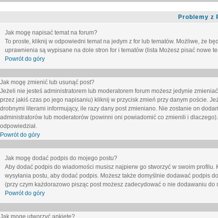
Problemy z 
Jak mogę napisać temat na forum?
To proste, kliknij w odpowiedni temat na jedym z for lub tematów. Możliwe, że b
uprawnienia są wypisane na dole stron for i tematów (lista
Możesz pisać nowe tem
Powrót do góry
Jak mogę zmienić lub usunąć post?
Jeżeli nie jesteś administratorem lub moderatorem forum możesz jedynie zmieniać
przez jakiś czas po jego napisaniu) kliknij w przycisk
zmień
przy danym poście. Jeże
drobnymi literami informujący, ile razy dany post zmieniano. Nie zostanie on dodany
administratorów lub moderatorów (powinni oni powiadomić co zmienili i dlaczego). 
odpowiedział.
Powrót do góry
Jak mogę dodać podpis do mojego postu?
Aby dodać podpis do wiadomości musisz najpierw go stworzyć w swoim profilu. 
wysyłania postu, aby dodać podpis. Możesz także domyślnie dodawać podpis do
(przy czym każdorazowo pisząc post możesz zadecydować o nie dodawaniu do n
Powrót do góry
Jak mogę utworzyć ankietę?