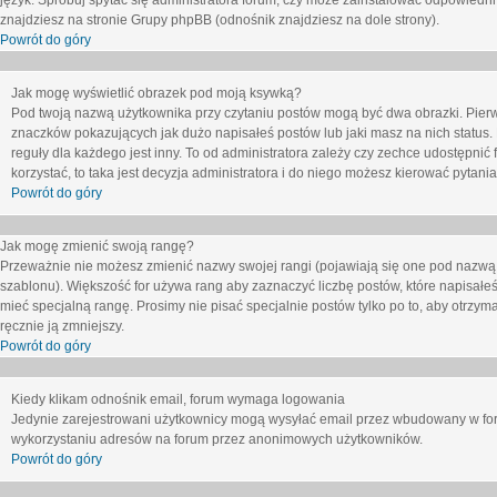
język. Spróbuj spytać się administratora forum, czy może zainstalować odpowiedni j
znajdziesz na stronie Grupy phpBB (odnośnik znajdziesz na dole strony).
Powrót do góry
Jak mogę wyświetlić obrazek pod moją ksywką?
Pod twoją nazwą użytkownika przy czytaniu postów mogą być dwa obrazki. Pierw
znaczków pokazujących jak dużo napisałeś postów lub jaki masz na nich status
reguły dla każdego jest inny. To od administratora zależy czy zechce udostępnić f
korzystać, to taka jest decyzja administratora i do niego możesz kierować pytani
Powrót do góry
Jak mogę zmienić swoją rangę?
Przeważnie nie możesz zmienić nazwy swojej rangi (pojawiają się one pod nazwą u
szablonu). Większość for używa rang aby zaznaczyć liczbę postów, które napisałeś
mieć specjalną rangę. Prosimy nie pisać specjalnie postów tylko po to, aby otrzy
ręcznie ją zmniejszy.
Powrót do góry
Kiedy klikam odnośnik email, forum wymaga logowania
Jedynie zarejestrowani użytkownicy mogą wysyłać email przez wbudowany w foru
wykorzystaniu adresów na forum przez anonimowych użytkowników.
Powrót do góry