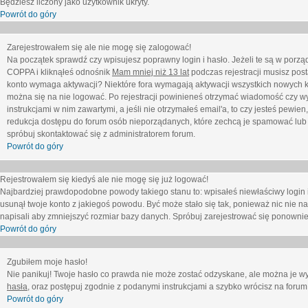
Będziesz liczony jako użytkownik ukryty.
Powrót do góry
Zarejestrowałem się ale nie mogę się zalogować!
Na początek sprawdź czy wpisujesz poprawny login i hasło. Jeżeli te są w porz
COPPA i kliknąłeś odnośnik
Mam mniej niż 13 lat
podczas rejestracji musisz post
konto wymaga aktywacji? Niektóre fora wymagają aktywacji wszystkich nowych k
można się na nie logować. Po rejestracji powinieneś otrzymać wiadomość czy wy
instrukcjami w nim zawartymi, a jeśli nie otrzymałeś email'a, to czy jesteś pew
redukcja dostępu do forum osób nieporządanych, które zechcą je spamować lub 
spróbuj skontaktować się z administratorem forum.
Powrót do góry
Rejestrowałem się kiedyś ale nie mogę się już logować!
Najbardziej prawdopodobne powody takiego stanu to: wpisałeś niewłaściwy login i ha
usunął twoje konto z jakiegoś powodu. Być może stało się tak, ponieważ nic nie n
napisali aby zmniejszyć rozmiar bazy danych. Spróbuj zarejestrować się ponownie
Powrót do góry
Zgubiłem moje hasło!
Nie panikuj! Twoje hasło co prawda nie może zostać odzyskane, ale można je wycz
hasła
, oraz postępuj zgodnie z podanymi instrukcjami a szybko wrócisz na forum
Powrót do góry