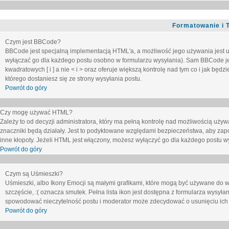
Formatowanie i 
Czym jest BBCode?
BBCode jest specjalną implementacją HTML'a, a możliwość jego używania jest 
wyłączać go dla każdego postu osobno w formularzu wysyłania). Sam BBCode je
kwadratowych [ i ] a nie < i > oraz oferuje większą kontrolę nad tym co i jak bę
którego dostaniesz się ze strony wysyłania postu.
Powrót do góry
Czy mogę używać HTML?
Zależy to od decyzji administratora, który ma pełną kontrolę nad możliwością uż
znaczniki będą działały. Jest to podyktowane względami
bezpieczeństwa
, aby zap
inne kłopoty. Jeżeli HTML jest włączony, możesz wyłączyć go dla każdego postu w
Powrót do góry
Czym są Uśmieszki?
Uśmieszki, albo Ikony Emocji są małymi grafikami, które mogą być używane do wy
szczęście, :( oznacza smutek. Pełna lista ikon jest dostępna z formularza wysy
spowodować nieczytelność postu i moderator może zdecydować o usunięciu ich 
Powrót do góry