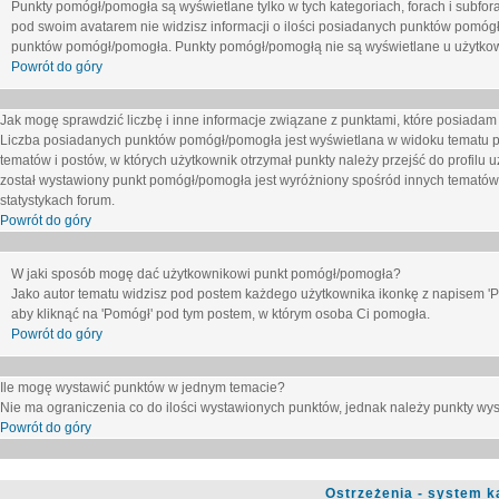
Punkty pomógł/pomogła są wyświetlane tylko w tych kategoriach, forach i subfor
pod swoim avatarem nie widzisz informacji o ilości posiadanych punktów pomógł
punktów pomógł/pomogła. Punkty pomógł/pomogłą nie są wyświetlane u użytkown
Powrót do góry
Jak mogę sprawdzić liczbę i inne informacje związane z punktami, które posiadam j
Liczba posiadanych punktów pomógł/pomogła jest wyświetlana w widoku tematu p
tematów i postów, w których użytkownik otrzymał punkty należy przejść do profilu u
został wystawiony punkt pomógł/pomogła jest wyróżniony spośród innych tematów 
statystykach forum.
Powrót do góry
W jaki sposób mogę dać użytkownikowi punkt pomógł/pomogła?
Jako autor tematu widzisz pod postem każdego użytkownika ikonkę z napisem 'Pom
aby kliknąć na 'Pomógł' pod tym postem, w którym osoba Ci pomogła.
Powrót do góry
Ile mogę wystawić punktów w jednym temacie?
Nie ma ograniczenia co do ilości wystawionych punktów, jednak należy punkty wyst
Powrót do góry
Ostrzeżenia - system k