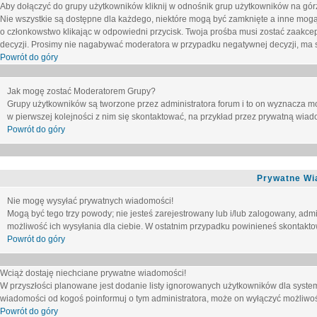
Aby dołączyć do grupy użytkowników kliknij w odnośnik grup użytkowników na górz
Nie wszystkie są dostępne dla każdego, niektóre mogą być zamknięte a inne mogą
o członkowstwo klikając w odpowiedni przycisk. Twoja prośba musi zostać zaakc
decyzji. Prosimy nie nagabywać moderatora w przypadku negatywnej decyzji, ma
Powrót do góry
Jak mogę zostać Moderatorem Grupy?
Grupy użytkowników są tworzone przez administratora forum i to on wyznacza m
w pierwszej kolejności z nim się skontaktować, na przykład przez prywatną wia
Powrót do góry
Prywatne Wi
Nie mogę wysyłać prywatnych wiadomości!
Mogą być tego trzy powody; nie jesteś zarejestrowany lub i/lub zalogowany, adm
możliwość ich wysyłania dla ciebie. W ostatnim przypadku powinieneś skontaktow
Powrót do góry
Wciąż dostaję niechciane prywatne wiadomości!
W przyszłości planowane jest dodanie listy ignorowanych użytkowników dla syste
wiadomości od kogoś poinformuj o tym administratora, może on wyłączyć możliwo
Powrót do góry