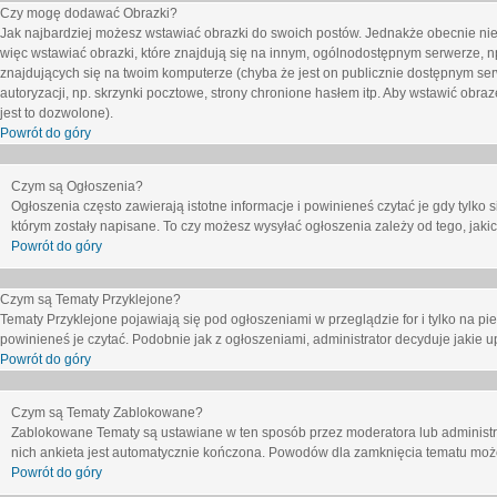
Czy mogę dodawać Obrazki?
Jak najbardziej możesz wstawiać obrazki do swoich postów. Jednakże obecnie nie
więc wstawiać obrazki, które znajdują się na innym, ogólnodostępnym serwerze, n
znajdujących się na twoim komputerze (chyba że jest on publicznie dostępnym 
autoryzacji, np. skrzynki pocztowe, strony chronione hasłem itp. Aby wstawić obr
jest to dozwolone).
Powrót do góry
Czym są Ogłoszenia?
Ogłoszenia często zawierają istotne informacje i powinieneś czytać je gdy tylko 
którym zostały napisane. To czy możesz wysyłać ogłoszenia zależy od tego, jak
Powrót do góry
Czym są Tematy Przyklejone?
Tematy Przyklejone pojawiają się pod ogłoszeniami w przeglądzie for i tylko na pi
powinieneś je czytać. Podobnie jak z ogłoszeniami, administrator decyduje jakie
Powrót do góry
Czym są Tematy Zablokowane?
Zablokowane Tematy są ustawiane w ten sposób przez moderatora lub administr
nich ankieta jest automatycznie kończona. Powodów dla zamknięcia tematu moż
Powrót do góry