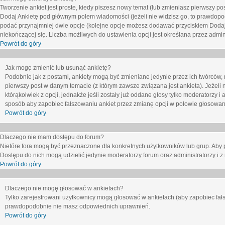
Tworzenie ankiet jest proste, kiedy piszesz nowy temat (lub zmieniasz pierwszy p
Dodaj Ankietę
pod głównym polem wiadomości (jeżeli nie widzisz go, to prawdopodo
podać przynajmniej dwie opcje (kolejne opcje możesz dodawać przyciskiem
Dodaj
niekończącej się. Liczba możliwych do ustawienia opcji jest określana przez admini
Powrót do góry
Jak mogę zmienić lub usunąć ankietę?
Podobnie jak z postami, ankiety mogą być zmieniane jedynie przez ich twórców,
pierwszy post w danym temacie (z którym zawsze związana jest ankieta). Jeżeli 
którąkolwiek z opcji, jednakże jeśli zostały już oddane głosy tylko moderatorzy i
sposób aby zapobiec fałszowaniu ankiet przez zmianę opcji w połowie głosowan
Powrót do góry
Dlaczego nie mam dostępu do forum?
Nietóre fora mogą być przeznaczone dla konkretnych użytkowników lub grup. Aby pr
Dostępu do nich mogą udzielić jedynie moderatorzy forum oraz administratorzy i z
Powrót do góry
Dlaczego nie mogę głosować w ankietach?
Tylko zarejestrowani użytkownicy mogą głosować w ankietach (aby zapobiec fałs
prawdopodobnie nie masz odpowiednich uprawnień.
Powrót do góry