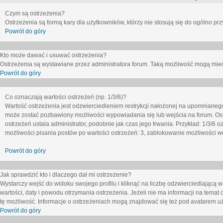
Czym są ostrzeżenia?
Ostrzeżenia są formą kary dla użytkowników, którzy nie stosują się do ogólno pr
Powrót do góry
Kto może dawać i usuwać ostrzeżenia?
Ostrzeżenia są wystawiane przez administratora forum. Taką możliwość mogą mieć
Powrót do góry
Co oznaczają wartości ostrzeżeń (np. 1/3/6)?
Wartość ostrzeżenia jest odzwierciedleniem restrykcji nałożonej na upomnianeg
może zostać pozbawiony możliwości wypowiadania się lub wejścia na forum. Ost
ostrzeżeń ustala administrator, podobnie jak czas jego trwania. Przykład: 1/3/6
możliwości pisania postów po wartości ostrzeżeń: 3, zablokowanie możliwości we
Powrót do góry
Jak sprawdzić kto i dlaczego dał mi ostrzeżenie?
Wystarczy wejść do widoku swojego profilu i kliknąć na liczbę odzwierciedlającą w
wartości, daty i powodu otrzymania ostrzeżenia. Jeżeli nie ma informacji na temat 
tę możliwość. Informacje o ostrzeżeniach mogą znajdować się też pod avatarem uż
Powrót do góry