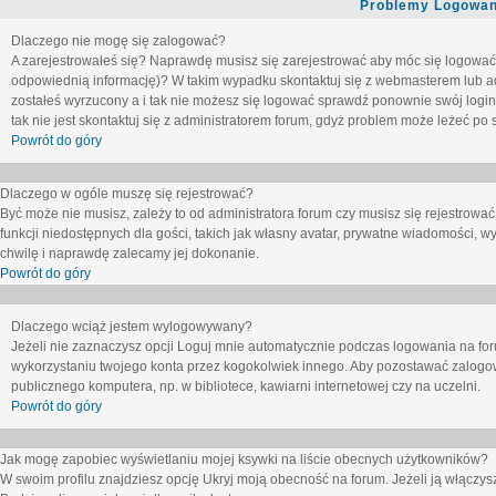
Problemy Logowani
Dlaczego nie mogę się zalogować?
A zarejestrowałeś się? Naprawdę musisz się zarejestrować aby móc się logować. 
odpowiednią informację)? W takim wypadku skontaktuj się z webmasterem lub adm
zostałeś wyrzucony a i tak nie możesz się logować sprawdź ponownie swój login i
tak nie jest skontaktuj się z administratorem forum, gdyż problem może leżeć po s
Powrót do góry
Dlaczego w ogóle muszę się rejestrować?
Być może nie musisz, zależy to od administratora forum czy musisz się rejestrowa
funkcji niedostępnych dla gości, takich jak własny avatar, prywatne wiadomości, wy
chwilę i naprawdę zalecamy jej dokonanie.
Powrót do góry
Dlaczego wciąż jestem wylogowywany?
Jeżeli nie zaznaczysz opcji
Loguj mnie automatycznie
podczas logowania na fo
wykorzystaniu twojego konta przez kogokolwiek innego. Aby pozostawać zalogow
publicznego komputera, np. w bibliotece, kawiarni internetowej czy na uczelni.
Powrót do góry
Jak mogę zapobiec wyświetlaniu mojej ksywki na liście obecnych użytkowników?
W swoim profilu znajdziesz opcję
Ukryj moją obecność na forum
. Jeżeli ją
włączys