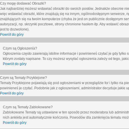
Czy mogę dodawać Obrazki?
Jak najbardziej możesz wstawiać obrazki do swoich postów. Jednakże obecnie nie
więc wstawiać obrazki, które znajdują się na innym, ogólnodostępnym serwerze, n
znajdujących się na twoim komputerze (chyba że jest on publicznie dostępnym 
autoryzacji, np. skrzynki pocztowe, strony chronione hasłem itp. Aby wstawić obr
jest to dozwolone).
Powrót do góry
Czym są Ogłoszenia?
Ogłoszenia często zawierają istotne informacje i powinieneś czytać je gdy tylko 
którym zostały napisane. To czy możesz wysyłać ogłoszenia zależy od tego, jak
Powrót do góry
Czym są Tematy Przyklejone?
Tematy Przyklejone pojawiają się pod ogłoszeniami w przeglądzie for i tylko na pi
powinieneś je czytać. Podobnie jak z ogłoszeniami, administrator decyduje jakie
Powrót do góry
Czym są Tematy Zablokowane?
Zablokowane Tematy są ustawiane w ten sposób przez moderatora lub administr
nich ankieta jest automatycznie kończona. Powodów dla zamknięcia tematu moż
Powrót do góry