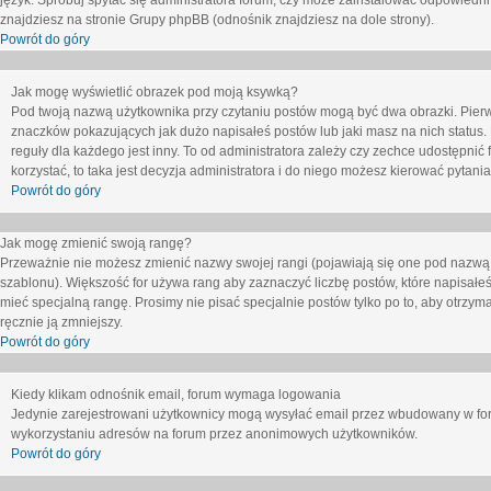
język. Spróbuj spytać się administratora forum, czy może zainstalować odpowiedni j
znajdziesz na stronie Grupy phpBB (odnośnik znajdziesz na dole strony).
Powrót do góry
Jak mogę wyświetlić obrazek pod moją ksywką?
Pod twoją nazwą użytkownika przy czytaniu postów mogą być dwa obrazki. Pierw
znaczków pokazujących jak dużo napisałeś postów lub jaki masz na nich status
reguły dla każdego jest inny. To od administratora zależy czy zechce udostępnić f
korzystać, to taka jest decyzja administratora i do niego możesz kierować pytani
Powrót do góry
Jak mogę zmienić swoją rangę?
Przeważnie nie możesz zmienić nazwy swojej rangi (pojawiają się one pod nazwą u
szablonu). Większość for używa rang aby zaznaczyć liczbę postów, które napisałeś
mieć specjalną rangę. Prosimy nie pisać specjalnie postów tylko po to, aby otrzy
ręcznie ją zmniejszy.
Powrót do góry
Kiedy klikam odnośnik email, forum wymaga logowania
Jedynie zarejestrowani użytkownicy mogą wysyłać email przez wbudowany w foru
wykorzystaniu adresów na forum przez anonimowych użytkowników.
Powrót do góry