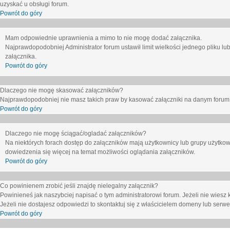
uzyskać u obsługi forum.
Powrót do góry
Mam odpowiednie uprawnienia a mimo to nie mogę dodać załącznika.
Najprawdopodobniej Administrator forum ustawił limit wielkości jednego pliku lu
załącznika.
Powrót do góry
Dlaczego nie mogę skasować załączników?
Najprawdopodobniej nie masz takich praw by kasować załączniki na danym forum. J
Powrót do góry
Dlaczego nie mogę ściągać/ogladać załączników?
Na niektórych forach dostęp do załączników mają użytkownicy lub grupy użytkow
dowiedzenia się więcej na temat możliwości oglądania załączników.
Powrót do góry
Co powinienem zrobić jeśli znajdę nielegalny załącznik?
Powinieneś jak naszybciej napisać o tym administratorowi forum. Jeżeli nie wiesz k
Jeżeli nie dostajesz odpowiedzi to skontaktuj się z właścicielem domeny lub serwe
Powrót do góry