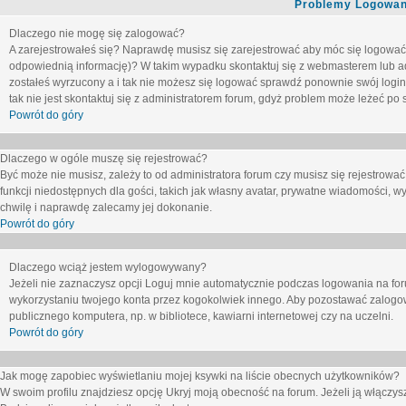
Problemy Logowani
Dlaczego nie mogę się zalogować?
A zarejestrowałeś się? Naprawdę musisz się zarejestrować aby móc się logować. 
odpowiednią informację)? W takim wypadku skontaktuj się z webmasterem lub adm
zostałeś wyrzucony a i tak nie możesz się logować sprawdź ponownie swój login i
tak nie jest skontaktuj się z administratorem forum, gdyż problem może leżeć po s
Powrót do góry
Dlaczego w ogóle muszę się rejestrować?
Być może nie musisz, zależy to od administratora forum czy musisz się rejestrowa
funkcji niedostępnych dla gości, takich jak własny avatar, prywatne wiadomości, wy
chwilę i naprawdę zalecamy jej dokonanie.
Powrót do góry
Dlaczego wciąż jestem wylogowywany?
Jeżeli nie zaznaczysz opcji
Loguj mnie automatycznie
podczas logowania na fo
wykorzystaniu twojego konta przez kogokolwiek innego. Aby pozostawać zalogow
publicznego komputera, np. w bibliotece, kawiarni internetowej czy na uczelni.
Powrót do góry
Jak mogę zapobiec wyświetlaniu mojej ksywki na liście obecnych użytkowników?
W swoim profilu znajdziesz opcję
Ukryj moją obecność na forum
. Jeżeli ją
włączys