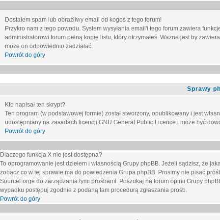
Dostałem spam lub obraźliwy email od kogoś z tego forum!
Przykro nam z tego powodu. System wysyłania email'i tego forum zawiera funkcje u
administratorowi forum pełną kopię listu, który otrzymałeś. Ważne jest by zawie
może on odpowiednio zadziałać.
Powrót do góry
Sprawy p
Kto napisał ten skrypt?
Ten program (w podstawowej formie) został stworzony, opublikowany i jest włas
udostępniany na zasadach licencji GNU General Public Licence i może być dow
Powrót do góry
Dlaczego funkcja X nie jest dostępna?
To oprogramowanie jest dziełem i własnością Grupy phpBB. Jeżeli sądzisz, że ja
zobacz co w tej sprawie ma do powiedzenia Grupa phpBB. Prosimy nie pisać próś
SourceForge do zarządzania tymi prośbami. Poszukaj na forum opinii Grupy phpBB n
wypadku postępuj zgodnie z podaną tam procedurą zgłaszania prośb.
Powrót do góry