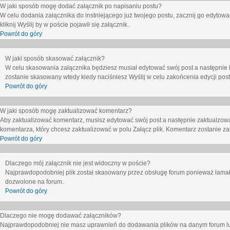
W jaki sposób mogę dodać załącznik po napisaniu postu?
W celu dodania załącznika do instniejącego już twojego postu, zacznij go edytow
kliknij
Wyślij
by w poście pojawił się załącznik.
Powrót do góry
W jaki sposób skasować załącznik?
W celu skasowania załącznika będziesz musiał edytować swój post a następnie 
zostanie skasowany wtedy kiedy naciśniesz
Wyślij
w celu zakońcenia edycji post
Powrót do góry
W jaki sposób mogę zaktualizować komentarz?
Aby zaktualizować komentarz, musisz edytować swój post a następnie zaktualzowa
komentarza, który chcesz zaktualizować w polu
Załącz plik
. Komentarz zostanie z
Powrót do góry
Dlaczego mój załącznik nie jest widoczny w poście?
Najprawdopodobniej plik został skasowany przez obsługę forum ponieważ łamał o
dozwolone na forum.
Powrót do góry
Dlaczego nie mogę dodawać załączników?
Najprawdopodobniej nie masz uprawnień do dodawania plików na danym forum lub 