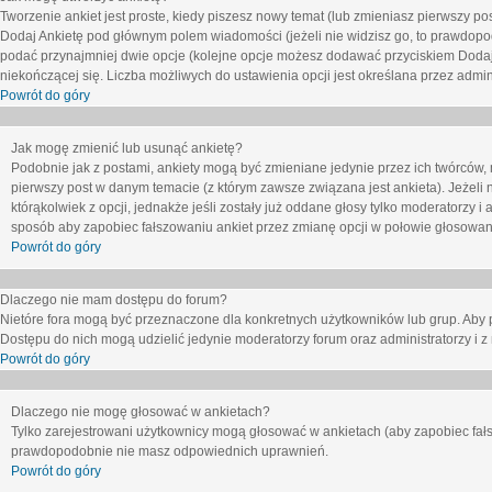
Tworzenie ankiet jest proste, kiedy piszesz nowy temat (lub zmieniasz pierwszy p
Dodaj Ankietę
pod głównym polem wiadomości (jeżeli nie widzisz go, to prawdopodo
podać przynajmniej dwie opcje (kolejne opcje możesz dodawać przyciskiem
Dodaj
niekończącej się. Liczba możliwych do ustawienia opcji jest określana przez admini
Powrót do góry
Jak mogę zmienić lub usunąć ankietę?
Podobnie jak z postami, ankiety mogą być zmieniane jedynie przez ich twórców,
pierwszy post w danym temacie (z którym zawsze związana jest ankieta). Jeżeli 
którąkolwiek z opcji, jednakże jeśli zostały już oddane głosy tylko moderatorzy i
sposób aby zapobiec fałszowaniu ankiet przez zmianę opcji w połowie głosowan
Powrót do góry
Dlaczego nie mam dostępu do forum?
Nietóre fora mogą być przeznaczone dla konkretnych użytkowników lub grup. Aby pr
Dostępu do nich mogą udzielić jedynie moderatorzy forum oraz administratorzy i z
Powrót do góry
Dlaczego nie mogę głosować w ankietach?
Tylko zarejestrowani użytkownicy mogą głosować w ankietach (aby zapobiec fałs
prawdopodobnie nie masz odpowiednich uprawnień.
Powrót do góry