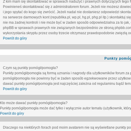
Z kim mam się skontaktować w sprawach nadużyć i prawnych dotyczących tego 
Powinieneś skontaktować się z administratorem forum. Jeżeli nie możesz dowiedz
i jego spytać do kogo się zwrócić. Jeżeli nadal nie dostaniesz odpowiedzi skontak
na serwerze darmowych kont (republika.pl, wp.pl, hg.pl, phg.pl itp.) skontaktuj
nie ma żadnej kontroli i nie może być w żaden sposób odpowiedzialna za to jak,
phpBB w sprawach prawnych nie związanych bezpośrednio ze stroną phpbb.co
wykorzystania skryptu przez osoby trzecie otrzymasz prawdopodobnie zwięzłą od
Powrót do góry
Punkty pomóg
Czym są punkty pomógł/pomogła?
Punkty pomógł/pomogła są formą uznania i nagrody dla użytkowników forum za
pomógł/pomogła nie powinny być w żaden sposób egzekwowane przez użytkown
dawać punkty pomógł/pomogła jest najczęściej zależna od regulaminu bądź tema
Powrót do góry
Kto może dawać punkty pomógł/pomogła?
Punkty pomógł/pomogła może dać tylko i wyłącznie autor tematu (użytkownik, który
Powrót do góry
Dlaczego na niektórych forach pod moim avatarem nie są wyświetlane punkty 