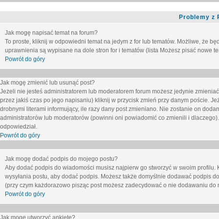
Problemy z 
Jak mogę napisać temat na forum?
To proste, kliknij w odpowiedni temat na jedym z for lub tematów. Możliwe, że b
uprawnienia są wypisane na dole stron for i tematów (lista
Możesz pisać nowe tem
Powrót do góry
Jak mogę zmienić lub usunąć post?
Jeżeli nie jesteś administratorem lub moderatorem forum możesz jedynie zmieniać
przez jakiś czas po jego napisaniu) kliknij w przycisk
zmień
przy danym poście. Jeże
drobnymi literami informujący, ile razy dany post zmieniano. Nie zostanie on dodany
administratorów lub moderatorów (powinni oni powiadomić co zmienili i dlaczego). 
odpowiedział.
Powrót do góry
Jak mogę dodać podpis do mojego postu?
Aby dodać podpis do wiadomości musisz najpierw go stworzyć w swoim profilu. 
wysyłania postu, aby dodać podpis. Możesz także domyślnie dodawać podpis do
(przy czym każdorazowo pisząc post możesz zadecydować o nie dodawaniu do n
Powrót do góry
Jak mogę utworzyć ankietę?