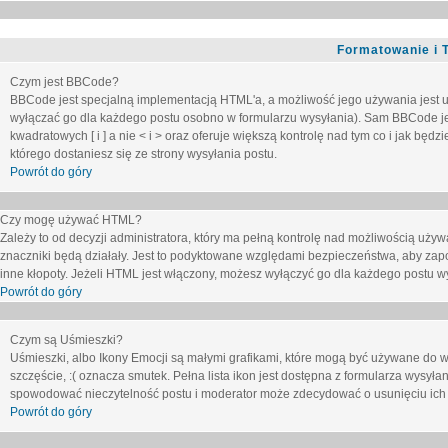
Formatowanie i 
Czym jest BBCode?
BBCode jest specjalną implementacją HTML'a, a możliwość jego używania jest 
wyłączać go dla każdego postu osobno w formularzu wysyłania). Sam BBCode je
kwadratowych [ i ] a nie < i > oraz oferuje większą kontrolę nad tym co i jak bę
którego dostaniesz się ze strony wysyłania postu.
Powrót do góry
Czy mogę używać HTML?
Zależy to od decyzji administratora, który ma pełną kontrolę nad możliwością uż
znaczniki będą działały. Jest to podyktowane względami
bezpieczeństwa
, aby zap
inne kłopoty. Jeżeli HTML jest włączony, możesz wyłączyć go dla każdego postu w
Powrót do góry
Czym są Uśmieszki?
Uśmieszki, albo Ikony Emocji są małymi grafikami, które mogą być używane do wy
szczęście, :( oznacza smutek. Pełna lista ikon jest dostępna z formularza wysy
spowodować nieczytelność postu i moderator może zdecydować o usunięciu ich 
Powrót do góry