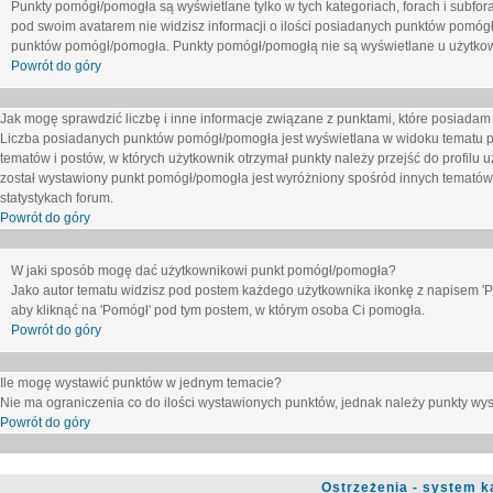
Punkty pomógł/pomogła są wyświetlane tylko w tych kategoriach, forach i subfor
pod swoim avatarem nie widzisz informacji o ilości posiadanych punktów pomógł
punktów pomógł/pomogła. Punkty pomógł/pomogłą nie są wyświetlane u użytkown
Powrót do góry
Jak mogę sprawdzić liczbę i inne informacje związane z punktami, które posiadam j
Liczba posiadanych punktów pomógł/pomogła jest wyświetlana w widoku tematu p
tematów i postów, w których użytkownik otrzymał punkty należy przejść do profilu u
został wystawiony punkt pomógł/pomogła jest wyróżniony spośród innych tematów 
statystykach forum.
Powrót do góry
W jaki sposób mogę dać użytkownikowi punkt pomógł/pomogła?
Jako autor tematu widzisz pod postem każdego użytkownika ikonkę z napisem 'Pom
aby kliknąć na 'Pomógł' pod tym postem, w którym osoba Ci pomogła.
Powrót do góry
Ile mogę wystawić punktów w jednym temacie?
Nie ma ograniczenia co do ilości wystawionych punktów, jednak należy punkty wyst
Powrót do góry
Ostrzeżenia - system k