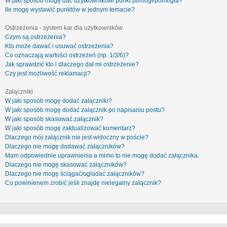
W jaki sposób mogę dać użytkownikowi punkt pomógł/pomogła?
Ile mogę wystawić punktów w jednym temacie?
Ostrzeżenia - system kar dla użytkowników
Czym są ostrzeżenia?
Kto może dawać i usuwać ostrzeżenia?
Co oznaczają wartości ostrzeżeń (np. 1/3/6)?
Jak sprawdzić kto i dlaczego dał mi ostrzeżenie?
Czy jest możliwość reklamacji?
Załączniki
W jaki sposób mogę dodać załączniki?
W jaki sposób mogę dodać załącznik po napisaniu postu?
W jaki sposób skasować załącznik?
W jaki sposób mogę zaktualizować komentarz?
Dlaczego mój załącznik nie jest widoczny w poście?
Dlaczego nie mogę dodawać załączników?
Mam odpowiednie uprawnienia a mimo to nie mogę dodać załącznika.
Dlaczego nie mogę skasować załączników?
Dlaczego nie mogę ściągać/ogladać załączników?
Co powinienem zrobić jeśli znajdę nielegalny załącznik?