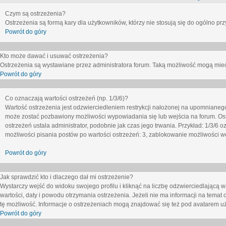
Czym są ostrzeżenia?
Ostrzeżenia są formą kary dla użytkowników, którzy nie stosują się do ogólno pr
Powrót do góry
Kto może dawać i usuwać ostrzeżenia?
Ostrzeżenia są wystawiane przez administratora forum. Taką możliwość mogą mieć
Powrót do góry
Co oznaczają wartości ostrzeżeń (np. 1/3/6)?
Wartość ostrzeżenia jest odzwierciedleniem restrykcji nałożonej na upomnianeg
może zostać pozbawiony możliwości wypowiadania się lub wejścia na forum. Ost
ostrzeżeń ustala administrator, podobnie jak czas jego trwania. Przykład: 1/3/6
możliwości pisania postów po wartości ostrzeżeń: 3, zablokowanie możliwości we
Powrót do góry
Jak sprawdzić kto i dlaczego dał mi ostrzeżenie?
Wystarczy wejść do widoku swojego profilu i kliknąć na liczbę odzwierciedlającą w
wartości, daty i powodu otrzymania ostrzeżenia. Jeżeli nie ma informacji na temat 
tę możliwość. Informacje o ostrzeżeniach mogą znajdować się też pod avatarem uż
Powrót do góry