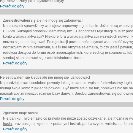
Będziesz liczony jako użytkownik ukryty.
Powrót do góry
Zarejestrowałem się ale nie mogę się zalogować!
Na początek sprawdź czy wpisujesz poprawny login i hasło. Jeżeli te są w porz
COPPA i kliknąłeś odnośnik
Mam mniej niż 13 lat
podczas rejestracji musisz post
konto wymaga aktywacji? Niektóre fora wymagają aktywacji wszystkich nowych k
można się na nie logować. Po rejestracji powinieneś otrzymać wiadomość czy wy
instrukcjami w nim zawartymi, a jeśli nie otrzymałeś email'a, to czy jesteś pew
redukcja dostępu do forum osób nieporządanych, które zechcą je spamować lub 
spróbuj skontaktować się z administratorem forum.
Powrót do góry
Rejestrowałem się kiedyś ale nie mogę się już logować!
Najbardziej prawdopodobne powody takiego stanu to: wpisałeś niewłaściwy login i ha
usunął twoje konto z jakiegoś powodu. Być może stało się tak, ponieważ nic nie n
napisali aby zmniejszyć rozmiar bazy danych. Spróbuj zarejestrować się ponownie
Powrót do góry
Zgubiłem moje hasło!
Nie panikuj! Twoje hasło co prawda nie może zostać odzyskane, ale można je wycz
hasła
, oraz postępuj zgodnie z podanymi instrukcjami a szybko wrócisz na forum
Powrót do góry