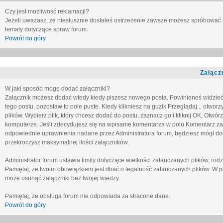
Czy jest możliwość reklamacji?
Jeżeli uważasz, że niesłusznie dostałeś ostrzeżenie zawsze możesz spróbować 
tematy dotyczące spraw forum.
Powrót do góry
Załącz
W jaki sposób mogę dodać załączniki?
Załącznik możesz dodać wtedy kiedy piszesz nowego posta. Powinieneś widzie
tego postu, pozostaw to pole puste. Kiedy klikniesz na guzik
Przeglądaj...
otworzy
plików. Wybierz plik, który chcesz dodać do postu, zaznacz go i kliknij OK, Otwór
komputerze. Jeśli zdecydujesz się na wpisanie komentarza w polu
Komentarz za
odpowiednie uprawnienia nadane przez Administratora forum, będziesz mógł do
przekroczysz maksymalnej ilości załączników.
Administrator forum ustawia limity dotyczące wielkości załanczanych plików, ro
Pamiętaj, że twoim obowiązkiem jest dbać o legalność załanczanych plików. W p
może usunąć załączniki bez twojej wiedzy.
Pamiętaj, że obsługa forum nie odpowiada za stracone dane.
Powrót do góry