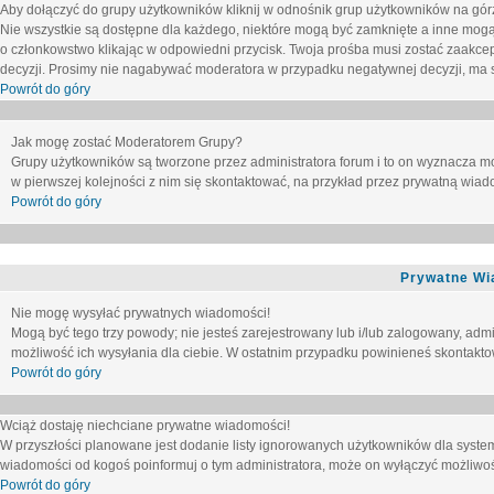
Aby dołączyć do grupy użytkowników kliknij w odnośnik grup użytkowników na górz
Nie wszystkie są dostępne dla każdego, niektóre mogą być zamknięte a inne mogą
o członkowstwo klikając w odpowiedni przycisk. Twoja prośba musi zostać zaakc
decyzji. Prosimy nie nagabywać moderatora w przypadku negatywnej decyzji, ma
Powrót do góry
Jak mogę zostać Moderatorem Grupy?
Grupy użytkowników są tworzone przez administratora forum i to on wyznacza m
w pierwszej kolejności z nim się skontaktować, na przykład przez prywatną wia
Powrót do góry
Prywatne Wi
Nie mogę wysyłać prywatnych wiadomości!
Mogą być tego trzy powody; nie jesteś zarejestrowany lub i/lub zalogowany, adm
możliwość ich wysyłania dla ciebie. W ostatnim przypadku powinieneś skontaktow
Powrót do góry
Wciąż dostaję niechciane prywatne wiadomości!
W przyszłości planowane jest dodanie listy ignorowanych użytkowników dla syste
wiadomości od kogoś poinformuj o tym administratora, może on wyłączyć możliwo
Powrót do góry