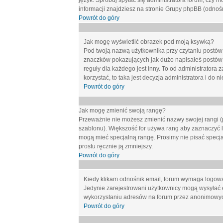
język. Spróbuj spytać się administratora forum, czy m
informacji znajdziesz na stronie Grupy phpBB (odnośn
Powrót do góry
Jak mogę wyświetlić obrazek pod moją ksywką?
Pod twoją nazwą użytkownika przy czytaniu postów 
znaczków pokazujących jak dużo napisałeś postów 
reguły dla każdego jest inny. To od administratora 
korzystać, to taka jest decyzja administratora i do
Powrót do góry
Jak mogę zmienić swoją rangę?
Przeważnie nie możesz zmienić nazwy swojej rangi (p
szablonu). Większość for używa rang aby zaznaczyć li
mogą mieć specjalną rangę. Prosimy nie pisać specja
prostu ręcznie ją zmniejszy.
Powrót do góry
Kiedy klikam odnośnik email, forum wymaga logow
Jedynie zarejestrowani użytkownicy mogą wysyłać 
wykorzystaniu adresów na forum przez anonimowy
Powrót do góry