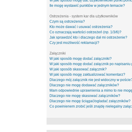
W jaki sposób mogę dać użytkownikowi punkt pom
Ile mogę wystawić punktów w jednym temacie?
Ostrzeżenia - system kar dla użytkowników
Czym są ostrzeżenia?
Kto może dawać i usuwać ostrzeżenia?
Co oznaczają wartości ostrzeżeń (np. 1/3/6)?
Jak sprawdzić kto i dlaczego dał mi ostrzeżenie?
Czy jest możliwość reklamacji?
Załączniki
W jaki sposób mogę dodać załączniki?
W jaki sposób mogę dodać załącznik po napisaniu 
W jaki sposób skasować załącznik?
W jaki sposób mogę zaktualizować komentarz?
Dlaczego mój załącznik nie jest widoczny w poście
Dlaczego nie mogę dodawać załączników?
Mam odpowiednie uprawnienia a mimo to nie mogę
Dlaczego nie mogę skasować załączników?
Dlaczego nie mogę ściągać/ogladać załączników?
Co powinienem zrobić jeśli znajdę nielegalny załąc