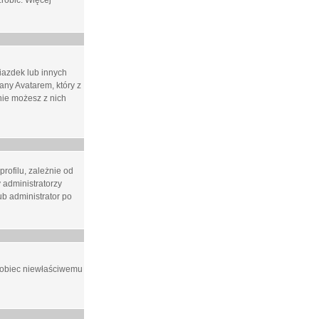
zrobić. Więcej
iazdek lub innych
ny Avatarem, który z
 nie możesz z nich
rofilu, zależnie od
 administratorzy
b administrator po
apobiec niewłaściwemu