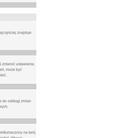
ajczęściej znajduje
eś zmienić ustawienia
ień, może być
bić.
ne do osbługi zmian
wych.
rzetłumaczony na twój