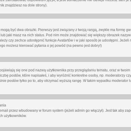
oże zainstalować odpowiedni język, a jeśli tłumaczenie nie istnieje możesz sam je 
ik znajdziesz na dole strony).
mogą być dwa obrazki. Pierwszy jest związany z twoją rangą, zwykle ma formę gw
lub jaki masz na nich status. Pod nim może znajdować się większy obrazek nazywa
zależy czy zechce udostępnić funkcje Avatartów i w jaki sposób je udostępni. Jeżeli
 niego możesz kierować pytania o jej powód (na pewno jest dobry!)
ojawiają się one pod nazwą użytkownika przy przeglądaniu tematu, oraz w twoim p
czbę postów, które napisałeś, i aby wyróżnić konkretne osoby, np. moderatorzy czy
lnie postów tylko po to, aby otrzymać wyższą rangę. W takim wypadku moderator lu
ania
email przez wbudowany w forum system (jeżeli admin go włączył). Jest tak aby z
ch użytkowników.