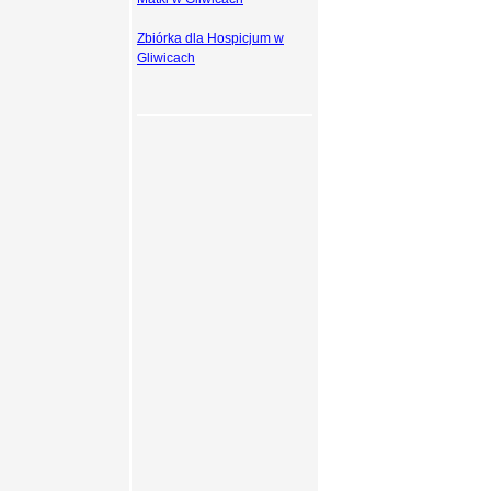
Zbiórka dla Hospicjum w
Gliwicach