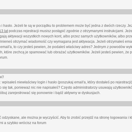
i hasło. Jeżeli te są w porządku to problemem może być jedna z dwóch rzeczy. Je
3 lat
podczas rejestracji musisz postąpić zgodnie z otrzymanymi instrukcjami. Jeżel
ają aktywacji wszystkich nowych kont, albo przez samych użytkowników, albo prze
winieneś otrzymać wiadomość czy wymagana jest aktywacja. Jeżeli otrzymałeś emai
eś email'a, to czy jesteś pewien, że podałeś właściwy adres? Jednym z powodów wyk
h, które zechcą je spamować lub obrażać użytkowników. Jeżeli jesteś pewien, że 
orum.
ać!
isałeś niewłaściwy login i hasło (poszukaj email'a, który dostałeś po rejestracji)
 się tak, ponieważ nic nie napisałeś? Często administratorzy usuwają użytkownikó
róbuj zarejestrować się ponownie i bądź aktywny w dyskusjach.
 odzyskane, ale można je wyczyścić. Aby to zrobić przejdź na stronę logowania i kl
ami a szybko wrócisz na forum