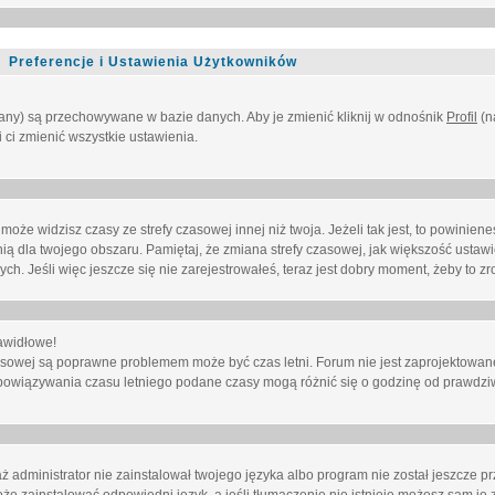
Preferencje i Ustawienia Użytkowników
owany) są przechowywane w bazie danych. Aby je zmienić kliknij w odnośnik
Profil
(n
i ci zmienić wszystkie ustawienia.
że widzisz czasy ze strefy czasowej innej niż twoja. Jeżeli tak jest, to powinien
nią dla twojego obszaru. Pamiętaj, że zmiana strefy czasowej, jak większość ustaw
. Jeśli więc jeszcze się nie zarejestrowałeś, teraz jest dobry moment, żeby to zro
awidłowe!
 czasowej są poprawne problemem może być czas letni. Forum nie jest zaprojektowa
bowiązywania czasu letniego podane czasy mogą różnić się o godzinę od prawdzi
administrator nie zainstalował twojego języka albo program nie został jeszcze p