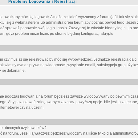
Problemy Logowania i Rejestracji
trować aby móc się logować. A może zostałeś wyrzucony z forum (jeśli tak się sta
uj się z webmasterem lub administratorem forum aby poznać powód tego. Jeżeli z
wać sprawdź ponownie swój login i hasło. Zazwyczaj to właśnie błędny login lub h
forum, gdyż problem może leżeć po stronie błędnej konfiguracji skryptu.
um czy musisz się rejestrować by móc się wypowiedzieć. Jednakże rejestracja da ci
jak własny avatar, prywatne wiadomości, wysyłanie emaili, subskrypcja grup użytko
 jej dokonanie.
nie
podczas logowania na forum będziesz zawsze wylogowywany po pewnym czasi
nego. Aby pozostawać zalogowanym zaznacz powyższą opcję. Nie jest to zalecane,
nternetowej czy na uczelni.
ście obecnych użytkowników?
ć na forum
. Jeżeli ją
włączysz
będziesz widoczny na liście tylko dla administratorów