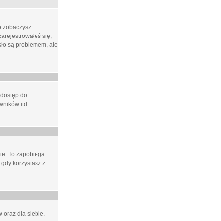
ło zobaczysz
arejestrowałeś się,
asło są problemem, ale
 dostęp do
wników itd.
e. To zapobiega
 gdy korzystasz z
 oraz dla siebie.