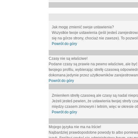
Jak mogę zmienić swoje ustawienia?
Wszystkie twoje ustawienia (jeśli jesteś zarejestr
się na górze strony, chociaż nie zawsze). To pozwol
Powrót do góry
Czasy nie są właściwe!
Podane czasy są prawie na pewno właściwe, ale być mo
twojego profilu, wybierając strefę czasową odpowied
dokonana jedynie przez użytkowników zarejestrowanych
Powrót do góry
Zmieniłem strefę czasową ale czasy są nadal niepr
Jeżeli jesteś pewien, że ustawienia twojej strefy
między czasem zimowym i letnim, więc w okresie o
Powrót do góry
Mojego języka nie ma na liście!
Najbardziej prawdopodobne powody to albo ponieważ 