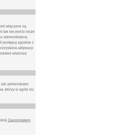
żeli włączone są
i tak nie jest to może
z administratora,
l postępuj zgodnie z
orzystania aktywacji
podałeś właściwy
 lub administrator
w, którzy w ogóle nic
iknij
Zapomniałem