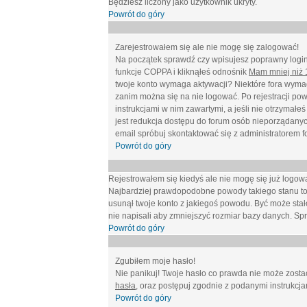
Będziesz liczony jako użytkownik ukryty.
Powrót do góry
Zarejestrowałem się ale nie mogę się zalogować!
Na początek sprawdź czy wpisujesz poprawny login 
funkcje COPPA i kliknąłeś odnośnik
Mam mniej niż 1
twoje konto wymaga aktywacji? Niektóre fora wymag
zanim można się na nie logować. Po rejestracji po
instrukcjami w nim zawartymi, a jeśli nie otrzymał
jest redukcja dostępu do forum osób nieporządanyc
email spróbuj skontaktować się z administratorem f
Powrót do góry
Rejestrowałem się kiedyś ale nie mogę się już logow
Najbardziej prawdopodobne powody takiego stanu to: wp
usunął twoje konto z jakiegoś powodu. Być może stało
nie napisali aby zmniejszyć rozmiar bazy danych. Sp
Powrót do góry
Zgubiłem moje hasło!
Nie panikuj! Twoje hasło co prawda nie może zostać
hasła
, oraz postępuj zgodnie z podanymi instrukcj
Powrót do góry