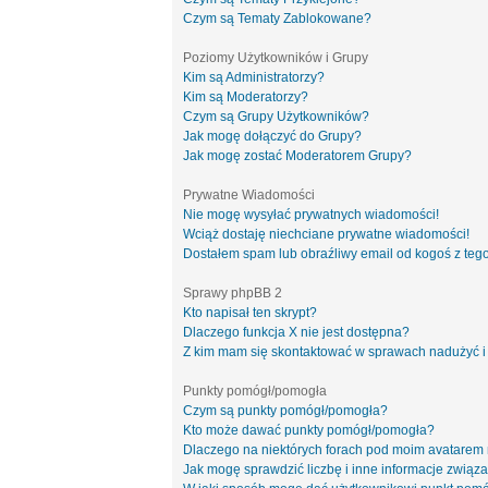
Czym są Tematy Zablokowane?
Poziomy Użytkowników i Grupy
Kim są Administratorzy?
Kim są Moderatorzy?
Czym są Grupy Użytkowników?
Jak mogę dołączyć do Grupy?
Jak mogę zostać Moderatorem Grupy?
Prywatne Wiadomości
Nie mogę wysyłać prywatnych wiadomości!
Wciąż dostaję niechciane prywatne wiadomości!
Dostałem spam lub obraźliwy email od kogoś z tego
Sprawy phpBB 2
Kto napisał ten skrypt?
Dlaczego funkcja X nie jest dostępna?
Z kim mam się skontaktować w sprawach nadużyć i
Punkty pomógł/pomogła
Czym są punkty pomógł/pomogła?
Kto może dawać punkty pomógł/pomogła?
Dlaczego na niektórych forach pod moim avatarem
Jak mogę sprawdzić liczbę i inne informacje związa