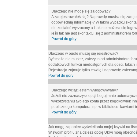
Dlaczego nie mogę się zalogować?
A zarejestrowałeś się? Naprawdę musisz się zarejes
odpowiednią informację)? W takim wypadku skontakt
nie zostałeś wyrzucony a i tak nie możesz się logo
jeśli tak nie jest skontaktuj się z administratorem 
Powrót do góry
Dlaczego w ogóle muszę się rejestrować?
Być może nie musisz, zależy to od administratora for
dodatkowych funkcji niedostępnych dla gości, takich 
Rejestracja zajmuje tylko chwilę i naprawdę zalecamy
Powrót do góry
Dlaczego wciąż jestem wylogowywany?
Jeżeli nie zaznaczysz opcji
Loguj mnie automatycz
wykorzystaniu twojego konta przez kogokolwiek in
publicznego komputera, np. w bibliotece, kawiarni i
Powrót do góry
Jak mogę zapobiec wyświetlaniu mojej ksywki na li
W swoim profilu znajdziesz opcję
Ukryj moją obecnoś