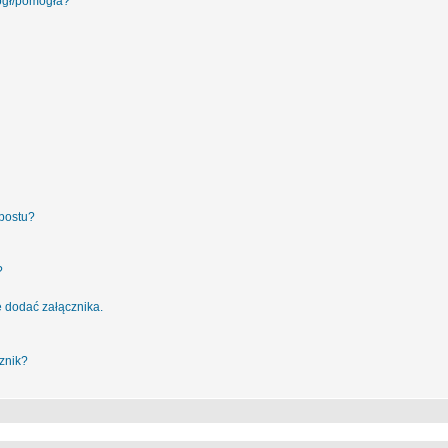
ógł/pomogła?
postu?
?
 dodać załącznika.
znik?