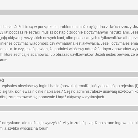
i hasło. Jeżeli te są w porządku to problemem może być jedna z dwóch rzeczy. Je
3 lat
podczas rejestracji musisz postąpić zgodnie z otrzymanymi instrukcjami. Jeżel
ają aktywacji wszystkich nowych kont, albo przez samych użytkowników, albo prze
winieneś otrzymać wiadomość czy wymagana jest aktywacja. Jeżeli otrzymałeś emai
eś email'a, to czy jesteś pewien, że podałeś właściwy adres? Jednym z powodów wyk
h, które zechcą je spamować lub obrażać użytkowników. Jeżeli jesteś pewien, że 
orum.
ać!
isałeś niewłaściwy login i hasło (poszukaj email'a, który dostałeś po rejestracji)
 się tak, ponieważ nic nie napisałeś? Często administratorzy usuwają użytkownikó
róbuj zarejestrować się ponownie i bądź aktywny w dyskusjach.
 odzyskane, ale można je wyczyścić. Aby to zrobić przejdź na stronę logowania i kl
ami a szybko wrócisz na forum