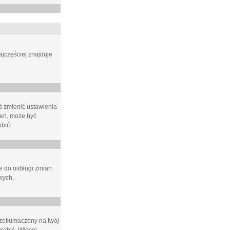
ajczęściej znajduje
eś zmienić ustawienia
ień, może być
bić.
ne do osbługi zmian
wych.
rzetłumaczony na twój