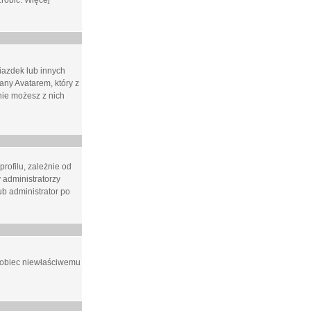
zrobić. Więcej
iazdek lub innych
ny Avatarem, który z
 nie możesz z nich
rofilu, zależnie od
 administratorzy
b administrator po
apobiec niewłaściwemu