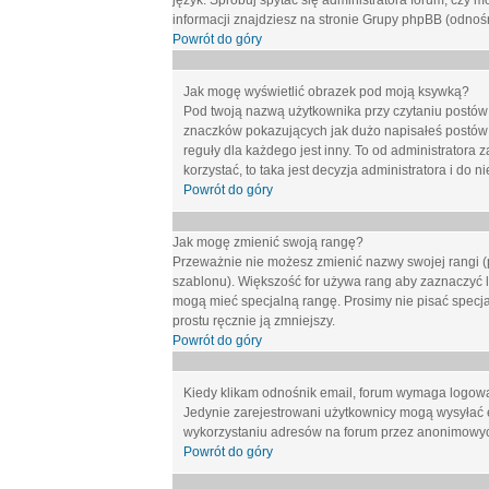
język. Spróbuj spytać się administratora forum, czy m
informacji znajdziesz na stronie Grupy phpBB (odnośn
Powrót do góry
Jak mogę wyświetlić obrazek pod moją ksywką?
Pod twoją nazwą użytkownika przy czytaniu postów 
znaczków pokazujących jak dużo napisałeś postów 
reguły dla każdego jest inny. To od administratora 
korzystać, to taka jest decyzja administratora i do
Powrót do góry
Jak mogę zmienić swoją rangę?
Przeważnie nie możesz zmienić nazwy swojej rangi (p
szablonu). Większość for używa rang aby zaznaczyć li
mogą mieć specjalną rangę. Prosimy nie pisać specja
prostu ręcznie ją zmniejszy.
Powrót do góry
Kiedy klikam odnośnik email, forum wymaga logow
Jedynie zarejestrowani użytkownicy mogą wysyłać 
wykorzystaniu adresów na forum przez anonimowy
Powrót do góry