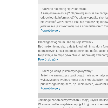
Dlaczego nie mogę się zalogować?
A zarejestrowałeś się? Naprawdę musisz się zarejes
odpowiednią informację)? W takim wypadku skontakt
nie zostałeś wyrzucony a i tak nie możesz się logo
jeśli tak nie jest skontaktuj się z administratorem 
Powrót do góry
Dlaczego w ogóle muszę się rejestrować?
Być może nie musisz, zależy to od administratora for
dodatkowych funkcji niedostępnych dla gości, takich 
Rejestracja zajmuje tylko chwilę i naprawdę zalecamy
Powrót do góry
Dlaczego wciąż jestem wylogowywany?
Jeżeli nie zaznaczysz opcji
Loguj mnie automatycz
wykorzystaniu twojego konta przez kogokolwiek in
publicznego komputera, np. w bibliotece, kawiarni i
Powrót do góry
Jak mogę zapobiec wyświetlaniu mojej ksywki na li
W swoim profilu znajdziesz opcję
Ukryj moją obecnoś