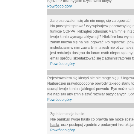
Będziesz liczony jako użytkownik ukryty.
Powrót do góry
Zarejestrowałem się ale nie mogę się zalogować!
Na początek sprawdź czy wpisujesz poprawny login 
funkcje COPPA i kliknąłeś odnośnik
Mam mniej niż 1
twoje konto wymaga aktywacji? Niektóre fora wymag
zanim można się na nie logować. Po rejestracji po
instrukcjami w nim zawartymi, a jeśli nie otrzymał
jest redukcja dostępu do forum osób nieporządanyc
email spróbuj skontaktować się z administratorem f
Powrót do góry
Rejestrowałem się kiedyś ale nie mogę się już logow
Najbardziej prawdopodobne powody takiego stanu to: wp
usunął twoje konto z jakiegoś powodu. Być może stało
nie napisali aby zmniejszyć rozmiar bazy danych. Sp
Powrót do góry
Zgubiłem moje hasło!
Nie panikuj! Twoje hasło co prawda nie może zostać
hasła
, oraz postępuj zgodnie z podanymi instrukcj
Powrót do góry