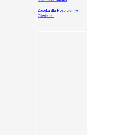
Zbiórka dla Hospicjum w
Gliwicach