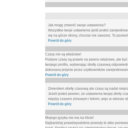
Jak mogę zmienić swoje ustawienia?
Wszystkie twoje ustawienia (jeśli jesteś zarejestr
się na górze strony, chociaż nie zawsze). To pozwol
Powrót do góry
Czasy nie są właściwe!
Podane czasy są prawie na pewno właściwe, ale być mo
twojego profilu, wybierając strefę czasową odpowied
dokonana jedynie przez użytkowników zarejestrowanych
Powrót do góry
Zmieniłem strefę czasową ale czasy są nadal niepr
Jeżeli jesteś pewien, że ustawienia twojej strefy
między czasem zimowym i letnim, więc w okresie o
Powrót do góry
Mojego języka nie ma na liście!
Najbardziej prawdopodobne powody to albo ponieważ 