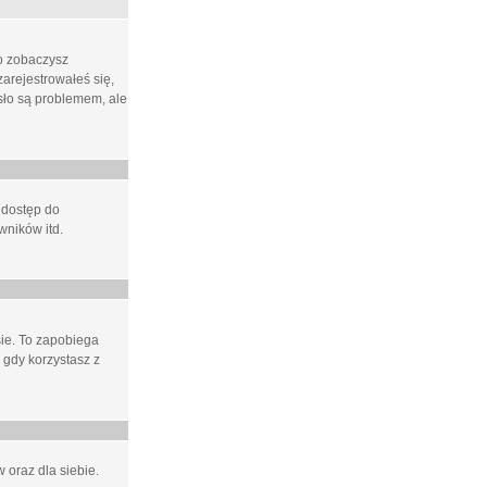
ło zobaczysz
arejestrowałeś się,
asło są problemem, ale
 dostęp do
wników itd.
e. To zapobiega
 gdy korzystasz z
 oraz dla siebie.