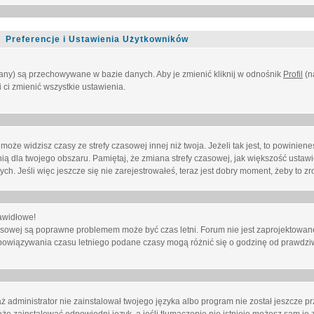
Preferencje i Ustawienia Użytkowników
owany) są przechowywane w bazie danych. Aby je zmienić kliknij w odnośnik
Profil
(n
i ci zmienić wszystkie ustawienia.
że widzisz czasy ze strefy czasowej innej niż twoja. Jeżeli tak jest, to powinien
nią dla twojego obszaru. Pamiętaj, że zmiana strefy czasowej, jak większość ustaw
. Jeśli więc jeszcze się nie zarejestrowałeś, teraz jest dobry moment, żeby to zro
awidłowe!
 czasowej są poprawne problemem może być czas letni. Forum nie jest zaprojektowa
bowiązywania czasu letniego podane czasy mogą różnić się o godzinę od prawdzi
administrator nie zainstalował twojego języka albo program nie został jeszcze p