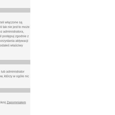
żeli włączone są
i tak nie jest to może
z administratora,
l postępuj zgodnie z
orzystania aktywacji
podałeś właściwy
 lub administrator
w, którzy w ogóle nic
iknij
Zapomniałem