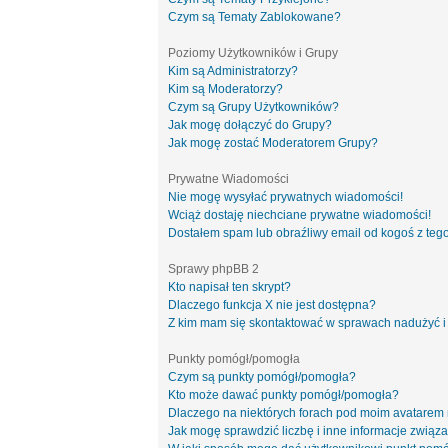
Czym są Tematy Zablokowane?
Poziomy Użytkowników i Grupy
Kim są Administratorzy?
Kim są Moderatorzy?
Czym są Grupy Użytkowników?
Jak mogę dołączyć do Grupy?
Jak mogę zostać Moderatorem Grupy?
Prywatne Wiadomości
Nie mogę wysyłać prywatnych wiadomości!
Wciąż dostaję niechciane prywatne wiadomości!
Dostałem spam lub obraźliwy email od kogoś z tego
Sprawy phpBB 2
Kto napisał ten skrypt?
Dlaczego funkcja X nie jest dostępna?
Z kim mam się skontaktować w sprawach nadużyć i
Punkty pomógł/pomogła
Czym są punkty pomógł/pomogła?
Kto może dawać punkty pomógł/pomogła?
Dlaczego na niektórych forach pod moim avatarem
Jak mogę sprawdzić liczbę i inne informacje związa