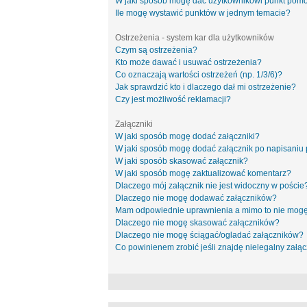
W jaki sposób mogę dać użytkownikowi punkt pom
Ile mogę wystawić punktów w jednym temacie?
Ostrzeżenia - system kar dla użytkowników
Czym są ostrzeżenia?
Kto może dawać i usuwać ostrzeżenia?
Co oznaczają wartości ostrzeżeń (np. 1/3/6)?
Jak sprawdzić kto i dlaczego dał mi ostrzeżenie?
Czy jest możliwość reklamacji?
Załączniki
W jaki sposób mogę dodać załączniki?
W jaki sposób mogę dodać załącznik po napisaniu 
W jaki sposób skasować załącznik?
W jaki sposób mogę zaktualizować komentarz?
Dlaczego mój załącznik nie jest widoczny w poście
Dlaczego nie mogę dodawać załączników?
Mam odpowiednie uprawnienia a mimo to nie mogę
Dlaczego nie mogę skasować załączników?
Dlaczego nie mogę ściągać/ogladać załączników?
Co powinienem zrobić jeśli znajdę nielegalny załąc