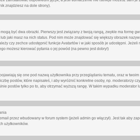
oże zainstalować odpowiedni język, a jeśli tłumaczenie nie istnieje możesz sam je 
ik znajdziesz na dole strony).
mogą być dwa obrazki. Pierwszy jest związany z twoją rangą, zwykle ma formę gw
lub jaki masz na nich status. Pod nim może znajdować się większy obrazek nazywa
zależy czy zechce udostępnić funkcje Avatartów i w jaki sposób je udostępni. Jeżeli
 niego możesz kierować pytania o jej powód (na pewno jest dobry!)
ojawiają się one pod nazwą użytkownika przy przeglądaniu tematu, oraz w twoim p
czbę postów, które napisałeś, i aby wyróżnić konkretne osoby, np. moderatorzy czy
lnie postów tylko po to, aby otrzymać wyższą rangę. W takim wypadku moderator lu
ania
email przez wbudowany w forum system (jeżeli admin go włączył). Jest tak aby z
ch użytkowników.