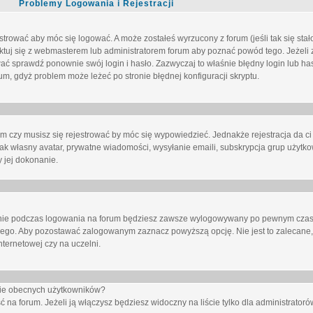
Problemy Logowania i Rejestracji
trować aby móc się logować. A może zostałeś wyrzucony z forum (jeśli tak się sta
uj się z webmasterem lub administratorem forum aby poznać powód tego. Jeżeli z
wać sprawdź ponownie swój login i hasło. Zazwyczaj to właśnie błędny login lub h
forum, gdyż problem może leżeć po stronie błędnej konfiguracji skryptu.
um czy musisz się rejestrować by móc się wypowiedzieć. Jednakże rejestracja da ci
jak własny avatar, prywatne wiadomości, wysyłanie emaili, subskrypcja grup użytko
 jej dokonanie.
nie
podczas logowania na forum będziesz zawsze wylogowywany po pewnym czasi
nego. Aby pozostawać zalogowanym zaznacz powyższą opcję. Nie jest to zalecane,
nternetowej czy na uczelni.
ście obecnych użytkowników?
ć na forum
. Jeżeli ją
włączysz
będziesz widoczny na liście tylko dla administratorów