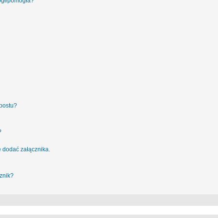
ógł/pomogła?
postu?
?
 dodać załącznika.
znik?