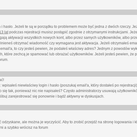
i hasło. Jeżeli te są w porządku to problemem może być jedna z dwóch rzeczy. Je
3 lat
podczas rejestracji musisz postąpić zgodnie z otrzymanymi instrukcjami. Jeżel
ają aktywacji wszystkich nowych kont, albo przez samych użytkowników, albo prze
winieneś otrzymać wiadomość czy wymagana jest aktywacja. Jeżeli otrzymałeś emai
eś email'a, to czy jesteś pewien, że podałeś właściwy adres? Jednym z powodów wyk
h, które zechcą je spamować lub obrażać użytkowników. Jeżeli jesteś pewien, że 
orum.
ać!
isałeś niewłaściwy login i hasło (poszukaj email'a, który dostałeś po rejestracji)
 się tak, ponieważ nic nie napisałeś? Często administratorzy usuwają użytkownikó
róbuj zarejestrować się ponownie i bądź aktywny w dyskusjach.
 odzyskane, ale można je wyczyścić. Aby to zrobić przejdź na stronę logowania i kl
ami a szybko wrócisz na forum