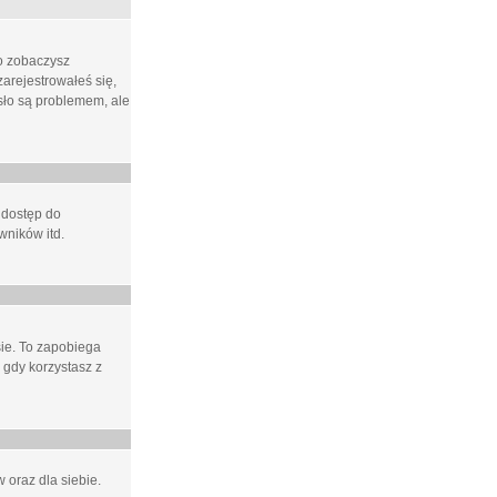
ło zobaczysz
arejestrowałeś się,
asło są problemem, ale
 dostęp do
wników itd.
e. To zapobiega
 gdy korzystasz z
 oraz dla siebie.