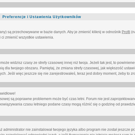
Preferencje i Ustawienia Użytkowników
owany) są przechowywane w bazie danych. Aby je zmienić kliknij w odnośnik
Profil
(n
i ci zmienić wszystkie ustawienia.
że widzisz czasy ze strefy czasowej innej niż twoja. Jeżeli tak jest, to powinien
nią dla twojego obszaru. Pamiętaj, że zmiana strefy czasowej, jak większość ustaw
. Jeśli więc jeszcze się nie zarejestrowałeś, teraz jest dobry moment, żeby to zro
awidłowe!
 czasowej są poprawne problemem może być czas letni. Forum nie jest zaprojektowa
bowiązywania czasu letniego podane czasy mogą różnić się o godzinę od prawdzi
administrator nie zainstalował twojego języka albo program nie został jeszcze p