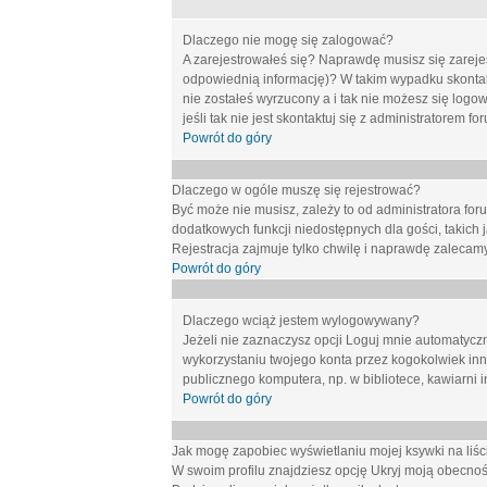
Dlaczego nie mogę się zalogować?
A zarejestrowałeś się? Naprawdę musisz się zarejes
odpowiednią informację)? W takim wypadku skontakt
nie zostałeś wyrzucony a i tak nie możesz się logo
jeśli tak nie jest skontaktuj się z administratorem 
Powrót do góry
Dlaczego w ogóle muszę się rejestrować?
Być może nie musisz, zależy to od administratora for
dodatkowych funkcji niedostępnych dla gości, takich 
Rejestracja zajmuje tylko chwilę i naprawdę zalecamy
Powrót do góry
Dlaczego wciąż jestem wylogowywany?
Jeżeli nie zaznaczysz opcji
Loguj mnie automatycz
wykorzystaniu twojego konta przez kogokolwiek in
publicznego komputera, np. w bibliotece, kawiarni i
Powrót do góry
Jak mogę zapobiec wyświetlaniu mojej ksywki na li
W swoim profilu znajdziesz opcję
Ukryj moją obecnoś