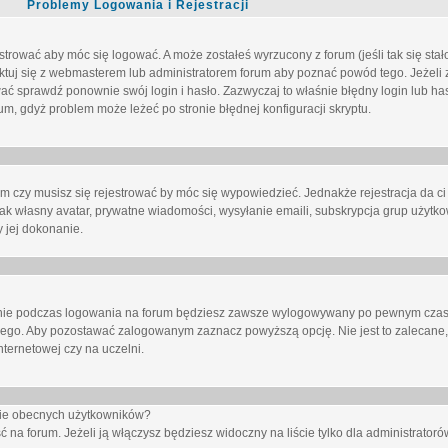
Problemy Logowania i Rejestracji
trować aby móc się logować. A może zostałeś wyrzucony z forum (jeśli tak się sta
uj się z webmasterem lub administratorem forum aby poznać powód tego. Jeżeli z
wać sprawdź ponownie swój login i hasło. Zazwyczaj to właśnie błędny login lub h
forum, gdyż problem może leżeć po stronie błędnej konfiguracji skryptu.
um czy musisz się rejestrować by móc się wypowiedzieć. Jednakże rejestracja da ci
jak własny avatar, prywatne wiadomości, wysyłanie emaili, subskrypcja grup użytko
 jej dokonanie.
nie
podczas logowania na forum będziesz zawsze wylogowywany po pewnym czasi
nego. Aby pozostawać zalogowanym zaznacz powyższą opcję. Nie jest to zalecane,
nternetowej czy na uczelni.
ście obecnych użytkowników?
ć na forum
. Jeżeli ją
włączysz
będziesz widoczny na liście tylko dla administratorów