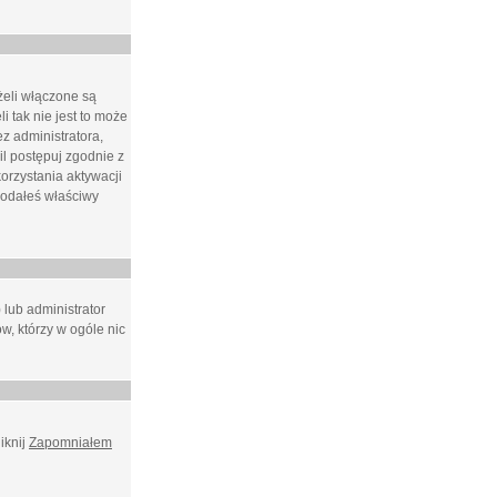
żeli włączone są
i tak nie jest to może
z administratora,
l postępuj zgodnie z
orzystania aktywacji
podałeś właściwy
 lub administrator
w, którzy w ogóle nic
iknij
Zapomniałem