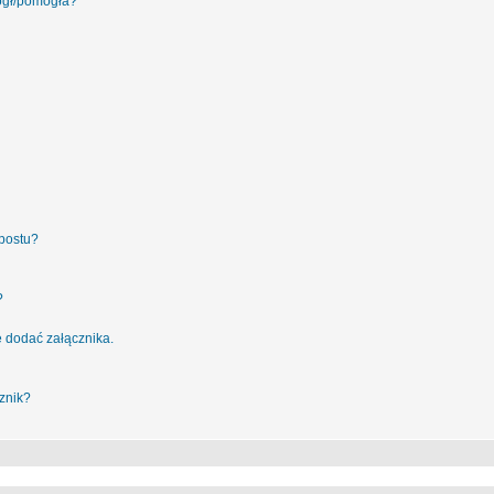
ógł/pomogła?
postu?
?
 dodać załącznika.
znik?