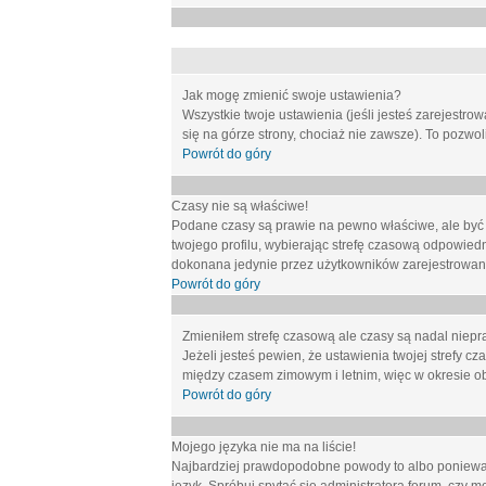
Jak mogę zmienić swoje ustawienia?
Wszystkie twoje ustawienia (jeśli jesteś zarejestr
się na górze strony, chociaż nie zawsze). To pozwol
Powrót do góry
Czasy nie są właściwe!
Podane czasy są prawie na pewno właściwe, ale być mo
twojego profilu, wybierając strefę czasową odpowied
dokonana jedynie przez użytkowników zarejestrowanych
Powrót do góry
Zmieniłem strefę czasową ale czasy są nadal niepr
Jeżeli jesteś pewien, że ustawienia twojej strefy
między czasem zimowym i letnim, więc w okresie o
Powrót do góry
Mojego języka nie ma na liście!
Najbardziej prawdopodobne powody to albo ponieważ 