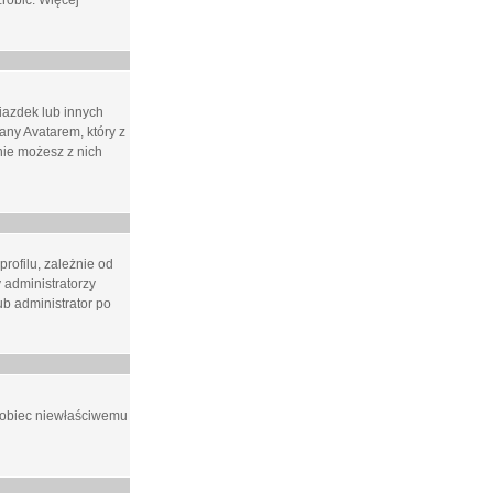
zrobić. Więcej
iazdek lub innych
ny Avatarem, który z
 nie możesz z nich
rofilu, zależnie od
 administratorzy
b administrator po
apobiec niewłaściwemu