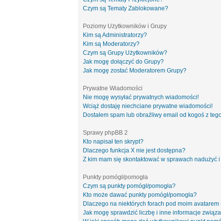
Czym są Tematy Zablokowane?
Poziomy Użytkowników i Grupy
Kim są Administratorzy?
Kim są Moderatorzy?
Czym są Grupy Użytkowników?
Jak mogę dołączyć do Grupy?
Jak mogę zostać Moderatorem Grupy?
Prywatne Wiadomości
Nie mogę wysyłać prywatnych wiadomości!
Wciąż dostaję niechciane prywatne wiadomości!
Dostałem spam lub obraźliwy email od kogoś z tego
Sprawy phpBB 2
Kto napisał ten skrypt?
Dlaczego funkcja X nie jest dostępna?
Z kim mam się skontaktować w sprawach nadużyć i
Punkty pomógł/pomogła
Czym są punkty pomógł/pomogła?
Kto może dawać punkty pomógł/pomogła?
Dlaczego na niektórych forach pod moim avatarem
Jak mogę sprawdzić liczbę i inne informacje związa