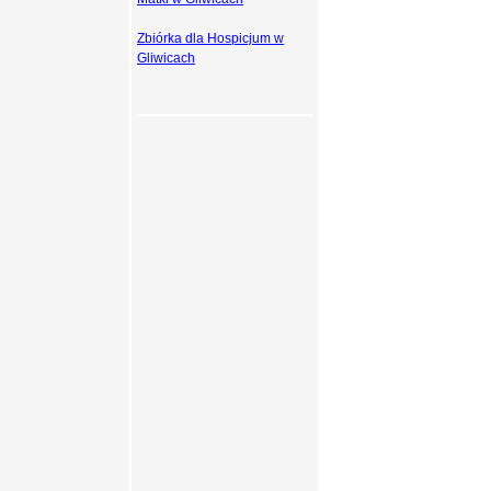
Zbiórka dla Hospicjum w
Gliwicach