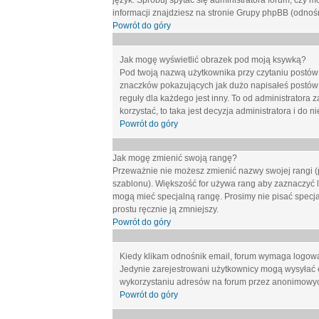
język. Spróbuj spytać się administratora forum, czy m
informacji znajdziesz na stronie Grupy phpBB (odnośn
Powrót do góry
Jak mogę wyświetlić obrazek pod moją ksywką?
Pod twoją nazwą użytkownika przy czytaniu postów 
znaczków pokazujących jak dużo napisałeś postów 
reguły dla każdego jest inny. To od administratora 
korzystać, to taka jest decyzja administratora i do
Powrót do góry
Jak mogę zmienić swoją rangę?
Przeważnie nie możesz zmienić nazwy swojej rangi (p
szablonu). Większość for używa rang aby zaznaczyć li
mogą mieć specjalną rangę. Prosimy nie pisać specja
prostu ręcznie ją zmniejszy.
Powrót do góry
Kiedy klikam odnośnik email, forum wymaga logow
Jedynie zarejestrowani użytkownicy mogą wysyłać 
wykorzystaniu adresów na forum przez anonimowy
Powrót do góry