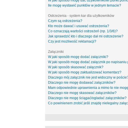
W jaki sposób mogę dać użytkownikowi punkt pom
Ile mogę wystawić punktów w jednym temacie?
Ostrzeżenia - system kar dla użytkowników
Czym są ostrzeżenia?
Kto może dawać i usuwać ostrzeżenia?
Co oznaczają wartości ostrzeżeń (np. 1/3/6)?
Jak sprawdzić kto i dlaczego dał mi ostrzeżenie?
Czy jest możliwość reklamacji?
Załączniki
W jaki sposób mogę dodać załączniki?
W jaki sposób mogę dodać załącznik po napisaniu 
W jaki sposób skasować załącznik?
W jaki sposób mogę zaktualizować komentarz?
Dlaczego mój załącznik nie jest widoczny w poście
Dlaczego nie mogę dodawać załączników?
Mam odpowiednie uprawnienia a mimo to nie mogę
Dlaczego nie mogę skasować załączników?
Dlaczego nie mogę ściągać/ogladać załączników?
Co powinienem zrobić jeśli znajdę nielegalny załąc