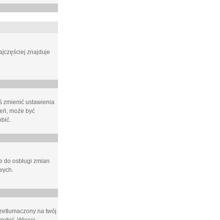
ajczęściej znajduje
eś zmienić ustawienia
ień, może być
bić.
ne do osbługi zmian
wych.
rzetłumaczony na twój