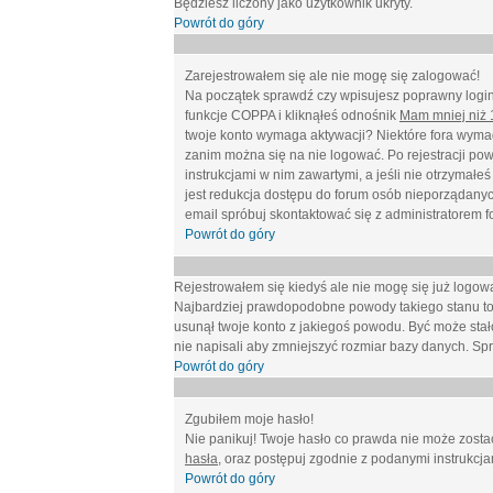
Będziesz liczony jako użytkownik ukryty.
Powrót do góry
Zarejestrowałem się ale nie mogę się zalogować!
Na początek sprawdź czy wpisujesz poprawny login 
funkcje COPPA i kliknąłeś odnośnik
Mam mniej niż 1
twoje konto wymaga aktywacji? Niektóre fora wymag
zanim można się na nie logować. Po rejestracji po
instrukcjami w nim zawartymi, a jeśli nie otrzymał
jest redukcja dostępu do forum osób nieporządanyc
email spróbuj skontaktować się z administratorem f
Powrót do góry
Rejestrowałem się kiedyś ale nie mogę się już logow
Najbardziej prawdopodobne powody takiego stanu to: wp
usunął twoje konto z jakiegoś powodu. Być może stało
nie napisali aby zmniejszyć rozmiar bazy danych. Sp
Powrót do góry
Zgubiłem moje hasło!
Nie panikuj! Twoje hasło co prawda nie może zostać
hasła
, oraz postępuj zgodnie z podanymi instrukcj
Powrót do góry