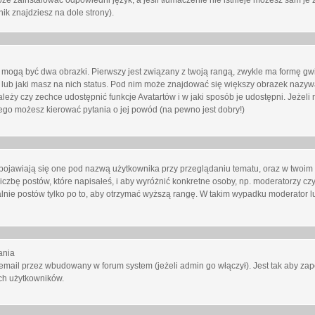
oże zainstalować odpowiedni język, a jeśli tłumaczenie nie istnieje możesz sam je 
ik znajdziesz na dole strony).
mogą być dwa obrazki. Pierwszy jest związany z twoją rangą, zwykle ma formę gw
lub jaki masz na nich status. Pod nim może znajdować się większy obrazek nazywa
zależy czy zechce udostępnić funkcje Avatartów i w jaki sposób je udostępni. Jeżeli
 niego możesz kierować pytania o jej powód (na pewno jest dobry!)
ojawiają się one pod nazwą użytkownika przy przeglądaniu tematu, oraz w twoim p
czbę postów, które napisałeś, i aby wyróżnić konkretne osoby, np. moderatorzy czy
lnie postów tylko po to, aby otrzymać wyższą rangę. W takim wypadku moderator lu
ania
email przez wbudowany w forum system (jeżeli admin go włączył). Jest tak aby z
ch użytkowników.