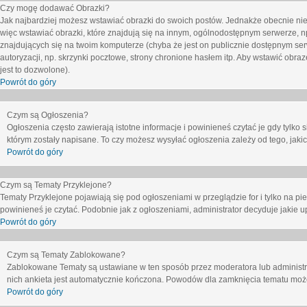
Czy mogę dodawać Obrazki?
Jak najbardziej możesz wstawiać obrazki do swoich postów. Jednakże obecnie nie
więc wstawiać obrazki, które znajdują się na innym, ogólnodostępnym serwerze, n
znajdujących się na twoim komputerze (chyba że jest on publicznie dostępnym 
autoryzacji, np. skrzynki pocztowe, strony chronione hasłem itp. Aby wstawić obr
jest to dozwolone).
Powrót do góry
Czym są Ogłoszenia?
Ogłoszenia często zawierają istotne informacje i powinieneś czytać je gdy tylko 
którym zostały napisane. To czy możesz wysyłać ogłoszenia zależy od tego, jak
Powrót do góry
Czym są Tematy Przyklejone?
Tematy Przyklejone pojawiają się pod ogłoszeniami w przeglądzie for i tylko na pi
powinieneś je czytać. Podobnie jak z ogłoszeniami, administrator decyduje jakie
Powrót do góry
Czym są Tematy Zablokowane?
Zablokowane Tematy są ustawiane w ten sposób przez moderatora lub administr
nich ankieta jest automatycznie kończona. Powodów dla zamknięcia tematu moż
Powrót do góry