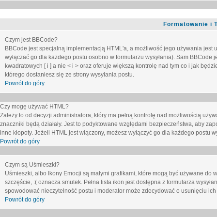
Formatowanie i 
Czym jest BBCode?
BBCode jest specjalną implementacją HTML'a, a możliwość jego używania jest 
wyłączać go dla każdego postu osobno w formularzu wysyłania). Sam BBCode je
kwadratowych [ i ] a nie < i > oraz oferuje większą kontrolę nad tym co i jak bę
którego dostaniesz się ze strony wysyłania postu.
Powrót do góry
Czy mogę używać HTML?
Zależy to od decyzji administratora, który ma pełną kontrolę nad możliwością uż
znaczniki będą działały. Jest to podyktowane względami
bezpieczeństwa
, aby zap
inne kłopoty. Jeżeli HTML jest włączony, możesz wyłączyć go dla każdego postu w
Powrót do góry
Czym są Uśmieszki?
Uśmieszki, albo Ikony Emocji są małymi grafikami, które mogą być używane do wy
szczęście, :( oznacza smutek. Pełna lista ikon jest dostępna z formularza wysy
spowodować nieczytelność postu i moderator może zdecydować o usunięciu ich 
Powrót do góry