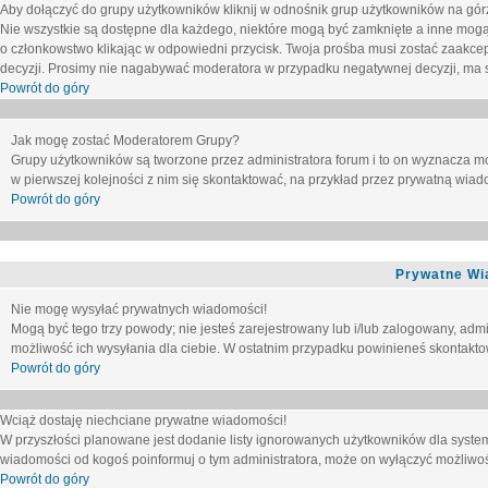
Aby dołączyć do grupy użytkowników kliknij w odnośnik grup użytkowników na górz
Nie wszystkie są dostępne dla każdego, niektóre mogą być zamknięte a inne mogą
o członkowstwo klikając w odpowiedni przycisk. Twoja prośba musi zostać zaakc
decyzji. Prosimy nie nagabywać moderatora w przypadku negatywnej decyzji, ma
Powrót do góry
Jak mogę zostać Moderatorem Grupy?
Grupy użytkowników są tworzone przez administratora forum i to on wyznacza m
w pierwszej kolejności z nim się skontaktować, na przykład przez prywatną wia
Powrót do góry
Prywatne Wi
Nie mogę wysyłać prywatnych wiadomości!
Mogą być tego trzy powody; nie jesteś zarejestrowany lub i/lub zalogowany, adm
możliwość ich wysyłania dla ciebie. W ostatnim przypadku powinieneś skontaktow
Powrót do góry
Wciąż dostaję niechciane prywatne wiadomości!
W przyszłości planowane jest dodanie listy ignorowanych użytkowników dla syste
wiadomości od kogoś poinformuj o tym administratora, może on wyłączyć możliwo
Powrót do góry