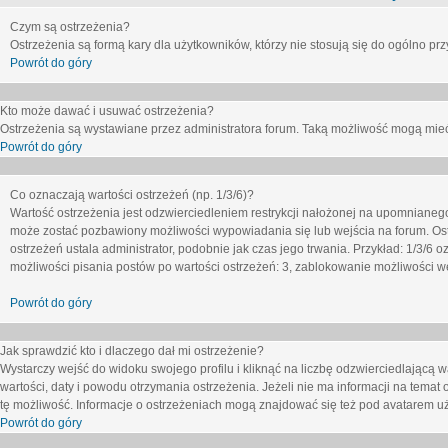
Czym są ostrzeżenia?
Ostrzeżenia są formą kary dla użytkowników, którzy nie stosują się do ogólno pr
Powrót do góry
Kto może dawać i usuwać ostrzeżenia?
Ostrzeżenia są wystawiane przez administratora forum. Taką możliwość mogą mieć
Powrót do góry
Co oznaczają wartości ostrzeżeń (np. 1/3/6)?
Wartość ostrzeżenia jest odzwierciedleniem restrykcji nałożonej na upomnianeg
może zostać pozbawiony możliwości wypowiadania się lub wejścia na forum. Ost
ostrzeżeń ustala administrator, podobnie jak czas jego trwania. Przykład: 1/3/6
możliwości pisania postów po wartości ostrzeżeń: 3, zablokowanie możliwości we
Powrót do góry
Jak sprawdzić kto i dlaczego dał mi ostrzeżenie?
Wystarczy wejść do widoku swojego profilu i kliknąć na liczbę odzwierciedlającą w
wartości, daty i powodu otrzymania ostrzeżenia. Jeżeli nie ma informacji na temat 
tę możliwość. Informacje o ostrzeżeniach mogą znajdować się też pod avatarem uż
Powrót do góry