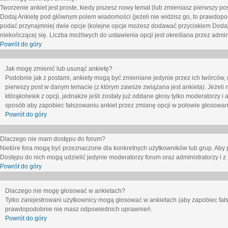
Tworzenie ankiet jest proste, kiedy piszesz nowy temat (lub zmieniasz pierwszy p
Dodaj Ankietę
pod głównym polem wiadomości (jeżeli nie widzisz go, to prawdopodo
podać przynajmniej dwie opcje (kolejne opcje możesz dodawać przyciskiem
Dodaj
niekończącej się. Liczba możliwych do ustawienia opcji jest określana przez admini
Powrót do góry
Jak mogę zmienić lub usunąć ankietę?
Podobnie jak z postami, ankiety mogą być zmieniane jedynie przez ich twórców,
pierwszy post w danym temacie (z którym zawsze związana jest ankieta). Jeżeli 
którąkolwiek z opcji, jednakże jeśli zostały już oddane głosy tylko moderatorzy i
sposób aby zapobiec fałszowaniu ankiet przez zmianę opcji w połowie głosowan
Powrót do góry
Dlaczego nie mam dostępu do forum?
Nietóre fora mogą być przeznaczone dla konkretnych użytkowników lub grup. Aby pr
Dostępu do nich mogą udzielić jedynie moderatorzy forum oraz administratorzy i z
Powrót do góry
Dlaczego nie mogę głosować w ankietach?
Tylko zarejestrowani użytkownicy mogą głosować w ankietach (aby zapobiec fałs
prawdopodobnie nie masz odpowiednich uprawnień.
Powrót do góry