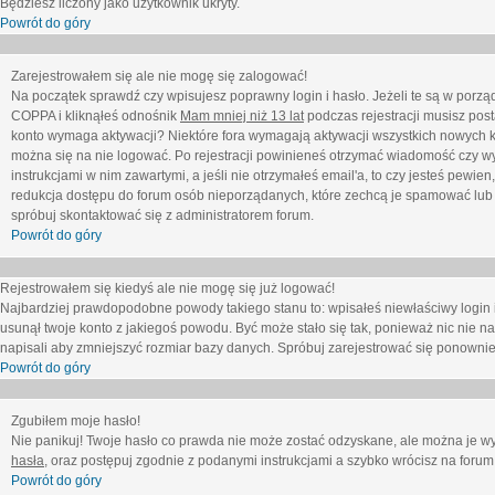
Będziesz liczony jako użytkownik ukryty.
Powrót do góry
Zarejestrowałem się ale nie mogę się zalogować!
Na początek sprawdź czy wpisujesz poprawny login i hasło. Jeżeli te są w porz
COPPA i kliknąłeś odnośnik
Mam mniej niż 13 lat
podczas rejestracji musisz post
konto wymaga aktywacji? Niektóre fora wymagają aktywacji wszystkich nowych k
można się na nie logować. Po rejestracji powinieneś otrzymać wiadomość czy wy
instrukcjami w nim zawartymi, a jeśli nie otrzymałeś email'a, to czy jesteś pew
redukcja dostępu do forum osób nieporządanych, które zechcą je spamować lub 
spróbuj skontaktować się z administratorem forum.
Powrót do góry
Rejestrowałem się kiedyś ale nie mogę się już logować!
Najbardziej prawdopodobne powody takiego stanu to: wpisałeś niewłaściwy login i ha
usunął twoje konto z jakiegoś powodu. Być może stało się tak, ponieważ nic nie n
napisali aby zmniejszyć rozmiar bazy danych. Spróbuj zarejestrować się ponownie
Powrót do góry
Zgubiłem moje hasło!
Nie panikuj! Twoje hasło co prawda nie może zostać odzyskane, ale można je wycz
hasła
, oraz postępuj zgodnie z podanymi instrukcjami a szybko wrócisz na forum
Powrót do góry