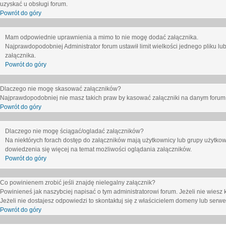
uzyskać u obsługi forum.
Powrót do góry
Mam odpowiednie uprawnienia a mimo to nie mogę dodać załącznika.
Najprawdopodobniej Administrator forum ustawił limit wielkości jednego pliku lu
załącznika.
Powrót do góry
Dlaczego nie mogę skasować załączników?
Najprawdopodobniej nie masz takich praw by kasować załączniki na danym forum. J
Powrót do góry
Dlaczego nie mogę ściągać/ogladać załączników?
Na niektórych forach dostęp do załączników mają użytkownicy lub grupy użytkow
dowiedzenia się więcej na temat możliwości oglądania załączników.
Powrót do góry
Co powinienem zrobić jeśli znajdę nielegalny załącznik?
Powinieneś jak naszybciej napisać o tym administratorowi forum. Jeżeli nie wiesz k
Jeżeli nie dostajesz odpowiedzi to skontaktuj się z właścicielem domeny lub serwe
Powrót do góry