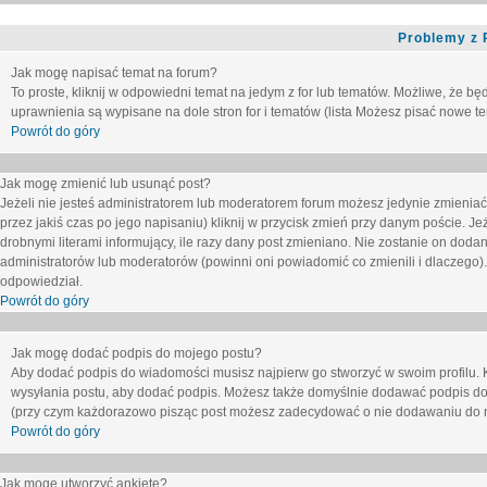
Problemy z 
Jak mogę napisać temat na forum?
To proste, kliknij w odpowiedni temat na jedym z for lub tematów. Możliwe, że b
uprawnienia są wypisane na dole stron for i tematów (lista
Możesz pisać nowe tem
Powrót do góry
Jak mogę zmienić lub usunąć post?
Jeżeli nie jesteś administratorem lub moderatorem forum możesz jedynie zmieniać
przez jakiś czas po jego napisaniu) kliknij w przycisk
zmień
przy danym poście. Jeże
drobnymi literami informujący, ile razy dany post zmieniano. Nie zostanie on dodany
administratorów lub moderatorów (powinni oni powiadomić co zmienili i dlaczego). 
odpowiedział.
Powrót do góry
Jak mogę dodać podpis do mojego postu?
Aby dodać podpis do wiadomości musisz najpierw go stworzyć w swoim profilu. 
wysyłania postu, aby dodać podpis. Możesz także domyślnie dodawać podpis do
(przy czym każdorazowo pisząc post możesz zadecydować o nie dodawaniu do n
Powrót do góry
Jak mogę utworzyć ankietę?