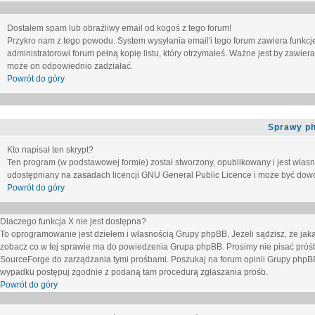
Dostałem spam lub obraźliwy email od kogoś z tego forum!
Przykro nam z tego powodu. System wysyłania email'i tego forum zawiera funkcje u
administratorowi forum pełną kopię listu, który otrzymałeś. Ważne jest by zawie
może on odpowiednio zadziałać.
Powrót do góry
Sprawy p
Kto napisał ten skrypt?
Ten program (w podstawowej formie) został stworzony, opublikowany i jest włas
udostępniany na zasadach licencji GNU General Public Licence i może być dow
Powrót do góry
Dlaczego funkcja X nie jest dostępna?
To oprogramowanie jest dziełem i własnością Grupy phpBB. Jeżeli sądzisz, że ja
zobacz co w tej sprawie ma do powiedzenia Grupa phpBB. Prosimy nie pisać próś
SourceForge do zarządzania tymi prośbami. Poszukaj na forum opinii Grupy phpBB n
wypadku postępuj zgodnie z podaną tam procedurą zgłaszania prośb.
Powrót do góry