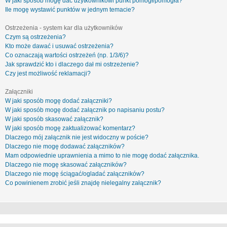
W jaki sposób mogę dać użytkownikowi punkt pomógł/pomogła?
Ile mogę wystawić punktów w jednym temacie?
Ostrzeżenia - system kar dla użytkowników
Czym są ostrzeżenia?
Kto może dawać i usuwać ostrzeżenia?
Co oznaczają wartości ostrzeżeń (np. 1/3/6)?
Jak sprawdzić kto i dlaczego dał mi ostrzeżenie?
Czy jest możliwość reklamacji?
Załączniki
W jaki sposób mogę dodać załączniki?
W jaki sposób mogę dodać załącznik po napisaniu postu?
W jaki sposób skasować załącznik?
W jaki sposób mogę zaktualizować komentarz?
Dlaczego mój załącznik nie jest widoczny w poście?
Dlaczego nie mogę dodawać załączników?
Mam odpowiednie uprawnienia a mimo to nie mogę dodać załącznika.
Dlaczego nie mogę skasować załączników?
Dlaczego nie mogę ściągać/ogladać załączników?
Co powinienem zrobić jeśli znajdę nielegalny załącznik?