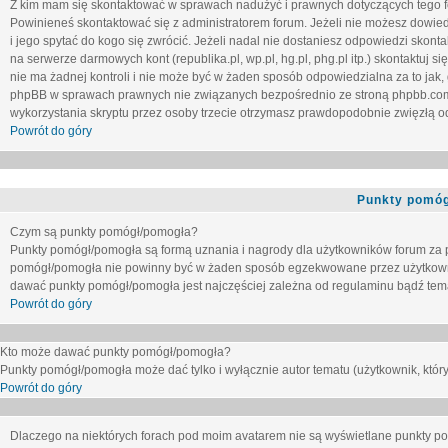
Z kim mam się skontaktować w sprawach nadużyć i prawnych dotyczących tego 
Powinieneś skontaktować się z administratorem forum. Jeżeli nie możesz dowiedz
i jego spytać do kogo się zwrócić. Jeżeli nadal nie dostaniesz odpowiedzi skontak
na serwerze darmowych kont (republika.pl, wp.pl, hg.pl, phg.pl itp.) skontaktuj
nie ma żadnej kontroli i nie może być w żaden sposób odpowiedzialna za to jak,
phpBB w sprawach prawnych nie związanych bezpośrednio ze stroną phpbb.co
wykorzystania skryptu przez osoby trzecie otrzymasz prawdopodobnie zwięzłą od
Powrót do góry
Punkty pomóg
Czym są punkty pomógł/pomogła?
Punkty pomógł/pomogła są formą uznania i nagrody dla użytkowników forum za
pomógł/pomogła nie powinny być w żaden sposób egzekwowane przez użytkown
dawać punkty pomógł/pomogła jest najczęściej zależna od regulaminu bądź tema
Powrót do góry
Kto może dawać punkty pomógł/pomogła?
Punkty pomógł/pomogła może dać tylko i wyłącznie autor tematu (użytkownik, który
Powrót do góry
Dlaczego na niektórych forach pod moim avatarem nie są wyświetlane punkty 