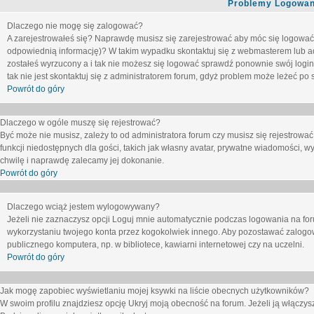
Problemy Logowani
Dlaczego nie mogę się zalogować?
A zarejestrowałeś się? Naprawdę musisz się zarejestrować aby móc się logować. 
odpowiednią informację)? W takim wypadku skontaktuj się z webmasterem lub adm
zostałeś wyrzucony a i tak nie możesz się logować sprawdź ponownie swój login i
tak nie jest skontaktuj się z administratorem forum, gdyż problem może leżeć po s
Powrót do góry
Dlaczego w ogóle muszę się rejestrować?
Być może nie musisz, zależy to od administratora forum czy musisz się rejestrowa
funkcji niedostępnych dla gości, takich jak własny avatar, prywatne wiadomości, wy
chwilę i naprawdę zalecamy jej dokonanie.
Powrót do góry
Dlaczego wciąż jestem wylogowywany?
Jeżeli nie zaznaczysz opcji
Loguj mnie automatycznie
podczas logowania na fo
wykorzystaniu twojego konta przez kogokolwiek innego. Aby pozostawać zalogow
publicznego komputera, np. w bibliotece, kawiarni internetowej czy na uczelni.
Powrót do góry
Jak mogę zapobiec wyświetlaniu mojej ksywki na liście obecnych użytkowników?
W swoim profilu znajdziesz opcję
Ukryj moją obecność na forum
. Jeżeli ją
włączys