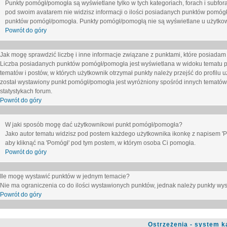
Punkty pomógł/pomogła są wyświetlane tylko w tych kategoriach, forach i subfor
pod swoim avatarem nie widzisz informacji o ilości posiadanych punktów pomógł
punktów pomógł/pomogła. Punkty pomógł/pomogłą nie są wyświetlane u użytkown
Powrót do góry
Jak mogę sprawdzić liczbę i inne informacje związane z punktami, które posiadam j
Liczba posiadanych punktów pomógł/pomogła jest wyświetlana w widoku tematu p
tematów i postów, w których użytkownik otrzymał punkty należy przejść do profilu u
został wystawiony punkt pomógł/pomogła jest wyróżniony spośród innych tematów 
statystykach forum.
Powrót do góry
W jaki sposób mogę dać użytkownikowi punkt pomógł/pomogła?
Jako autor tematu widzisz pod postem każdego użytkownika ikonkę z napisem 'Pom
aby kliknąć na 'Pomógł' pod tym postem, w którym osoba Ci pomogła.
Powrót do góry
Ile mogę wystawić punktów w jednym temacie?
Nie ma ograniczenia co do ilości wystawionych punktów, jednak należy punkty wyst
Powrót do góry
Ostrzeżenia - system k