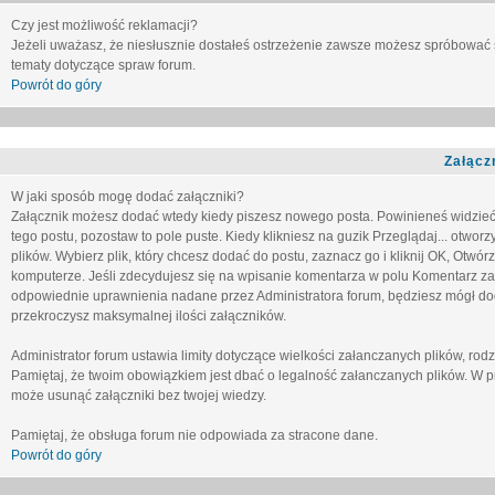
Czy jest możliwość reklamacji?
Jeżeli uważasz, że niesłusznie dostałeś ostrzeżenie zawsze możesz spróbować 
tematy dotyczące spraw forum.
Powrót do góry
Załącz
W jaki sposób mogę dodać załączniki?
Załącznik możesz dodać wtedy kiedy piszesz nowego posta. Powinieneś widzie
tego postu, pozostaw to pole puste. Kiedy klikniesz na guzik
Przeglądaj...
otworzy
plików. Wybierz plik, który chcesz dodać do postu, zaznacz go i kliknij OK, Otwór
komputerze. Jeśli zdecydujesz się na wpisanie komentarza w polu
Komentarz za
odpowiednie uprawnienia nadane przez Administratora forum, będziesz mógł do
przekroczysz maksymalnej ilości załączników.
Administrator forum ustawia limity dotyczące wielkości załanczanych plików, ro
Pamiętaj, że twoim obowiązkiem jest dbać o legalność załanczanych plików. W p
może usunąć załączniki bez twojej wiedzy.
Pamiętaj, że obsługa forum nie odpowiada za stracone dane.
Powrót do góry