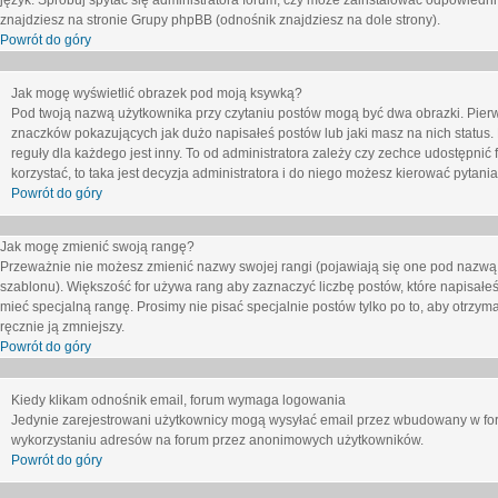
język. Spróbuj spytać się administratora forum, czy może zainstalować odpowiedni j
znajdziesz na stronie Grupy phpBB (odnośnik znajdziesz na dole strony).
Powrót do góry
Jak mogę wyświetlić obrazek pod moją ksywką?
Pod twoją nazwą użytkownika przy czytaniu postów mogą być dwa obrazki. Pierw
znaczków pokazujących jak dużo napisałeś postów lub jaki masz na nich status
reguły dla każdego jest inny. To od administratora zależy czy zechce udostępnić f
korzystać, to taka jest decyzja administratora i do niego możesz kierować pytani
Powrót do góry
Jak mogę zmienić swoją rangę?
Przeważnie nie możesz zmienić nazwy swojej rangi (pojawiają się one pod nazwą u
szablonu). Większość for używa rang aby zaznaczyć liczbę postów, które napisałeś
mieć specjalną rangę. Prosimy nie pisać specjalnie postów tylko po to, aby otrzy
ręcznie ją zmniejszy.
Powrót do góry
Kiedy klikam odnośnik email, forum wymaga logowania
Jedynie zarejestrowani użytkownicy mogą wysyłać email przez wbudowany w foru
wykorzystaniu adresów na forum przez anonimowych użytkowników.
Powrót do góry