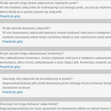
W jaki sposób mogę dodać załącznik po napisaniu postu?
W celu dodania załącznika do instniejącego już twojego postu, zacznij go edytow
kliknij
Wyślij
by w poście pojawił się załącznik.
Powrót do góry
W jaki sposób skasować załącznik?
W celu skasowania załącznika będziesz musiał edytować swój post a następnie 
zostanie skasowany wtedy kiedy naciśniesz
Wyślij
w celu zakońcenia edycji post
Powrót do góry
W jaki sposób mogę zaktualizować komentarz?
Aby zaktualizować komentarz, musisz edytować swój post a następnie zaktualzowa
komentarza, który chcesz zaktualizować w polu
Załącz plik
. Komentarz zostanie z
Powrót do góry
Dlaczego mój załącznik nie jest widoczny w poście?
Najprawdopodobniej plik został skasowany przez obsługę forum ponieważ łamał o
dozwolone na forum.
Powrót do góry
Dlaczego nie mogę dodawać załączników?
Najprawdopodobniej nie masz uprawnień do dodawania plików na danym forum lub 