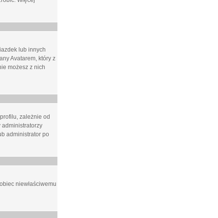
zrobić. Więcej
iazdek lub innych
ny Avatarem, który z
 nie możesz z nich
rofilu, zależnie od
 administratorzy
b administrator po
apobiec niewłaściwemu