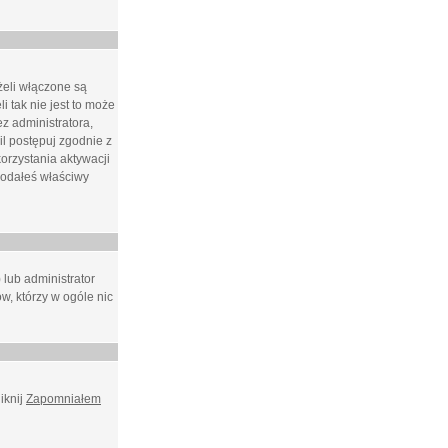
żeli włączone są
i tak nie jest to może
z administratora,
l postępuj zgodnie z
orzystania aktywacji
podałeś właściwy
 lub administrator
w, którzy w ogóle nic
iknij
Zapomniałem