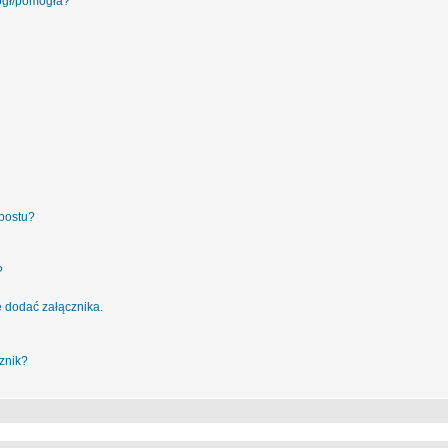
ógł/pomogła?
postu?
?
 dodać załącznika.
znik?