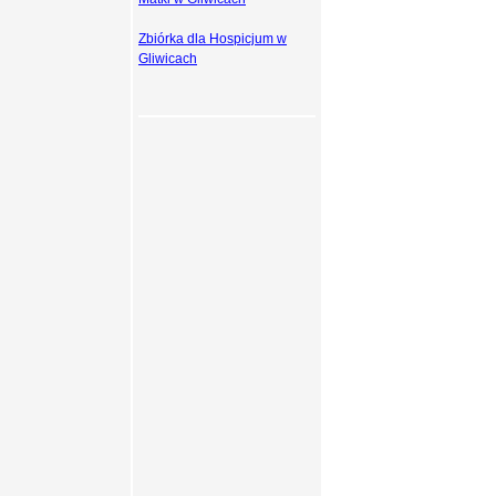
Zbiórka dla Hospicjum w
Gliwicach