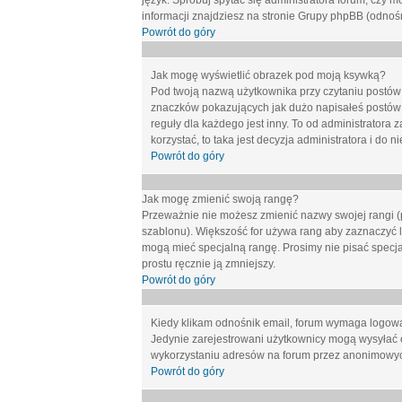
język. Spróbuj spytać się administratora forum, czy m
informacji znajdziesz na stronie Grupy phpBB (odnośn
Powrót do góry
Jak mogę wyświetlić obrazek pod moją ksywką?
Pod twoją nazwą użytkownika przy czytaniu postów 
znaczków pokazujących jak dużo napisałeś postów 
reguły dla każdego jest inny. To od administratora 
korzystać, to taka jest decyzja administratora i do
Powrót do góry
Jak mogę zmienić swoją rangę?
Przeważnie nie możesz zmienić nazwy swojej rangi (p
szablonu). Większość for używa rang aby zaznaczyć li
mogą mieć specjalną rangę. Prosimy nie pisać specja
prostu ręcznie ją zmniejszy.
Powrót do góry
Kiedy klikam odnośnik email, forum wymaga logow
Jedynie zarejestrowani użytkownicy mogą wysyłać 
wykorzystaniu adresów na forum przez anonimowy
Powrót do góry