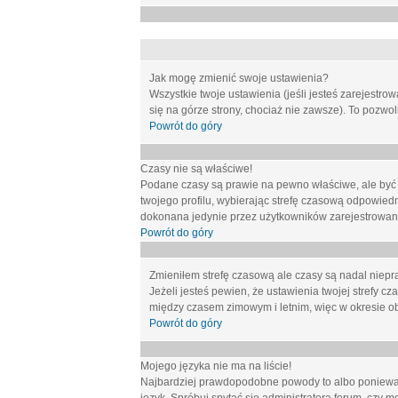
Jak mogę zmienić swoje ustawienia?
Wszystkie twoje ustawienia (jeśli jesteś zarejestr
się na górze strony, chociaż nie zawsze). To pozwol
Powrót do góry
Czasy nie są właściwe!
Podane czasy są prawie na pewno właściwe, ale być mo
twojego profilu, wybierając strefę czasową odpowied
dokonana jedynie przez użytkowników zarejestrowanych
Powrót do góry
Zmieniłem strefę czasową ale czasy są nadal niepr
Jeżeli jesteś pewien, że ustawienia twojej strefy
między czasem zimowym i letnim, więc w okresie o
Powrót do góry
Mojego języka nie ma na liście!
Najbardziej prawdopodobne powody to albo ponieważ 