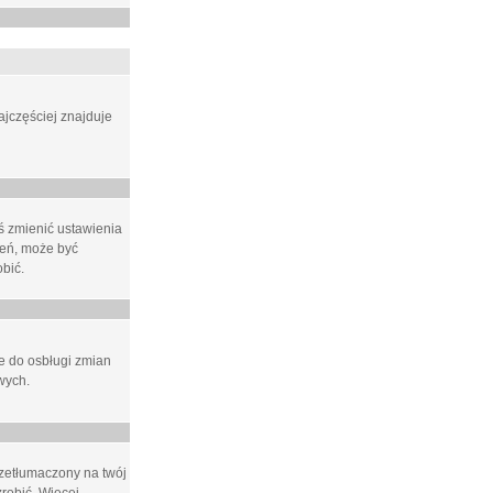
ajczęściej znajduje
eś zmienić ustawienia
ień, może być
bić.
ne do osbługi zmian
wych.
rzetłumaczony na twój