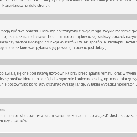
oże zainstalować odpowiedni język, a jeśli tłumaczenie nie istnieje możesz sam je 
ik znajdziesz na dole strony).
mogą być dwa obrazki. Pierwszy jest związany z twoją rangą, zwykle ma formę gw
lub jaki masz na nich status. Pod nim może znajdować się większy obrazek nazywa
zależy czy zechce udostępnić funkcje Avatartów i w jaki sposób je udostępni. Jeżeli
 niego możesz kierować pytania o jej powód (na pewno jest dobry!)
ojawiają się one pod nazwą użytkownika przy przeglądaniu tematu, oraz w twoim p
czbę postów, które napisałeś, i aby wyróżnić konkretne osoby, np. moderatorzy czy
lnie postów tylko po to, aby otrzymać wyższą rangę. W takim wypadku moderator lu
ania
email przez wbudowany w forum system (jeżeli admin go włączył). Jest tak aby z
ch użytkowników.