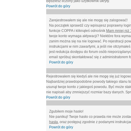
Będziesz liczony jako użytkownik ukryty.
Powrót do góry
Zarejestrowałem się ale nie mogę się zalogować!
Na początek sprawdź czy wpisujesz poprawny login 
funkcje COPPA i kliknąłeś odnośnik
Mam mniej niż 1
twoje konto wymaga aktywacji? Niektóre fora wymag
zanim można się na nie logować. Po rejestracji po
instrukcjami w nim zawartymi, a jeśli nie otrzymał
jest redukcja dostępu do forum osób nieporządanyc
email spróbuj skontaktować się z administratorem f
Powrót do góry
Rejestrowałem się kiedyś ale nie mogę się już logow
Najbardziej prawdopodobne powody takiego stanu to: wp
usunął twoje konto z jakiegoś powodu. Być może stało
nie napisali aby zmniejszyć rozmiar bazy danych. Sp
Powrót do góry
Zgubiłem moje hasło!
Nie panikuj! Twoje hasło co prawda nie może zostać
hasła
, oraz postępuj zgodnie z podanymi instrukcj
Powrót do góry