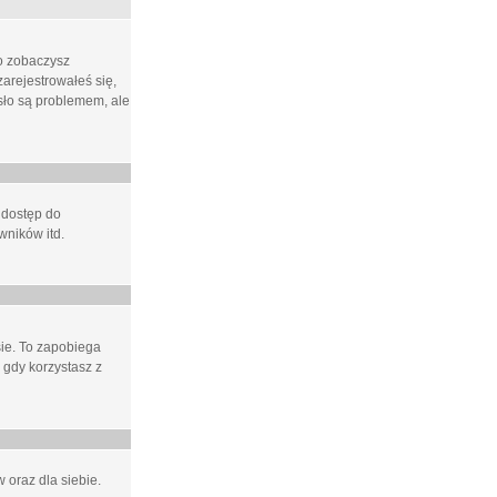
ło zobaczysz
arejestrowałeś się,
asło są problemem, ale
 dostęp do
wników itd.
e. To zapobiega
 gdy korzystasz z
 oraz dla siebie.