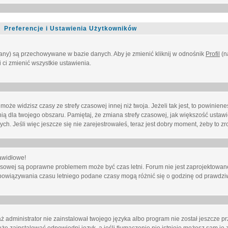
Preferencje i Ustawienia Użytkowników
owany) są przechowywane w bazie danych. Aby je zmienić kliknij w odnośnik
Profil
(n
i ci zmienić wszystkie ustawienia.
że widzisz czasy ze strefy czasowej innej niż twoja. Jeżeli tak jest, to powinien
nią dla twojego obszaru. Pamiętaj, że zmiana strefy czasowej, jak większość ustaw
. Jeśli więc jeszcze się nie zarejestrowałeś, teraz jest dobry moment, żeby to zro
awidłowe!
 czasowej są poprawne problemem może być czas letni. Forum nie jest zaprojektowa
bowiązywania czasu letniego podane czasy mogą różnić się o godzinę od prawdzi
administrator nie zainstalował twojego języka albo program nie został jeszcze p