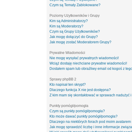
Czym są Tematy Zablokowane?
Poziomy Użytkowników i Grupy
Kim są Administratorzy?
Kim są Moderatorzy?
Czym są Grupy Użytkowników?
Jak mogę dołączyć do Grupy?
Jak mogę zostać Moderatorem Grupy?
Prywatne Wiadomości
Nie mogę wysyłać prywatnych wiadomości!
Wciąż dostaję niechciane prywatne wiadomości!
Dostałem spam lub obraźliwy email od kogoś z tego
Sprawy phpBB 2
Kto napisał ten skrypt?
Dlaczego funkcja X nie jest dostępna?
Z kim mam się skontaktować w sprawach nadużyć i
Punkty pomógł/pomogła
Czym są punkty pomógł/pomogła?
Kto może dawać punkty pomógł/pomogła?
Dlaczego na niektórych forach pod moim avatarem
Jak mogę sprawdzić liczbę i inne informacje związa