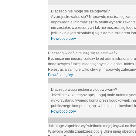
Dlaczego nie mogę się zalogować?
A zarejestrowałeś się? Naprawdę musisz się zarejes
odpowiednią informację)? W takim wypadku skontakt
nie zostałeś wyrzucony a i tak nie możesz się logo
jeśli tak nie jest skontaktuj się z administratorem 
Powrót do góry
Dlaczego w ogóle muszę się rejestrować?
Być może nie musisz, zależy to od administratora for
dodatkowych funkcji niedostępnych dla gości, takich 
Rejestracja zajmuje tylko chwilę i naprawdę zalecamy
Powrót do góry
Dlaczego wciąż jestem wylogowywany?
Jeżeli nie zaznaczysz opcji
Loguj mnie automatycz
wykorzystaniu twojego konta przez kogokolwiek in
publicznego komputera, np. w bibliotece, kawiarni i
Powrót do góry
Jak mogę zapobiec wyświetlaniu mojej ksywki na li
W swoim profilu znajdziesz opcję
Ukryj moją obecnoś