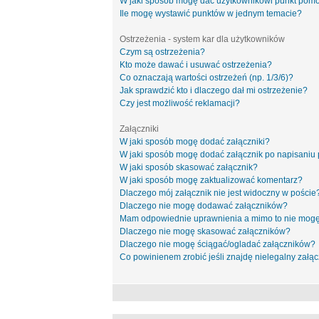
W jaki sposób mogę dać użytkownikowi punkt pom
Ile mogę wystawić punktów w jednym temacie?
Ostrzeżenia - system kar dla użytkowników
Czym są ostrzeżenia?
Kto może dawać i usuwać ostrzeżenia?
Co oznaczają wartości ostrzeżeń (np. 1/3/6)?
Jak sprawdzić kto i dlaczego dał mi ostrzeżenie?
Czy jest możliwość reklamacji?
Załączniki
W jaki sposób mogę dodać załączniki?
W jaki sposób mogę dodać załącznik po napisaniu 
W jaki sposób skasować załącznik?
W jaki sposób mogę zaktualizować komentarz?
Dlaczego mój załącznik nie jest widoczny w poście
Dlaczego nie mogę dodawać załączników?
Mam odpowiednie uprawnienia a mimo to nie mogę
Dlaczego nie mogę skasować załączników?
Dlaczego nie mogę ściągać/ogladać załączników?
Co powinienem zrobić jeśli znajdę nielegalny załąc