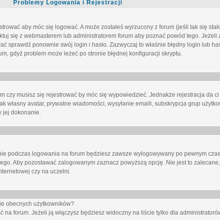
Problemy Logowania i Rejestracji
trować aby móc się logować. A może zostałeś wyrzucony z forum (jeśli tak się sta
uj się z webmasterem lub administratorem forum aby poznać powód tego. Jeżeli z
wać sprawdź ponownie swój login i hasło. Zazwyczaj to właśnie błędny login lub h
forum, gdyż problem może leżeć po stronie błędnej konfiguracji skryptu.
um czy musisz się rejestrować by móc się wypowiedzieć. Jednakże rejestracja da ci
jak własny avatar, prywatne wiadomości, wysyłanie emaili, subskrypcja grup użytko
 jej dokonanie.
nie
podczas logowania na forum będziesz zawsze wylogowywany po pewnym czasi
nego. Aby pozostawać zalogowanym zaznacz powyższą opcję. Nie jest to zalecane,
nternetowej czy na uczelni.
ście obecnych użytkowników?
ć na forum
. Jeżeli ją
włączysz
będziesz widoczny na liście tylko dla administratorów