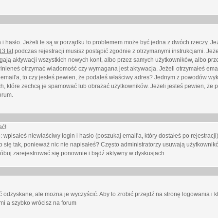
i hasło. Jeżeli te są w porządku to problemem może być jedna z dwóch rzeczy. Je
3 lat
podczas rejestracji musisz postąpić zgodnie z otrzymanymi instrukcjami. Jeżel
ają aktywacji wszystkich nowych kont, albo przez samych użytkowników, albo prze
winieneś otrzymać wiadomość czy wymagana jest aktywacja. Jeżeli otrzymałeś emai
eś email'a, to czy jesteś pewien, że podałeś właściwy adres? Jednym z powodów wyk
h, które zechcą je spamować lub obrażać użytkowników. Jeżeli jesteś pewien, że 
orum.
ać!
isałeś niewłaściwy login i hasło (poszukaj email'a, który dostałeś po rejestracji)
 się tak, ponieważ nic nie napisałeś? Często administratorzy usuwają użytkownikó
róbuj zarejestrować się ponownie i bądź aktywny w dyskusjach.
 odzyskane, ale można je wyczyścić. Aby to zrobić przejdź na stronę logowania i kl
ami a szybko wrócisz na forum