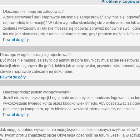
Problemy Logowani
Dlaczego nie mogę się zalogować?
A zarejestrowałeś się? Naprawdę musisz się zarejestrować aby móc się logować. 
odpowiednią informację)? W takim wypadku skontaktuj się z webmasterem lub adm
zostałeś wyrzucony a i tak nie możesz się logować sprawdź ponownie swój login i
tak nie jest skontaktuj się z administratorem forum, gdyż problem może leżeć po s
Powrót do góry
Dlaczego w ogóle muszę się rejestrować?
Być może nie musisz, zależy to od administratora forum czy musisz się rejestrowa
funkcji niedostępnych dla gości, takich jak własny avatar, prywatne wiadomości, wy
chwilę i naprawdę zalecamy jej dokonanie.
Powrót do góry
Dlaczego wciąż jestem wylogowywany?
Jeżeli nie zaznaczysz opcji
Loguj mnie automatycznie
podczas logowania na fo
wykorzystaniu twojego konta przez kogokolwiek innego. Aby pozostawać zalogow
publicznego komputera, np. w bibliotece, kawiarni internetowej czy na uczelni.
Powrót do góry
Jak mogę zapobiec wyświetlaniu mojej ksywki na liście obecnych użytkowników?
W swoim profilu znajdziesz opcję
Ukryj moją obecność na forum
. Jeżeli ją
włączys