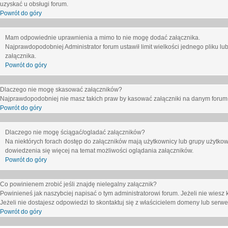
uzyskać u obsługi forum.
Powrót do góry
Mam odpowiednie uprawnienia a mimo to nie mogę dodać załącznika.
Najprawdopodobniej Administrator forum ustawił limit wielkości jednego pliku lu
załącznika.
Powrót do góry
Dlaczego nie mogę skasować załączników?
Najprawdopodobniej nie masz takich praw by kasować załączniki na danym forum. J
Powrót do góry
Dlaczego nie mogę ściągać/ogladać załączników?
Na niektórych forach dostęp do załączników mają użytkownicy lub grupy użytkow
dowiedzenia się więcej na temat możliwości oglądania załączników.
Powrót do góry
Co powinienem zrobić jeśli znajdę nielegalny załącznik?
Powinieneś jak naszybciej napisać o tym administratorowi forum. Jeżeli nie wiesz k
Jeżeli nie dostajesz odpowiedzi to skontaktuj się z właścicielem domeny lub serwe
Powrót do góry