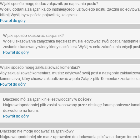
W jaki sposób mogę dodać załącznik po napisaniu postu?
W celu dodania załącznika do instniejącego już twojego postu, zacznij go edytow
kliknij
Wyślij
by w poście pojawił się załącznik.
Powrót do góry
W jaki sposób skasować załącznik?
W celu skasowania załącznika będziesz musiał edytować swój post a następnie 
zostanie skasowany wtedy kiedy naciśniesz
Wyślij
w celu zakońcenia edycji post
Powrót do góry
W jaki sposób mogę zaktualizować komentarz?
Aby zaktualizować komentarz, musisz edytować swój post a następnie zaktualzowa
komentarza, który chcesz zaktualizować w polu
Załącz plik
. Komentarz zostanie z
Powrót do góry
Dlaczego mój załącznik nie jest widoczny w poście?
Najprawdopodobniej plik został skasowany przez obsługę forum ponieważ łamał o
dozwolone na forum.
Powrót do góry
Dlaczego nie mogę dodawać załączników?
Najprawdopodobniej nie masz uprawnień do dodawania plików na danym forum lub 