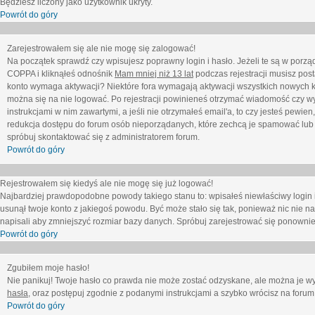
Będziesz liczony jako użytkownik ukryty.
Powrót do góry
Zarejestrowałem się ale nie mogę się zalogować!
Na początek sprawdź czy wpisujesz poprawny login i hasło. Jeżeli te są w porz
COPPA i kliknąłeś odnośnik
Mam mniej niż 13 lat
podczas rejestracji musisz post
konto wymaga aktywacji? Niektóre fora wymagają aktywacji wszystkich nowych k
można się na nie logować. Po rejestracji powinieneś otrzymać wiadomość czy wy
instrukcjami w nim zawartymi, a jeśli nie otrzymałeś email'a, to czy jesteś pew
redukcja dostępu do forum osób nieporządanych, które zechcą je spamować lub 
spróbuj skontaktować się z administratorem forum.
Powrót do góry
Rejestrowałem się kiedyś ale nie mogę się już logować!
Najbardziej prawdopodobne powody takiego stanu to: wpisałeś niewłaściwy login i ha
usunął twoje konto z jakiegoś powodu. Być może stało się tak, ponieważ nic nie n
napisali aby zmniejszyć rozmiar bazy danych. Spróbuj zarejestrować się ponownie
Powrót do góry
Zgubiłem moje hasło!
Nie panikuj! Twoje hasło co prawda nie może zostać odzyskane, ale można je wycz
hasła
, oraz postępuj zgodnie z podanymi instrukcjami a szybko wrócisz na forum
Powrót do góry