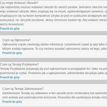
Czy mogę dodawać Obrazki?
Jak najbardziej możesz wstawiać obrazki do swoich postów. Jednakże obecnie nie
więc wstawiać obrazki, które znajdują się na innym, ogólnodostępnym serwerze, n
znajdujących się na twoim komputerze (chyba że jest on publicznie dostępnym 
autoryzacji, np. skrzynki pocztowe, strony chronione hasłem itp. Aby wstawić obr
jest to dozwolone).
Powrót do góry
Czym są Ogłoszenia?
Ogłoszenia często zawierają istotne informacje i powinieneś czytać je gdy tylko 
którym zostały napisane. To czy możesz wysyłać ogłoszenia zależy od tego, jak
Powrót do góry
Czym są Tematy Przyklejone?
Tematy Przyklejone pojawiają się pod ogłoszeniami w przeglądzie for i tylko na pi
powinieneś je czytać. Podobnie jak z ogłoszeniami, administrator decyduje jakie
Powrót do góry
Czym są Tematy Zablokowane?
Zablokowane Tematy są ustawiane w ten sposób przez moderatora lub administr
nich ankieta jest automatycznie kończona. Powodów dla zamknięcia tematu moż
Powrót do góry