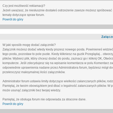
Czy jest możliwość reklamacji?
Jeżeli uważasz, że niesłusznie dostałeś ostrzeżenie zawsze możesz spróbować 
tematy dotyczące spraw forum.
Powrót do góry
Załącz
W jaki sposób mogę dodać załączniki?
Załącznik możesz dodać wtedy kiedy piszesz nowego posta. Powinieneś widzie
tego postu, pozostaw to pole puste. Kiedy klikniesz na guzik
Przeglądaj...
otworzy
plików. Wybierz plik, który chcesz dodać do postu, zaznacz go i kliknij OK, Otwór
komputerze. Jeśli zdecydujesz się na wpisanie komentarza w polu
Komentarz za
odpowiednie uprawnienia nadane przez Administratora forum, będziesz mógł do
przekroczysz maksymalnej ilości załączników.
Administrator forum ustawia limity dotyczące wielkości załanczanych plików, ro
Pamiętaj, że twoim obowiązkiem jest dbać o legalność załanczanych plików. W p
może usunąć załączniki bez twojej wiedzy.
Pamiętaj, że obsługa forum nie odpowiada za stracone dane.
Powrót do góry