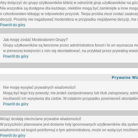
Aby dołączyć do grupy użytkowników kliknij w odnośnik grup użytkowników na górz
Nie wszystkie są dostępne dla każdego, niektóre mogą być zamknięte a inne mogą
o członkowstwo klikając w odpowiedni przycisk. Twoja prośba musi zostać zaakc
decyzji. Prosimy nie nagabywać moderatora w przypadku negatywnej decyzji, ma
Powrót do góry
Jak mogę zostać Moderatorem Grupy?
Grupy użytkowników są tworzone przez administratora forum i to on wyznacza m
w pierwszej kolejności z nim się skontaktować, na przykład przez prywatną wia
Powrót do góry
Prywatne Wi
Nie mogę wysyłać prywatnych wiadomości!
Mogą być tego trzy powody; nie jesteś zarejestrowany lub i/lub zalogowany, adm
możliwość ich wysyłania dla ciebie. W ostatnim przypadku powinieneś skontaktow
Powrót do góry
Wciąż dostaję niechciane prywatne wiadomości!
W przyszłości planowane jest dodanie listy ignorowanych użytkowników dla syste
wiadomości od kogoś poinformuj o tym administratora, może on wyłączyć możliwo
Powrót do góry