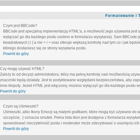
Formatowanie i 
Czym jest BBCode?
BBCode jest specjalną implementacją HTML'a, a możliwość jego używania jest 
wyłączać go dla każdego postu osobno w formularzu wysyłania). Sam BBCode je
kwadratowych [ i ] a nie < i > oraz oferuje większą kontrolę nad tym co i jak bę
którego dostaniesz się ze strony wysyłania postu.
Powrót do góry
Czy mogę używać HTML?
Zależy to od decyzji administratora, który ma pełną kontrolę nad możliwością uż
znaczniki będą działały. Jest to podyktowane względami
bezpieczeństwa
, aby zap
inne kłopoty. Jeżeli HTML jest włączony, możesz wyłączyć go dla każdego postu w
Powrót do góry
Czym są Uśmieszki?
Uśmieszki, albo Ikony Emocji są małymi grafikami, które mogą być używane do wy
szczęście, :( oznacza smutek. Pełna lista ikon jest dostępna z formularza wysy
spowodować nieczytelność postu i moderator może zdecydować o usunięciu ich 
Powrót do góry