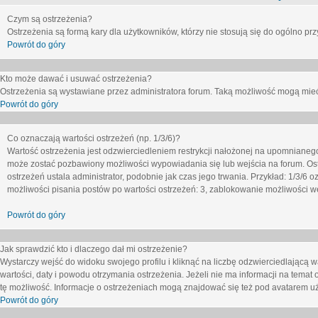
Czym są ostrzeżenia?
Ostrzeżenia są formą kary dla użytkowników, którzy nie stosują się do ogólno pr
Powrót do góry
Kto może dawać i usuwać ostrzeżenia?
Ostrzeżenia są wystawiane przez administratora forum. Taką możliwość mogą mieć
Powrót do góry
Co oznaczają wartości ostrzeżeń (np. 1/3/6)?
Wartość ostrzeżenia jest odzwierciedleniem restrykcji nałożonej na upomnianeg
może zostać pozbawiony możliwości wypowiadania się lub wejścia na forum. Ost
ostrzeżeń ustala administrator, podobnie jak czas jego trwania. Przykład: 1/3/6
możliwości pisania postów po wartości ostrzeżeń: 3, zablokowanie możliwości we
Powrót do góry
Jak sprawdzić kto i dlaczego dał mi ostrzeżenie?
Wystarczy wejść do widoku swojego profilu i kliknąć na liczbę odzwierciedlającą w
wartości, daty i powodu otrzymania ostrzeżenia. Jeżeli nie ma informacji na temat 
tę możliwość. Informacje o ostrzeżeniach mogą znajdować się też pod avatarem uż
Powrót do góry