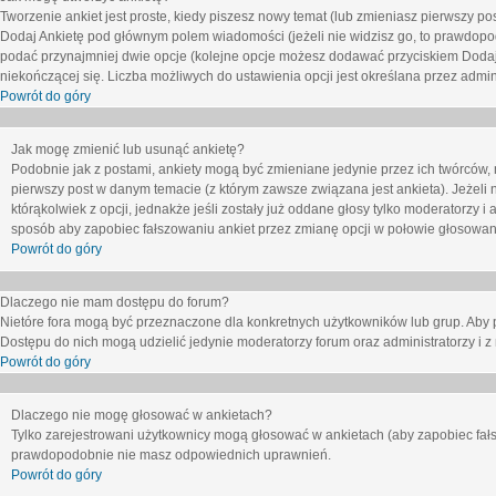
Tworzenie ankiet jest proste, kiedy piszesz nowy temat (lub zmieniasz pierwszy p
Dodaj Ankietę
pod głównym polem wiadomości (jeżeli nie widzisz go, to prawdopodo
podać przynajmniej dwie opcje (kolejne opcje możesz dodawać przyciskiem
Dodaj
niekończącej się. Liczba możliwych do ustawienia opcji jest określana przez admini
Powrót do góry
Jak mogę zmienić lub usunąć ankietę?
Podobnie jak z postami, ankiety mogą być zmieniane jedynie przez ich twórców,
pierwszy post w danym temacie (z którym zawsze związana jest ankieta). Jeżeli 
którąkolwiek z opcji, jednakże jeśli zostały już oddane głosy tylko moderatorzy i
sposób aby zapobiec fałszowaniu ankiet przez zmianę opcji w połowie głosowan
Powrót do góry
Dlaczego nie mam dostępu do forum?
Nietóre fora mogą być przeznaczone dla konkretnych użytkowników lub grup. Aby pr
Dostępu do nich mogą udzielić jedynie moderatorzy forum oraz administratorzy i z
Powrót do góry
Dlaczego nie mogę głosować w ankietach?
Tylko zarejestrowani użytkownicy mogą głosować w ankietach (aby zapobiec fałs
prawdopodobnie nie masz odpowiednich uprawnień.
Powrót do góry