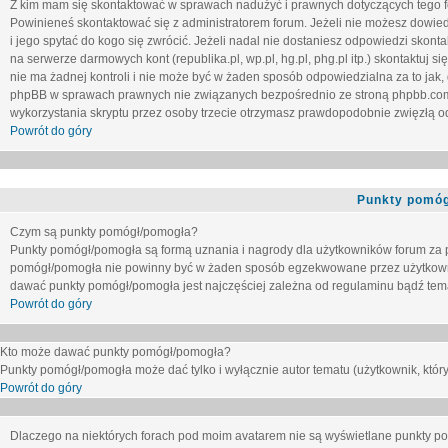
Z kim mam się skontaktować w sprawach nadużyć i prawnych dotyczących tego 
Powinieneś skontaktować się z administratorem forum. Jeżeli nie możesz dowiedz
i jego spytać do kogo się zwrócić. Jeżeli nadal nie dostaniesz odpowiedzi skontak
na serwerze darmowych kont (republika.pl, wp.pl, hg.pl, phg.pl itp.) skontaktuj
nie ma żadnej kontroli i nie może być w żaden sposób odpowiedzialna za to jak,
phpBB w sprawach prawnych nie związanych bezpośrednio ze stroną phpbb.co
wykorzystania skryptu przez osoby trzecie otrzymasz prawdopodobnie zwięzłą od
Powrót do góry
Punkty pomóg
Czym są punkty pomógł/pomogła?
Punkty pomógł/pomogła są formą uznania i nagrody dla użytkowników forum za
pomógł/pomogła nie powinny być w żaden sposób egzekwowane przez użytkown
dawać punkty pomógł/pomogła jest najczęściej zależna od regulaminu bądź tema
Powrót do góry
Kto może dawać punkty pomógł/pomogła?
Punkty pomógł/pomogła może dać tylko i wyłącznie autor tematu (użytkownik, który
Powrót do góry
Dlaczego na niektórych forach pod moim avatarem nie są wyświetlane punkty 