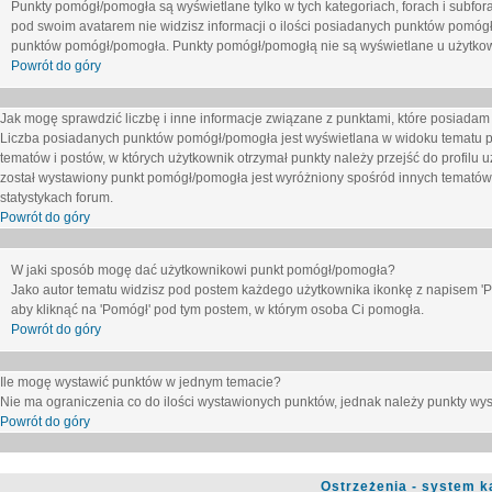
Punkty pomógł/pomogła są wyświetlane tylko w tych kategoriach, forach i subfor
pod swoim avatarem nie widzisz informacji o ilości posiadanych punktów pomógł
punktów pomógł/pomogła. Punkty pomógł/pomogłą nie są wyświetlane u użytkown
Powrót do góry
Jak mogę sprawdzić liczbę i inne informacje związane z punktami, które posiadam j
Liczba posiadanych punktów pomógł/pomogła jest wyświetlana w widoku tematu p
tematów i postów, w których użytkownik otrzymał punkty należy przejść do profilu u
został wystawiony punkt pomógł/pomogła jest wyróżniony spośród innych tematów 
statystykach forum.
Powrót do góry
W jaki sposób mogę dać użytkownikowi punkt pomógł/pomogła?
Jako autor tematu widzisz pod postem każdego użytkownika ikonkę z napisem 'Pom
aby kliknąć na 'Pomógł' pod tym postem, w którym osoba Ci pomogła.
Powrót do góry
Ile mogę wystawić punktów w jednym temacie?
Nie ma ograniczenia co do ilości wystawionych punktów, jednak należy punkty wyst
Powrót do góry
Ostrzeżenia - system k