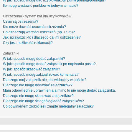
W jaki sposób mogę dać użytkownikowi punkt pomógł/pomogła?
Ile mogę wystawić punktów w jednym temacie?
Ostrzeżenia - system kar dla użytkowników
Czym są ostrzeżenia?
Kto może dawać i usuwać ostrzeżenia?
Co oznaczają wartości ostrzeżeń (np. 1/3/6)?
Jak sprawdzić kto i dlaczego dał mi ostrzeżenie?
Czy jest możliwość reklamacji?
Załączniki
W jaki sposób mogę dodać załączniki?
W jaki sposób mogę dodać załącznik po napisaniu postu?
W jaki sposób skasować załącznik?
W jaki sposób mogę zaktualizować komentarz?
Dlaczego mój załącznik nie jest widoczny w poście?
Dlaczego nie mogę dodawać załączników?
Mam odpowiednie uprawnienia a mimo to nie mogę dodać załącznika.
Dlaczego nie mogę skasować załączników?
Dlaczego nie mogę ściągać/ogladać załączników?
Co powinienem zrobić jeśli znajdę nielegalny załącznik?