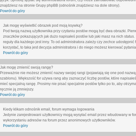
język. Spróbuj spytać się administratora forum, czy może zainstalować odpowiedni j
znajdziesz na stronie Grupy phpBB (odnośnik znajdziesz na dole strony).
Powrót do góry
Jak mogę wyświetlić obrazek pod moją ksywką?
Pod twoją nazwą użytkownika przy czytaniu postów mogą być dwa obrazki. Pierw
znaczków pokazujących jak dużo napisałeś postów lub jaki masz na nich status
reguły dla każdego jest inny. To od administratora zależy czy zechce udostępnić f
korzystać, to taka jest decyzja administratora i do niego możesz kierować pytani
Powrót do góry
Jak mogę zmienić swoją rangę?
Przeważnie nie możesz zmienić nazwy swojej rangi (pojawiają się one pod nazwą u
szablonu). Większość for używa rang aby zaznaczyć liczbę postów, które napisałeś
mieć specjalną rangę. Prosimy nie pisać specjalnie postów tylko po to, aby otrzy
ręcznie ją zmniejszy.
Powrót do góry
Kiedy klikam odnośnik email, forum wymaga logowania
Jedynie zarejestrowani użytkownicy mogą wysyłać email przez wbudowany w foru
wykorzystaniu adresów na forum przez anonimowych użytkowników.
Powrót do góry