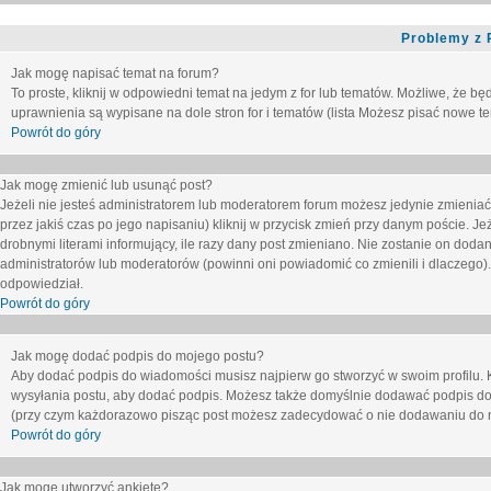
Problemy z 
Jak mogę napisać temat na forum?
To proste, kliknij w odpowiedni temat na jedym z for lub tematów. Możliwe, że b
uprawnienia są wypisane na dole stron for i tematów (lista
Możesz pisać nowe tem
Powrót do góry
Jak mogę zmienić lub usunąć post?
Jeżeli nie jesteś administratorem lub moderatorem forum możesz jedynie zmieniać
przez jakiś czas po jego napisaniu) kliknij w przycisk
zmień
przy danym poście. Jeże
drobnymi literami informujący, ile razy dany post zmieniano. Nie zostanie on dodany
administratorów lub moderatorów (powinni oni powiadomić co zmienili i dlaczego). 
odpowiedział.
Powrót do góry
Jak mogę dodać podpis do mojego postu?
Aby dodać podpis do wiadomości musisz najpierw go stworzyć w swoim profilu. 
wysyłania postu, aby dodać podpis. Możesz także domyślnie dodawać podpis do
(przy czym każdorazowo pisząc post możesz zadecydować o nie dodawaniu do n
Powrót do góry
Jak mogę utworzyć ankietę?