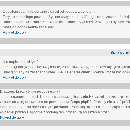
Dostałem spam lub obraźliwy email od kogoś z tego forum!
Przykro nam z tego powodu. System wysyłania email'i tego forum zawiera funkcje u
administratorowi forum pełną kopię listu, który otrzymałeś. Ważne jest by zawie
może on odpowiednio zadziałać.
Powrót do góry
Sprawy p
Kto napisał ten skrypt?
Ten program (w podstawowej formie) został stworzony, opublikowany i jest włas
udostępniany na zasadach licencji GNU General Public Licence i może być dow
Powrót do góry
Dlaczego funkcja X nie jest dostępna?
To oprogramowanie jest dziełem i własnością Grupy phpBB. Jeżeli sądzisz, że ja
zobacz co w tej sprawie ma do powiedzenia Grupa phpBB. Prosimy nie pisać próś
SourceForge do zarządzania tymi prośbami. Poszukaj na forum opinii Grupy phpBB n
wypadku postępuj zgodnie z podaną tam procedurą zgłaszania prośb.
Powrót do góry