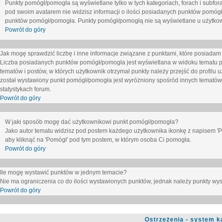
Punkty pomógł/pomogła są wyświetlane tylko w tych kategoriach, forach i subfor
pod swoim avatarem nie widzisz informacji o ilości posiadanych punktów pomógł
punktów pomógł/pomogła. Punkty pomógł/pomogłą nie są wyświetlane u użytkown
Powrót do góry
Jak mogę sprawdzić liczbę i inne informacje związane z punktami, które posiadam j
Liczba posiadanych punktów pomógł/pomogła jest wyświetlana w widoku tematu p
tematów i postów, w których użytkownik otrzymał punkty należy przejść do profilu u
został wystawiony punkt pomógł/pomogła jest wyróżniony spośród innych tematów 
statystykach forum.
Powrót do góry
W jaki sposób mogę dać użytkownikowi punkt pomógł/pomogła?
Jako autor tematu widzisz pod postem każdego użytkownika ikonkę z napisem 'Pom
aby kliknąć na 'Pomógł' pod tym postem, w którym osoba Ci pomogła.
Powrót do góry
Ile mogę wystawić punktów w jednym temacie?
Nie ma ograniczenia co do ilości wystawionych punktów, jednak należy punkty wyst
Powrót do góry
Ostrzeżenia - system k