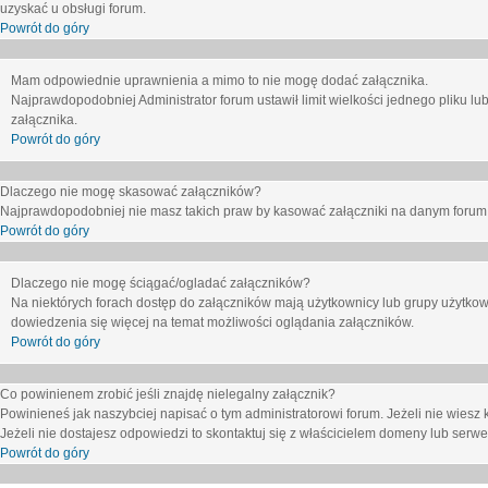
uzyskać u obsługi forum.
Powrót do góry
Mam odpowiednie uprawnienia a mimo to nie mogę dodać załącznika.
Najprawdopodobniej Administrator forum ustawił limit wielkości jednego pliku lu
załącznika.
Powrót do góry
Dlaczego nie mogę skasować załączników?
Najprawdopodobniej nie masz takich praw by kasować załączniki na danym forum. J
Powrót do góry
Dlaczego nie mogę ściągać/ogladać załączników?
Na niektórych forach dostęp do załączników mają użytkownicy lub grupy użytkow
dowiedzenia się więcej na temat możliwości oglądania załączników.
Powrót do góry
Co powinienem zrobić jeśli znajdę nielegalny załącznik?
Powinieneś jak naszybciej napisać o tym administratorowi forum. Jeżeli nie wiesz k
Jeżeli nie dostajesz odpowiedzi to skontaktuj się z właścicielem domeny lub serwe
Powrót do góry