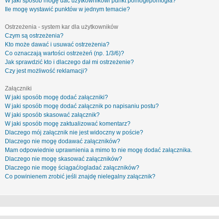
W jaki sposób mogę dać użytkownikowi punkt pomógł/pomogła?
Ile mogę wystawić punktów w jednym temacie?
Ostrzeżenia - system kar dla użytkowników
Czym są ostrzeżenia?
Kto może dawać i usuwać ostrzeżenia?
Co oznaczają wartości ostrzeżeń (np. 1/3/6)?
Jak sprawdzić kto i dlaczego dał mi ostrzeżenie?
Czy jest możliwość reklamacji?
Załączniki
W jaki sposób mogę dodać załączniki?
W jaki sposób mogę dodać załącznik po napisaniu postu?
W jaki sposób skasować załącznik?
W jaki sposób mogę zaktualizować komentarz?
Dlaczego mój załącznik nie jest widoczny w poście?
Dlaczego nie mogę dodawać załączników?
Mam odpowiednie uprawnienia a mimo to nie mogę dodać załącznika.
Dlaczego nie mogę skasować załączników?
Dlaczego nie mogę ściągać/ogladać załączników?
Co powinienem zrobić jeśli znajdę nielegalny załącznik?