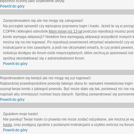
Będziesz liczony jako użytkownik ukryty.
Powrót do góry
Zarejestrowałem się ale nie mogę się zalogować!
Na początek sprawdź czy wpisujesz poprawny login i hasło. Jeżeli te są w porz
COPPA i kliknąłeś odnośnik
Mam mniej niż 13 lat
podczas rejestracji musisz post
konto wymaga aktywacji? Niektóre fora wymagają aktywacji wszystkich nowych k
można się na nie logować. Po rejestracji powinieneś otrzymać wiadomość czy wy
instrukcjami w nim zawartymi, a jeśli nie otrzymałeś email'a, to czy jesteś pew
redukcja dostępu do forum osób nieporządanych, które zechcą je spamować lub 
spróbuj skontaktować się z administratorem forum.
Powrót do góry
Rejestrowałem się kiedyś ale nie mogę się już logować!
Najbardziej prawdopodobne powody takiego stanu to: wpisałeś niewłaściwy login i ha
usunął twoje konto z jakiegoś powodu. Być może stało się tak, ponieważ nic nie n
napisali aby zmniejszyć rozmiar bazy danych. Spróbuj zarejestrować się ponownie
Powrót do góry
Zgubiłem moje hasło!
Nie panikuj! Twoje hasło co prawda nie może zostać odzyskane, ale można je wycz
hasła
, oraz postępuj zgodnie z podanymi instrukcjami a szybko wrócisz na forum
Powrót do góry