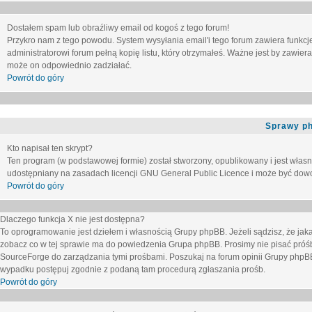
Dostałem spam lub obraźliwy email od kogoś z tego forum!
Przykro nam z tego powodu. System wysyłania email'i tego forum zawiera funkcje u
administratorowi forum pełną kopię listu, który otrzymałeś. Ważne jest by zawie
może on odpowiednio zadziałać.
Powrót do góry
Sprawy p
Kto napisał ten skrypt?
Ten program (w podstawowej formie) został stworzony, opublikowany i jest włas
udostępniany na zasadach licencji GNU General Public Licence i może być dow
Powrót do góry
Dlaczego funkcja X nie jest dostępna?
To oprogramowanie jest dziełem i własnością Grupy phpBB. Jeżeli sądzisz, że ja
zobacz co w tej sprawie ma do powiedzenia Grupa phpBB. Prosimy nie pisać próś
SourceForge do zarządzania tymi prośbami. Poszukaj na forum opinii Grupy phpBB n
wypadku postępuj zgodnie z podaną tam procedurą zgłaszania prośb.
Powrót do góry