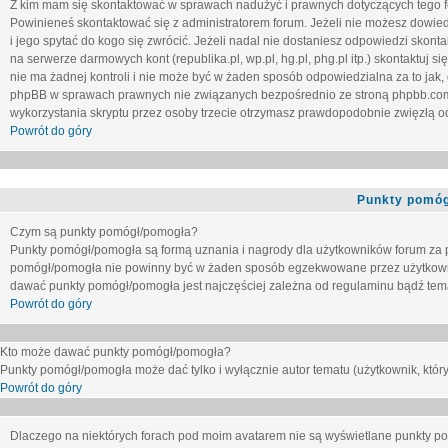
Z kim mam się skontaktować w sprawach nadużyć i prawnych dotyczących tego 
Powinieneś skontaktować się z administratorem forum. Jeżeli nie możesz dowiedz
i jego spytać do kogo się zwrócić. Jeżeli nadal nie dostaniesz odpowiedzi skontak
na serwerze darmowych kont (republika.pl, wp.pl, hg.pl, phg.pl itp.) skontaktuj
nie ma żadnej kontroli i nie może być w żaden sposób odpowiedzialna za to jak,
phpBB w sprawach prawnych nie związanych bezpośrednio ze stroną phpbb.co
wykorzystania skryptu przez osoby trzecie otrzymasz prawdopodobnie zwięzłą od
Powrót do góry
Punkty pomóg
Czym są punkty pomógł/pomogła?
Punkty pomógł/pomogła są formą uznania i nagrody dla użytkowników forum za
pomógł/pomogła nie powinny być w żaden sposób egzekwowane przez użytkown
dawać punkty pomógł/pomogła jest najczęściej zależna od regulaminu bądź tema
Powrót do góry
Kto może dawać punkty pomógł/pomogła?
Punkty pomógł/pomogła może dać tylko i wyłącznie autor tematu (użytkownik, który
Powrót do góry
Dlaczego na niektórych forach pod moim avatarem nie są wyświetlane punkty 