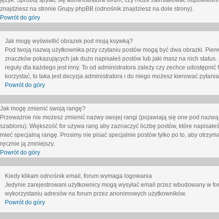
język. Spróbuj spytać się administratora forum, czy może zainstalować odpowiedni j
znajdziesz na stronie Grupy phpBB (odnośnik znajdziesz na dole strony).
Powrót do góry
Jak mogę wyświetlić obrazek pod moją ksywką?
Pod twoją nazwą użytkownika przy czytaniu postów mogą być dwa obrazki. Pierw
znaczków pokazujących jak dużo napisałeś postów lub jaki masz na nich status
reguły dla każdego jest inny. To od administratora zależy czy zechce udostępnić f
korzystać, to taka jest decyzja administratora i do niego możesz kierować pytani
Powrót do góry
Jak mogę zmienić swoją rangę?
Przeważnie nie możesz zmienić nazwy swojej rangi (pojawiają się one pod nazwą u
szablonu). Większość for używa rang aby zaznaczyć liczbę postów, które napisałeś
mieć specjalną rangę. Prosimy nie pisać specjalnie postów tylko po to, aby otrzy
ręcznie ją zmniejszy.
Powrót do góry
Kiedy klikam odnośnik email, forum wymaga logowania
Jedynie zarejestrowani użytkownicy mogą wysyłać email przez wbudowany w foru
wykorzystaniu adresów na forum przez anonimowych użytkowników.
Powrót do góry