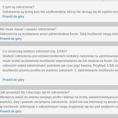
Czym są ostrzeżenia?
Ostrzeżenia są formą kary dla użytkowników, którzy nie stosują się do ogólno pr
Powrót do góry
Kto może dawać i usuwać ostrzeżenia?
Ostrzeżenia są wystawiane przez administratora forum. Taką możliwość mogą mieć
Powrót do góry
Co oznaczają wartości ostrzeżeń (np. 1/3/6)?
Wartość ostrzeżenia jest odzwierciedleniem restrykcji nałożonej na upomnianeg
może zostać pozbawiony możliwości wypowiadania się lub wejścia na forum. Ost
ostrzeżeń ustala administrator, podobnie jak czas jego trwania. Przykład: 1/3/6
możliwości pisania postów po wartości ostrzeżeń: 3, zablokowanie możliwości we
Powrót do góry
Jak sprawdzić kto i dlaczego dał mi ostrzeżenie?
Wystarczy wejść do widoku swojego profilu i kliknąć na liczbę odzwierciedlającą w
wartości, daty i powodu otrzymania ostrzeżenia. Jeżeli nie ma informacji na temat 
tę możliwość. Informacje o ostrzeżeniach mogą znajdować się też pod avatarem uż
Powrót do góry