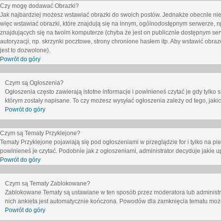
Czy mogę dodawać Obrazki?
Jak najbardziej możesz wstawiać obrazki do swoich postów. Jednakże obecnie nie
więc wstawiać obrazki, które znajdują się na innym, ogólnodostępnym serwerze, n
znajdujących się na twoim komputerze (chyba że jest on publicznie dostępnym 
autoryzacji, np. skrzynki pocztowe, strony chronione hasłem itp. Aby wstawić obr
jest to dozwolone).
Powrót do góry
Czym są Ogłoszenia?
Ogłoszenia często zawierają istotne informacje i powinieneś czytać je gdy tylko 
którym zostały napisane. To czy możesz wysyłać ogłoszenia zależy od tego, jak
Powrót do góry
Czym są Tematy Przyklejone?
Tematy Przyklejone pojawiają się pod ogłoszeniami w przeglądzie for i tylko na pi
powinieneś je czytać. Podobnie jak z ogłoszeniami, administrator decyduje jakie
Powrót do góry
Czym są Tematy Zablokowane?
Zablokowane Tematy są ustawiane w ten sposób przez moderatora lub administr
nich ankieta jest automatycznie kończona. Powodów dla zamknięcia tematu moż
Powrót do góry