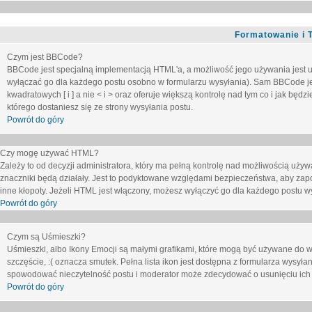
Formatowanie i 
Czym jest BBCode?
BBCode jest specjalną implementacją HTML'a, a możliwość jego używania jest 
wyłączać go dla każdego postu osobno w formularzu wysyłania). Sam BBCode je
kwadratowych [ i ] a nie < i > oraz oferuje większą kontrolę nad tym co i jak bę
którego dostaniesz się ze strony wysyłania postu.
Powrót do góry
Czy mogę używać HTML?
Zależy to od decyzji administratora, który ma pełną kontrolę nad możliwością uż
znaczniki będą działały. Jest to podyktowane względami
bezpieczeństwa
, aby zap
inne kłopoty. Jeżeli HTML jest włączony, możesz wyłączyć go dla każdego postu w
Powrót do góry
Czym są Uśmieszki?
Uśmieszki, albo Ikony Emocji są małymi grafikami, które mogą być używane do wy
szczęście, :( oznacza smutek. Pełna lista ikon jest dostępna z formularza wysy
spowodować nieczytelność postu i moderator może zdecydować o usunięciu ich 
Powrót do góry