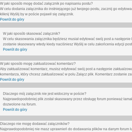
W jaki sposób mogę dodać załącznik po napisaniu postu?
W celu dodania załącznika do instniejącego już twojego postu, zacznij go edytow
kliknij
Wyślij
by w poście pojawił się załącznik.
Powrót do góry
W jaki sposób skasować załącznik?
W celu skasowania załącznika będziesz musiał edytować swój post a następnie 
zostanie skasowany wtedy kiedy naciśniesz
Wyślij
w celu zakońcenia edycji post
Powrót do góry
W jaki sposób mogę zaktualizować komentarz?
Aby zaktualizować komentarz, musisz edytować swój post a następnie zaktualzowa
komentarza, który chcesz zaktualizować w polu
Załącz plik
. Komentarz zostanie z
Powrót do góry
Dlaczego mój załącznik nie jest widoczny w poście?
Najprawdopodobniej plik został skasowany przez obsługę forum ponieważ łamał o
dozwolone na forum.
Powrót do góry
Dlaczego nie mogę dodawać załączników?
Najprawdopodobniej nie masz uprawnień do dodawania plików na danym forum lub 