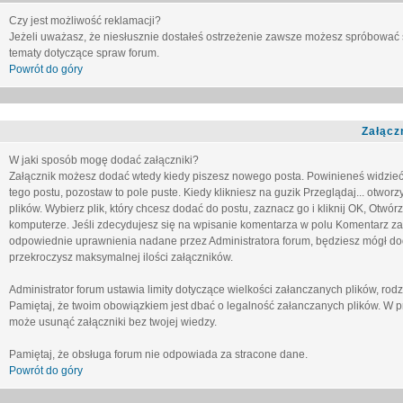
Czy jest możliwość reklamacji?
Jeżeli uważasz, że niesłusznie dostałeś ostrzeżenie zawsze możesz spróbować 
tematy dotyczące spraw forum.
Powrót do góry
Załącz
W jaki sposób mogę dodać załączniki?
Załącznik możesz dodać wtedy kiedy piszesz nowego posta. Powinieneś widzie
tego postu, pozostaw to pole puste. Kiedy klikniesz na guzik
Przeglądaj...
otworzy
plików. Wybierz plik, który chcesz dodać do postu, zaznacz go i kliknij OK, Otwór
komputerze. Jeśli zdecydujesz się na wpisanie komentarza w polu
Komentarz za
odpowiednie uprawnienia nadane przez Administratora forum, będziesz mógł do
przekroczysz maksymalnej ilości załączników.
Administrator forum ustawia limity dotyczące wielkości załanczanych plików, ro
Pamiętaj, że twoim obowiązkiem jest dbać o legalność załanczanych plików. W p
może usunąć załączniki bez twojej wiedzy.
Pamiętaj, że obsługa forum nie odpowiada za stracone dane.
Powrót do góry