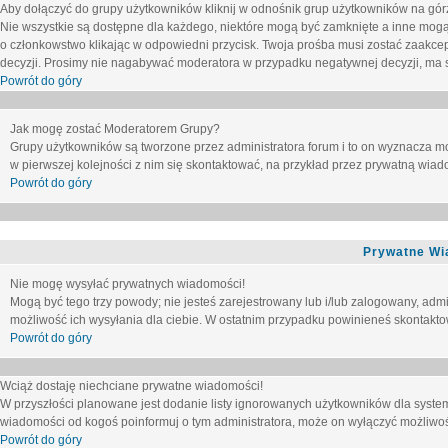
Aby dołączyć do grupy użytkowników kliknij w odnośnik grup użytkowników na górz
Nie wszystkie są dostępne dla każdego, niektóre mogą być zamknięte a inne mogą
o członkowstwo klikając w odpowiedni przycisk. Twoja prośba musi zostać zaakc
decyzji. Prosimy nie nagabywać moderatora w przypadku negatywnej decyzji, ma
Powrót do góry
Jak mogę zostać Moderatorem Grupy?
Grupy użytkowników są tworzone przez administratora forum i to on wyznacza m
w pierwszej kolejności z nim się skontaktować, na przykład przez prywatną wia
Powrót do góry
Prywatne Wi
Nie mogę wysyłać prywatnych wiadomości!
Mogą być tego trzy powody; nie jesteś zarejestrowany lub i/lub zalogowany, adm
możliwość ich wysyłania dla ciebie. W ostatnim przypadku powinieneś skontaktow
Powrót do góry
Wciąż dostaję niechciane prywatne wiadomości!
W przyszłości planowane jest dodanie listy ignorowanych użytkowników dla syste
wiadomości od kogoś poinformuj o tym administratora, może on wyłączyć możliwo
Powrót do góry