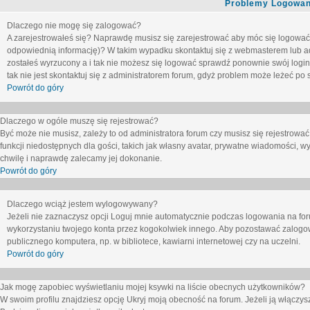
Problemy Logowani
Dlaczego nie mogę się zalogować?
A zarejestrowałeś się? Naprawdę musisz się zarejestrować aby móc się logować. 
odpowiednią informację)? W takim wypadku skontaktuj się z webmasterem lub adm
zostałeś wyrzucony a i tak nie możesz się logować sprawdź ponownie swój login i
tak nie jest skontaktuj się z administratorem forum, gdyż problem może leżeć po s
Powrót do góry
Dlaczego w ogóle muszę się rejestrować?
Być może nie musisz, zależy to od administratora forum czy musisz się rejestrowa
funkcji niedostępnych dla gości, takich jak własny avatar, prywatne wiadomości, wy
chwilę i naprawdę zalecamy jej dokonanie.
Powrót do góry
Dlaczego wciąż jestem wylogowywany?
Jeżeli nie zaznaczysz opcji
Loguj mnie automatycznie
podczas logowania na fo
wykorzystaniu twojego konta przez kogokolwiek innego. Aby pozostawać zalogow
publicznego komputera, np. w bibliotece, kawiarni internetowej czy na uczelni.
Powrót do góry
Jak mogę zapobiec wyświetlaniu mojej ksywki na liście obecnych użytkowników?
W swoim profilu znajdziesz opcję
Ukryj moją obecność na forum
. Jeżeli ją
włączys