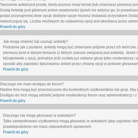
Tworzenie ankiet jest proste, kiedy piszesz nowy temat (lub zmieniasz pierwszy p
Dodaj Ankietę
pod głównym polem wiadomości (jeżeli nie widzisz go, to prawdopodo
podać przynajmniej dwie opcje (kolejne opcje możesz dodawać przyciskiem
Dodaj
niekończącej się. Liczba możliwych do ustawienia opcji jest określana przez admini
Powrót do góry
Jak mogę zmienić lub usunąć ankietę?
Podobnie jak z postami, ankiety mogą być zmieniane jedynie przez ich twórców,
pierwszy post w danym temacie (z którym zawsze związana jest ankieta). Jeżeli 
którąkolwiek z opcji, jednakże jeśli zostały już oddane głosy tylko moderatorzy i
sposób aby zapobiec fałszowaniu ankiet przez zmianę opcji w połowie głosowan
Powrót do góry
Dlaczego nie mam dostępu do forum?
Nietóre fora mogą być przeznaczone dla konkretnych użytkowników lub grup. Aby pr
Dostępu do nich mogą udzielić jedynie moderatorzy forum oraz administratorzy i z
Powrót do góry
Dlaczego nie mogę głosować w ankietach?
Tylko zarejestrowani użytkownicy mogą głosować w ankietach (aby zapobiec fałs
prawdopodobnie nie masz odpowiednich uprawnień.
Powrót do góry