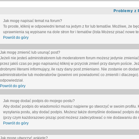
Problemy z 
Jak mogę napisać temat na forum?
To proste, kliknij w odpowiedni temat na jedym z for lub tematów. Możliwe, że b
uprawnienia są wypisane na dole stron for i tematów (lista
Możesz pisać nowe tem
Powrót do góry
Jak mogę zmienić lub usunąć post?
Jeżeli nie jesteś administratorem lub moderatorem forum możesz jedynie zmieniać
przez jakiś czas po jego napisaniu) kliknij w przycisk
zmień
przy danym poście. Jeże
drobnymi literami informujący, ile razy dany post zmieniano. Nie zostanie on dodany
administratorów lub moderatorów (powinni oni powiadomić co zmienili i dlaczego). 
odpowiedział.
Powrót do góry
Jak mogę dodać podpis do mojego postu?
Aby dodać podpis do wiadomości musisz najpierw go stworzyć w swoim profilu. 
wysyłania postu, aby dodać podpis. Możesz także domyślnie dodawać podpis do
(przy czym każdorazowo pisząc post możesz zadecydować o nie dodawaniu do n
Powrót do góry
Jak mogę utworzyć ankietę?