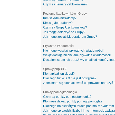
Czym są Tematy Zablokowane?
Poziomy Użytkowników i Grupy
Kim są Administratorzy?
Kim są Moderatorzy?
Czym są Grupy Użytkowników?
Jak mogę dołączyć do Grupy?
Jak mogę zostać Moderatorem Grupy?
Prywatne Wiadomości
Nie mogę wysyłać prywatnych wiadomości!
Wciąż dostaję niechciane prywatne wiadomości!
Dostałem spam lub obraźliwy email od kogoś z tego
Sprawy phpBB 2
Kto napisał ten skrypt?
Dlaczego funkcja X nie jest dostępna?
Z kim mam się skontaktować w sprawach nadużyć i
Punkty pomógł/pomogła
Czym są punkty pomógł/pomogła?
Kto może dawać punkty pomógł/pomogła?
Dlaczego na niektórych forach pod moim avatarem
Jak mogę sprawdzić liczbę i inne informacje związa