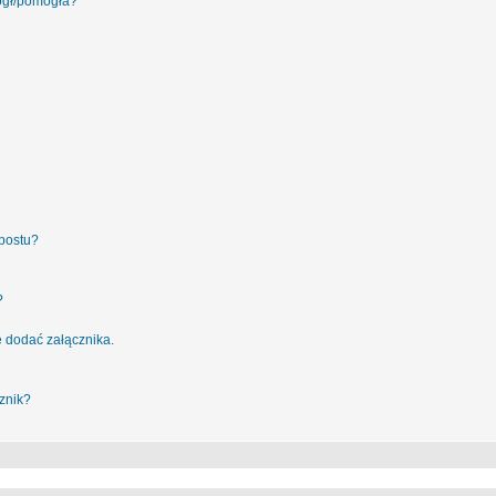
ógł/pomogła?
postu?
?
 dodać załącznika.
znik?