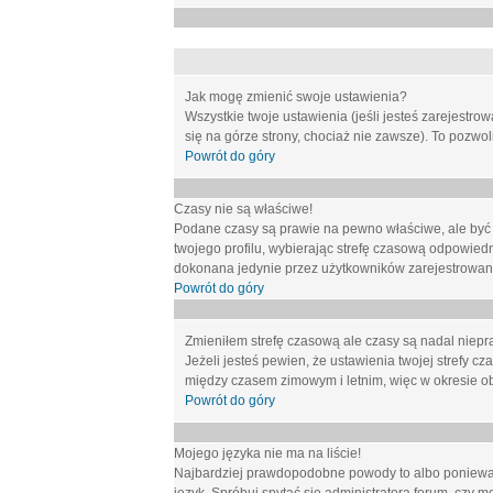
Jak mogę zmienić swoje ustawienia?
Wszystkie twoje ustawienia (jeśli jesteś zarejestr
się na górze strony, chociaż nie zawsze). To pozwol
Powrót do góry
Czasy nie są właściwe!
Podane czasy są prawie na pewno właściwe, ale być mo
twojego profilu, wybierając strefę czasową odpowied
dokonana jedynie przez użytkowników zarejestrowanych
Powrót do góry
Zmieniłem strefę czasową ale czasy są nadal niepr
Jeżeli jesteś pewien, że ustawienia twojej strefy
między czasem zimowym i letnim, więc w okresie o
Powrót do góry
Mojego języka nie ma na liście!
Najbardziej prawdopodobne powody to albo ponieważ 