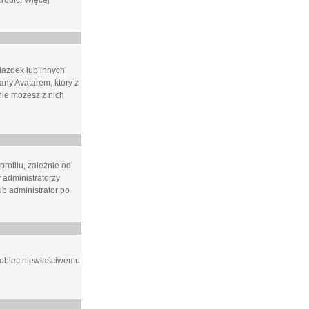
zrobić. Więcej
iazdek lub innych
ny Avatarem, który z
 nie możesz z nich
rofilu, zależnie od
 administratorzy
b administrator po
apobiec niewłaściwemu