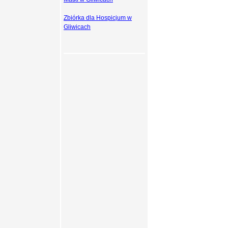
Zbiórka dla Hospicjum w
Gliwicach