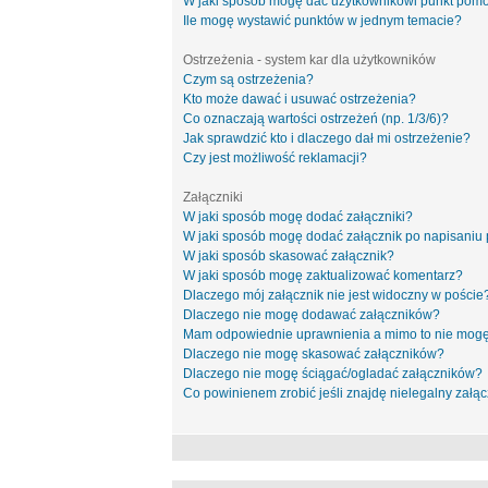
W jaki sposób mogę dać użytkownikowi punkt pom
Ile mogę wystawić punktów w jednym temacie?
Ostrzeżenia - system kar dla użytkowników
Czym są ostrzeżenia?
Kto może dawać i usuwać ostrzeżenia?
Co oznaczają wartości ostrzeżeń (np. 1/3/6)?
Jak sprawdzić kto i dlaczego dał mi ostrzeżenie?
Czy jest możliwość reklamacji?
Załączniki
W jaki sposób mogę dodać załączniki?
W jaki sposób mogę dodać załącznik po napisaniu 
W jaki sposób skasować załącznik?
W jaki sposób mogę zaktualizować komentarz?
Dlaczego mój załącznik nie jest widoczny w poście
Dlaczego nie mogę dodawać załączników?
Mam odpowiednie uprawnienia a mimo to nie mogę
Dlaczego nie mogę skasować załączników?
Dlaczego nie mogę ściągać/ogladać załączników?
Co powinienem zrobić jeśli znajdę nielegalny załąc