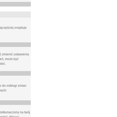
ajczęściej znajduje
eś zmienić ustawienia
ień, może być
bić.
ne do osbługi zmian
wych.
rzetłumaczony na twój