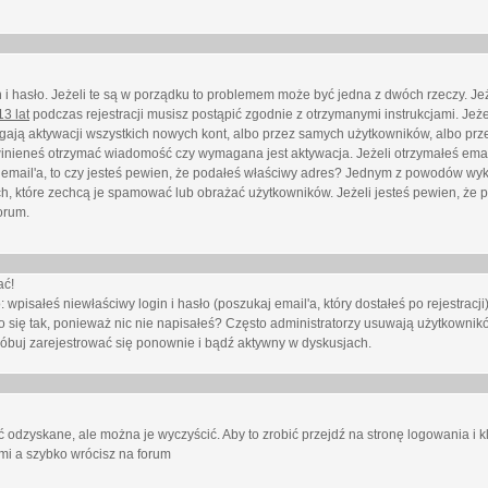
i hasło. Jeżeli te są w porządku to problemem może być jedna z dwóch rzeczy. Je
3 lat
podczas rejestracji musisz postąpić zgodnie z otrzymanymi instrukcjami. Jeżel
ają aktywacji wszystkich nowych kont, albo przez samych użytkowników, albo prze
winieneś otrzymać wiadomość czy wymagana jest aktywacja. Jeżeli otrzymałeś emai
eś email'a, to czy jesteś pewien, że podałeś właściwy adres? Jednym z powodów wyk
h, które zechcą je spamować lub obrażać użytkowników. Jeżeli jesteś pewien, że 
orum.
ać!
isałeś niewłaściwy login i hasło (poszukaj email'a, który dostałeś po rejestracji)
 się tak, ponieważ nic nie napisałeś? Często administratorzy usuwają użytkownikó
róbuj zarejestrować się ponownie i bądź aktywny w dyskusjach.
 odzyskane, ale można je wyczyścić. Aby to zrobić przejdź na stronę logowania i kl
ami a szybko wrócisz na forum