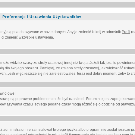
Preferencje i Ustawienia Użytkowników
owany) są przechowywane w bazie danych. Aby je zmienić kliknij w odnośnik
Profil
(n
i ci zmienić wszystkie ustawienia.
że widzisz czasy ze strefy czasowej innej niż twoja. Jeżeli tak jest, to powinien
nią dla twojego obszaru. Pamiętaj, że zmiana strefy czasowej, jak większość ustaw
. Jeśli więc jeszcze się nie zarejestrowałeś, teraz jest dobry moment, żeby to zro
awidłowe!
 czasowej są poprawne problemem może być czas letni. Forum nie jest zaprojektowa
bowiązywania czasu letniego podane czasy mogą różnić się o godzinę od prawdzi
administrator nie zainstalował twojego języka albo program nie został jeszcze p