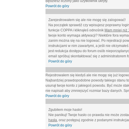
Będziesz liczony jako użytkownik ukryty.
Powrót do góry
Zarejestrowałem się ale nie mogę się zalogować!
Na początek sprawdź czy wpisujesz poprawny login 
funkcje COPPA i kliknąłeś odnośnik
Mam mniej niż 1
twoje konto wymaga aktywacji? Niektóre fora wymag
zanim można się na nie logować. Po rejestracji po
instrukcjami w nim zawartymi, a jeśli nie otrzymał
jest redukcja dostępu do forum osób nieporządanyc
email spróbuj skontaktować się z administratorem f
Powrót do góry
Rejestrowałem się kiedyś ale nie mogę się już logow
Najbardziej prawdopodobne powody takiego stanu to: wp
usunął twoje konto z jakiegoś powodu. Być może stało
nie napisali aby zmniejszyć rozmiar bazy danych. Sp
Powrót do góry
Zgubiłem moje hasło!
Nie panikuj! Twoje hasło co prawda nie może zostać
hasła
, oraz postępuj zgodnie z podanymi instrukcj
Powrót do góry