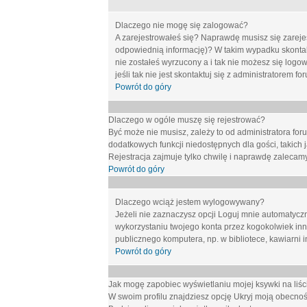
Dlaczego nie mogę się zalogować?
A zarejestrowałeś się? Naprawdę musisz się zarejes
odpowiednią informację)? W takim wypadku skontakt
nie zostałeś wyrzucony a i tak nie możesz się logo
jeśli tak nie jest skontaktuj się z administratorem 
Powrót do góry
Dlaczego w ogóle muszę się rejestrować?
Być może nie musisz, zależy to od administratora for
dodatkowych funkcji niedostępnych dla gości, takich 
Rejestracja zajmuje tylko chwilę i naprawdę zalecamy
Powrót do góry
Dlaczego wciąż jestem wylogowywany?
Jeżeli nie zaznaczysz opcji
Loguj mnie automatycz
wykorzystaniu twojego konta przez kogokolwiek in
publicznego komputera, np. w bibliotece, kawiarni i
Powrót do góry
Jak mogę zapobiec wyświetlaniu mojej ksywki na li
W swoim profilu znajdziesz opcję
Ukryj moją obecnoś