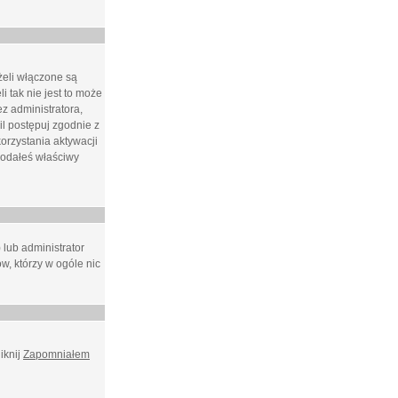
żeli włączone są
i tak nie jest to może
z administratora,
l postępuj zgodnie z
orzystania aktywacji
podałeś właściwy
 lub administrator
w, którzy w ogóle nic
iknij
Zapomniałem