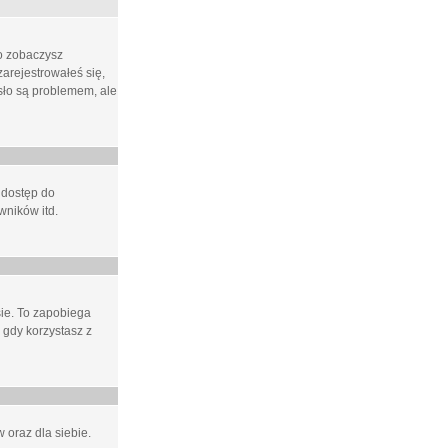
ło zobaczysz
arejestrowałeś się,
asło są problemem, ale
 dostęp do
wników itd.
e. To zapobiega
 gdy korzystasz z
 oraz dla siebie.