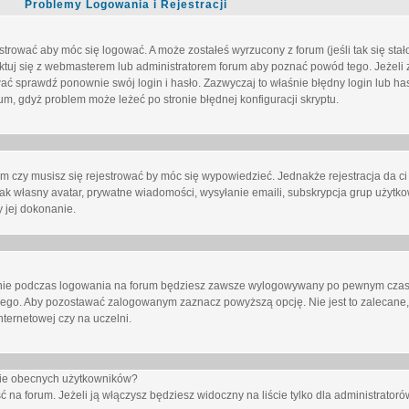
Problemy Logowania i Rejestracji
trować aby móc się logować. A może zostałeś wyrzucony z forum (jeśli tak się sta
uj się z webmasterem lub administratorem forum aby poznać powód tego. Jeżeli z
wać sprawdź ponownie swój login i hasło. Zazwyczaj to właśnie błędny login lub h
forum, gdyż problem może leżeć po stronie błędnej konfiguracji skryptu.
um czy musisz się rejestrować by móc się wypowiedzieć. Jednakże rejestracja da ci
jak własny avatar, prywatne wiadomości, wysyłanie emaili, subskrypcja grup użytko
 jej dokonanie.
nie
podczas logowania na forum będziesz zawsze wylogowywany po pewnym czasi
nego. Aby pozostawać zalogowanym zaznacz powyższą opcję. Nie jest to zalecane,
nternetowej czy na uczelni.
ście obecnych użytkowników?
ć na forum
. Jeżeli ją
włączysz
będziesz widoczny na liście tylko dla administratorów