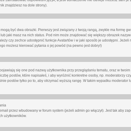
oże zainstalować odpowiedni język, a jeśli tłumaczenie nie istnieje możesz sam je 
ik znajdziesz na dole strony).
mogą być dwa obrazki. Pierwszy jest związany z twoją rangą, zwykle ma formę gw
lub jaki masz na nich status. Pod nim może znajdować się większy obrazek nazywa
zależy czy zechce udostępnić funkcje Avatartów i w jaki sposób je udostępni. Jeżeli
 niego możesz kierować pytania o jej powód (na pewno jest dobry!)
ojawiają się one pod nazwą użytkownika przy przeglądaniu tematu, oraz w twoim p
czbę postów, które napisałeś, i aby wyróżnić konkretne osoby, np. moderatorzy czy
lnie postów tylko po to, aby otrzymać wyższą rangę. W takim wypadku moderator lu
ania
email przez wbudowany w forum system (jeżeli admin go włączył). Jest tak aby z
ch użytkowników.