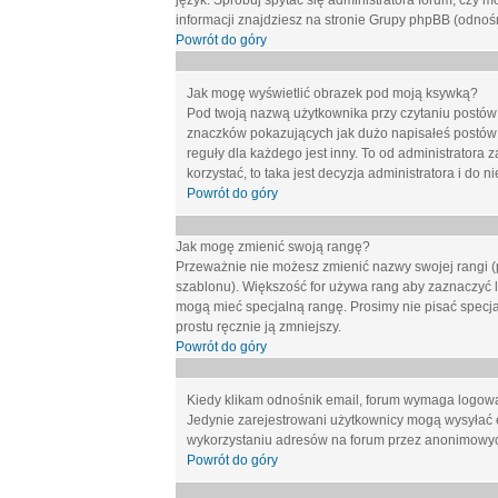
język. Spróbuj spytać się administratora forum, czy m
informacji znajdziesz na stronie Grupy phpBB (odnośn
Powrót do góry
Jak mogę wyświetlić obrazek pod moją ksywką?
Pod twoją nazwą użytkownika przy czytaniu postów 
znaczków pokazujących jak dużo napisałeś postów 
reguły dla każdego jest inny. To od administratora 
korzystać, to taka jest decyzja administratora i do
Powrót do góry
Jak mogę zmienić swoją rangę?
Przeważnie nie możesz zmienić nazwy swojej rangi (p
szablonu). Większość for używa rang aby zaznaczyć li
mogą mieć specjalną rangę. Prosimy nie pisać specja
prostu ręcznie ją zmniejszy.
Powrót do góry
Kiedy klikam odnośnik email, forum wymaga logow
Jedynie zarejestrowani użytkownicy mogą wysyłać 
wykorzystaniu adresów na forum przez anonimowy
Powrót do góry