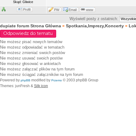
Skąd: Gliwice
Profil
PW
Email
www
Wyświetl posty z ostatnich:
dupiate forum Strona Główna
»
Spotkania,Imprezy,Koncerty
»
Lok
Odpowiedz do tematu
Nie możesz
pisać nowych tematów
Nie możesz
odpowiadać w tematach
Nie możesz
zmieniać swoich postów
Nie możesz
usuwać swoich postów
Nie możesz
głosować w ankietach
Nie możesz
załączać plików na tym forum
Nie możesz
ściągać załączników na tym forum
Powered by
modified by
© 2003 phpBB Group
phpBB
Przemo
Themes: junFresh &
Silk icon