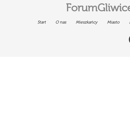
ForumGliwice
Start
O nas
Mieszkańcy
Miasto