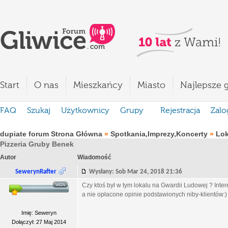
Start
O nas
Mieszkańcy
Miasto
Najlepsze g
FAQ
Szukaj
Użytkownicy
Grupy
Rejestracja
Zalo
dupiate forum Strona Główna
»
Spotkania,Imprezy,Koncerty
»
Lok
Pizzeria Gruby Benek
Autor
Wiadomość
SewerynRafter
Wysłany: Sob Mar 24, 2018 21:36
Czy ktoś był w tym lokalu na Gwardii Ludowej ? Inter
a nie opłacone opinie podstawionych niby-klientów:)
Imię: Seweryn
Dołączył: 27 Maj 2014