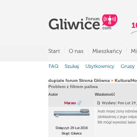
Start
O nas
Mieszkańcy
Mi
FAQ
Szukaj
Użytkownicy
Grupy
dupiate forum Strona Główna
»
Kultura/H
Problem z filtrem paliwa
Autor
Wiadomość
Marass
Wysłany: Pon Lut 2
Auto mojej żony odmów
(dokładniej z jego odpal
filtr mógł wywołać taki
Dołączył: 29 Lut 2016
Skąd: Gliwice