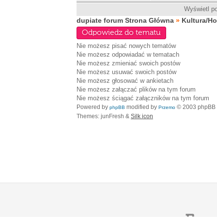
Wyświetl po
dupiate forum Strona Główna
»
Kultura/H
Odpowiedz do tematu
Nie możesz
pisać nowych tematów
Nie możesz
odpowiadać w tematach
Nie możesz
zmieniać swoich postów
Nie możesz
usuwać swoich postów
Nie możesz
głosować w ankietach
Nie możesz
załączać plików na tym forum
Nie możesz
ściągać załączników na tym forum
Powered by
modified by
© 2003 phpBB
phpBB
Przemo
Themes: junFresh &
Silk icon