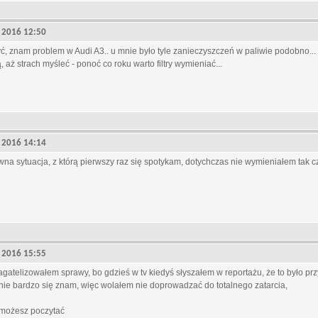
9, 2016 12:50
ć, znam problem w Audi A3.. u mnie było tyle zanieczyszczeń w paliwie podobno... 
, aż strach myśleć - ponoć co roku warto filtry wymieniać...
9, 2016 14:14
wna sytuacja, z którą pierwszy raz się spotykam, dotychczas nie wymieniałem tak czę
9, 2016 15:55
bagatelizowałem sprawy, bo gdzieś w tv kiedyś słyszałem w reportażu, że to było 
 nie bardzo się znam, więc wolałem nie doprowadzać do totalnego zatarcia,
 możesz poczytać