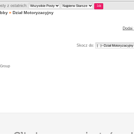
sty z ostatnich:
obby
»
Dział Motoryzacyjny
Dodaj 
Skocz do:
 Group