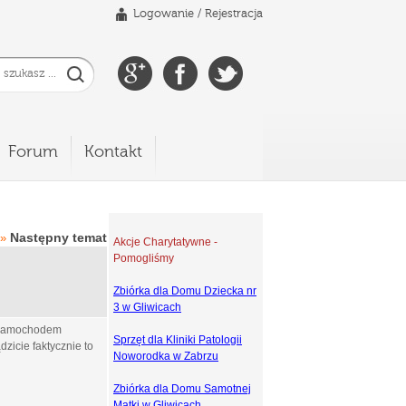
Logowanie
/
Rejestracja
Forum
Kontakt
Następny temat
»
Akcje Charytatywne -
Pomogliśmy
Zbiórka dla Domu Dziecka nr
3 w Gliwicach
z samochodem
Sprzęt dla Kliniki Patologii
dzicie faktycznie to
Noworodka w Zabrzu
Zbiórka dla Domu Samotnej
Matki w Gliwicach