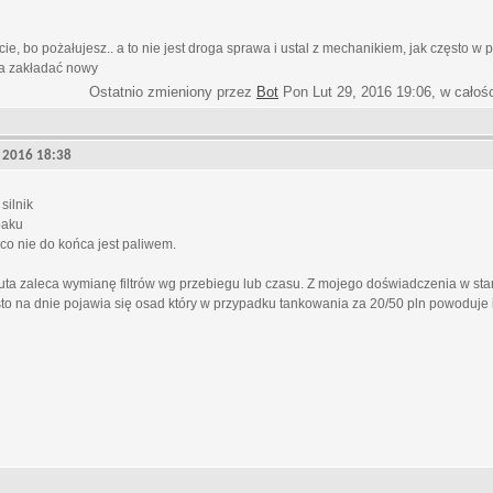
e, bo pożałujesz.. a to nie jest droga sprawa i ustal z mechanikiem, jak często w
ba zakładać nowy
Ostatnio zmieniony przez
Bot
Pon Lut 29, 2016 19:06, w całoś
9, 2016 18:38
silnik
baku
co nie do końca jest paliwem.
ta zaleca wymianę filtrów wg przebiegu lub czasu. Z mojego doświadczenia w st
sto na dnie pojawia się osad który w przypadku tankowania za 20/50 pln powoduje 