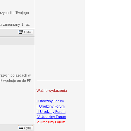
 przypadku Twojego
ci zmieniany 1 raz
Cytuj
arszych pojazdach w
iż wędruje on do FP.
Ważne wydarzenia
I Urodziny Forum
II Urodziny Forum
III Urodziny Forum
IV Urodziny Forum
V Urodziny Forum
Cytuj