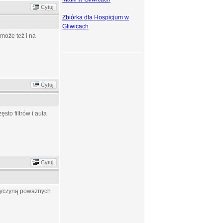
Cytuj
Zbiórka dla Hospicjum w
Gliwicach
może też i na
Cytuj
sto filtrów i auta
Cytuj
przyczyną poważnych