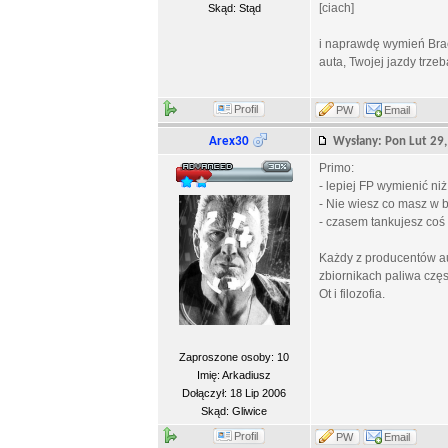
[ciach]
Skąd: Stąd
i naprawdę wymień Braci
auta, Twojej jazdy trze
Profil
PW
Email
Arex30
Wysłany: Pon Lut 2
Primo:
- lepiej FP wymienić niż 
- Nie wiesz co masz w 
- czasem tankujesz coś 
Każdy z producentów au
zbiornikach paliwa czę
Ot i filozofia.
Zaproszone osoby: 10
Imię: Arkadiusz
Dołączył: 18 Lip 2006
Skąd: Gliwice
Profil
PW
Email