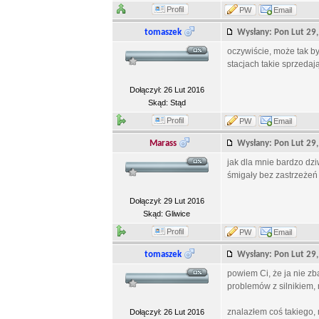
Profil
PW
Email
tomaszek
Wysłany: Pon Lut 2
oczywiście, może tak by
stacjach takie sprzedają
Dołączył: 26 Lut 2016
Skąd: Stąd
Profil
PW
Email
Marass
Wysłany: Pon Lut 2
jak dla mnie bardzo dzi
śmigały bez zastrzeżeń
Dołączył: 29 Lut 2016
Skąd: Gliwice
Profil
PW
Email
tomaszek
Wysłany: Pon Lut 2
powiem Ci, że ja nie z
problemów z silnikiem,
znalazłem coś takiego,
Dołączył: 26 Lut 2016