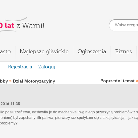
asto
Najlepsze gliwickie
Ogłoszenia
Biznes
Rejestracja
Zaloguj
Poprzedni temat
obby
»
Dział Motoryzacyjny
«
9, 2016 11:38
iło posłuszeństwa, odstawiła je do mechanika i wg niego przyczyną problemów 
eniem) był zapchany filtr paliwa, pierwszy raz spotykam się z taką sytuacją – jak są
e problemy?