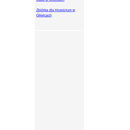
Zbiórka dla Hospicjum w
Gliwicach