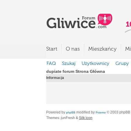
Start
O nas
Mieszkańcy
Mi
FAQ
Szukaj
Użytkownicy
Grupy
dupiate forum Strona Główna
Informacja
Powered by
modified by
© 2003 phpBB
phpBB
Przemo
Themes: junFresh &
Silk icon