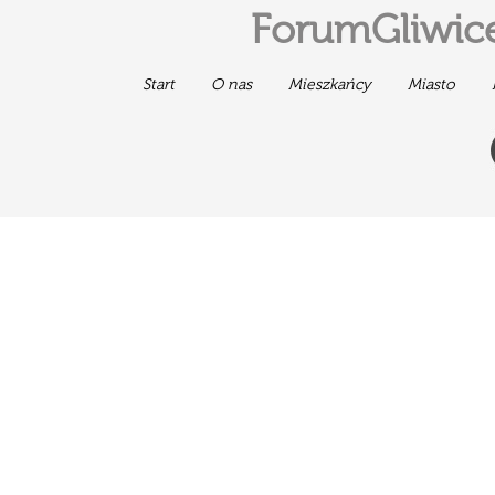
ForumGliwice
Start
O nas
Mieszkańcy
Miasto