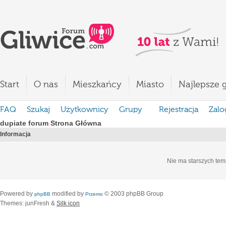
Start
O nas
Mieszkańcy
Miasto
Najlepsze g
FAQ
Szukaj
Użytkownicy
Grupy
Rejestracja
Zalo
dupiate forum Strona Główna
Informacja
Nie ma starszych tem
Powered by
modified by
© 2003 phpBB Group
phpBB
Przemo
Themes: junFresh &
Silk icon