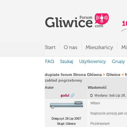
Start
O nas
Mieszkańcy
Mi
FAQ
Szukaj
Użytkownicy
Grupy
dupiate forum Strona Główna
»
Gliwice
»
zakład pogrzebowy
Autor
Wiadomość
godul
Wysłany: Sob Lip 28
Witam
Napiszcie proszę jaki 
Dołączył: 28 Lip 2007
Pozdrawiam
Skąd: Gliwice