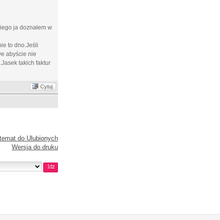
kiego ja doznałem w
ie to dno.Jeśli
e abyście nie
asek takich faktur
Cytuj
temat do Ulubionych
Wersja do druku