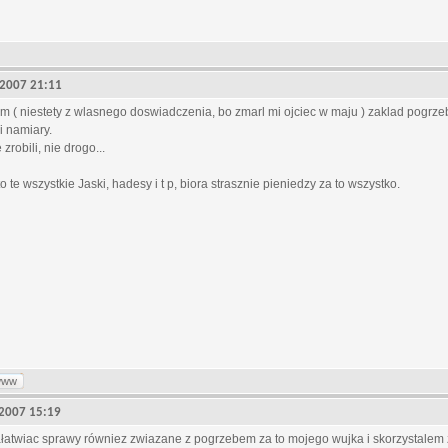
, 2007 21:11
am ( niestety z wlasnego doswiadczenia, bo zmarl mi ojciec w maju ) zaklad pogr
i namiary.
zrobili, nie drogo...
o te wszystkie Jaski, hadesy i t p, biora strasznie pieniedzy za to wszystko.
www
, 2007 15:19
ałatwiac sprawy równiez zwiazane z pogrzebem za to mojego wujka i skorzystalem 