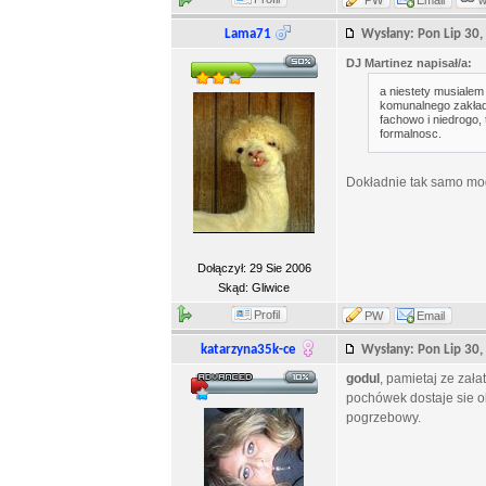
PW
Email
Lama71
Wysłany: Pon Lip 30
DJ Martinez napisał/a:
a niestety musialem
komunalnego zakładu
fachowo i niedrogo, 
formalnosc.
Dokładnie tak samo mo
Dołączył: 29 Sie 2006
Skąd: Gliwice
Profil
PW
Email
katarzyna35k-ce
Wysłany: Pon Lip 30
godul
, pamietaj ze zał
pochówek dostaje sie o
pogrzebowy.