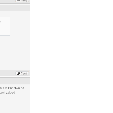
Cytuj
g
Cytuj
uja. Od Panstwa na
tawi zakład