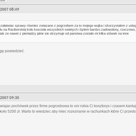
www
, 2007 08:49
 załatwiac sprawy równiez zwiazane z pogrzebem za to mojego wujka i skorzystalem z usłu
 na Raciborskiej koło koscioła wszystkich swietych i bylem bardzo zadowolony, rzeczowo,
tak ze nawet z pieniadzy jakie sie otrzymuje od panstwa zostało mi kilka stówek na inne
gę powiedzieć.
, 2007 09:30
atwiajac pochówek przez firme pogrzebowa to oni robia Ci kosztorys i czasem kant
koło 5200 zł .Warto to wiedziec aby miec rozeznanie w rachunkach które Ci przeds