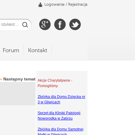
Logowanie
/
Rejestracja
Forum
Kontakt
Następny temat
»
Akcje Charytatywne -
Pomogliśmy
Zbiórka dla Domu Dziecka nr
3 w Gliwicach
Sprzęt dla Kliniki Patologii
Noworodka w Zabrzu
Zbiórka dla Domu Samotnej
Matki w Gliwicach