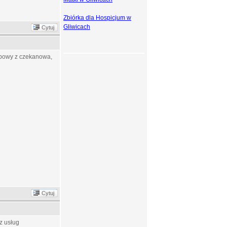
Zbiórka dla Hospicjum w
Gliwicach
Cytuj
zebowy z czekanowa,
Cytuj
z usług