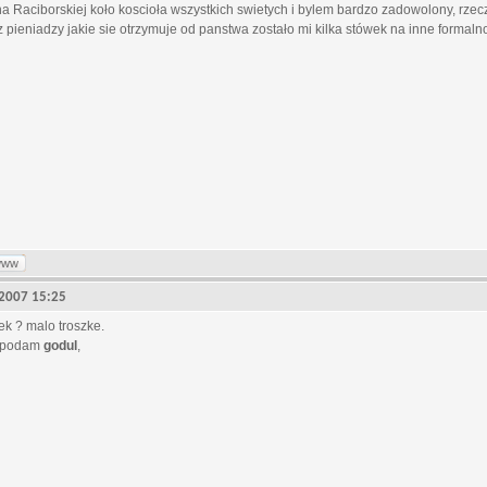
 Raciborskiej koło koscioła wszystkich swietych i bylem bardzo zadowolony, rzec
z pieniadzy jakie sie otrzymuje od panstwa zostało mi kilka stówek na inne formaln
www
, 2007 15:25
wek ? malo troszke.
i podam
godul
,