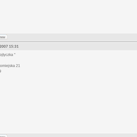
www
, 2007 15:31
jtyczka "
romiejska 21
9