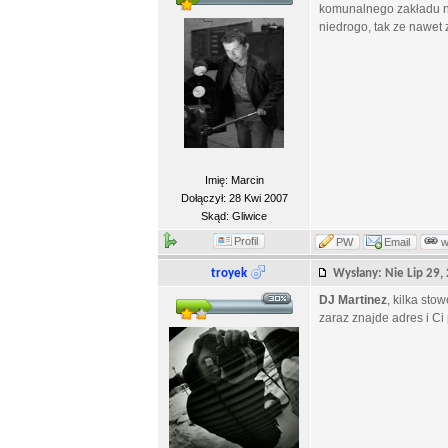
komunalnego zakładu na
niedrogo, tak ze nawet 
Imię: Marcin
Dołączył: 28 Kwi 2007
Skąd: Gliwice
Profil
PW
Email
troyek
Wysłany: Nie Lip 29
DJ Martinez
, kilka sto
zaraz znajde adres i C