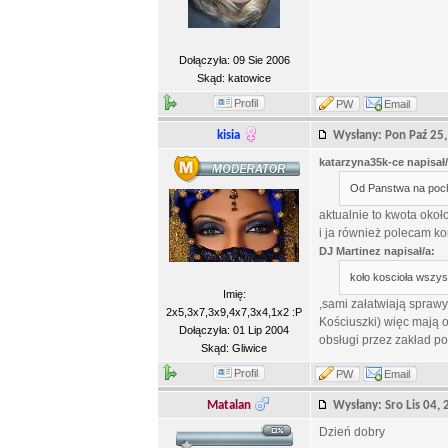
Dołączyła: 09 Sie 2006
Skąd: katowice
Profil
PW
Email
kisia
Wysłany: Pon Paź 2
katarzyna35k-ce napisał/
Od Panstwa na poch
aktualnie to kwota okoł
i ja również polecam k
DJ Martinez napisał/a:
koło koscioła wszyst
Imię:
,sami załatwiają spraw
2x5,3x7,3x9,4x7,3x4,1x2 :P
Kościuszki) więc mają o
Dołączyła: 01 Lip 2004
obsługi przez zakład p
Skąd: Gliwice
Profil
PW
Email
Matalan
Wysłany: Sro Lis 04
Dzień dobry