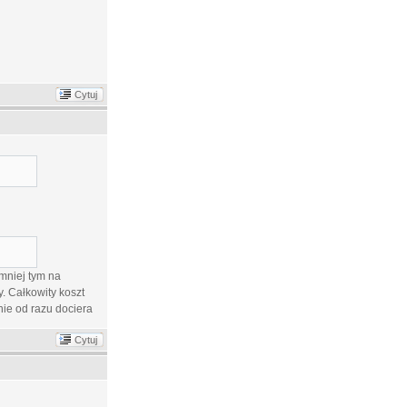
Cytuj
mniej tym na
. Całkowity koszt
ie od razu dociera
Cytuj