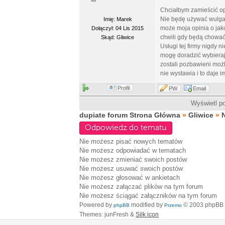
Chciałbym zamieścić o
Nie będę używać wulgar
Imię: Marek
może moja opinia o jak
Dołączył: 04 Lis 2015
chwili gdy będą chować
Skąd: Gliwice
Usługi tej firmy nigdy n
mogę doradzić wybieraj
zostali pozbawieni moż
nie wystawia i to daje i
Profil
PW
Email
Wyświetl po
dupiate forum Strona Główna
»
Gliwice
»
Odpowiedz do tematu
Nie możesz
pisać nowych tematów
Nie możesz
odpowiadać w tematach
Nie możesz
zmieniać swoich postów
Nie możesz
usuwać swoich postów
Nie możesz
głosować w ankietach
Nie możesz
załączać plików na tym forum
Nie możesz
ściągać załączników na tym forum
Powered by
modified by
© 2003 phpBB
phpBB
Przemo
Themes: junFresh &
Silk icon