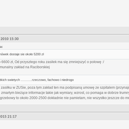
5, 2010 15:30
a:
ówek dostaje sie około 5200 zł
o 6600 zł, Od przyszłego roku zasiłek ma się zmniejszyć o połowę :/
omunalny zakład na Raciborskiej
kich swietych .............rzeczowo, fachowo i niedrogo
y zasiłku w ZUSie, poza tym zakład ten ma podpisaną umowę ze szpitalem (przynaj
 zmarłym bieżące informacje takie jak wymiary, wzrost, co pomaga w dobrze trumny
ogrzebowy to około 2000-2500 dokładnie nie pamietam, nie wszystko jeszcze do mn
, 2015 21:17