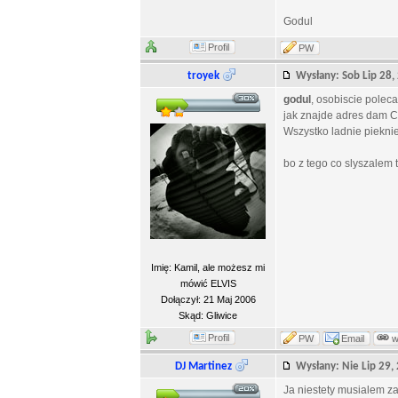
Godul
Profil
PW
troyek
Wysłany: Sob Lip 28
godul
, osobiscie polec
jak znajde adres dam C
Wszystko ladnie pieknie 
bo z tego co slyszalem t
Imię: Kamil, ale możesz mi
mówić ELVIS
Dołączył: 21 Maj 2006
Skąd: Gliwice
Profil
PW
Email
DJ Martinez
Wysłany: Nie Lip 29
Ja niestety musialem z