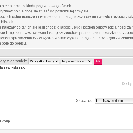
pinie na temat zakładu pogrzebowego Jasek.
yzmów bo nie chcę się zniżać do poziomu tej firmy ale
ości ich usług pomoże innym osobom uniknąć rozczarowania,wstydu i rozpaczy ja
 bliskich
ie należały do tanich ale jeśli chodzi o jakość usług i poziom odpowiedzialności za n
cie firmę ,która wystawi wam fakturę szczegółową za poniesione koszty pogrzebow
liwości sprawdzenia czy wszystko zostało wykonane zgodnie z Waszym życzeniem.J
m pole do popisu.
sty z ostatnich:
Nasze miasto
Dodaj 
Skocz do:
 Group