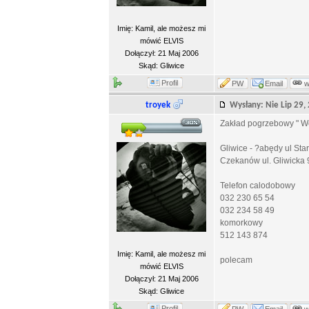
Imię: Kamil, ale możesz mi
mówić ELVIS
Dołączył: 21 Maj 2006
Skąd: Gliwice
Profil
PW
Email
troyek
Wysłany: Nie Lip 29
Zakład pogrzebowy " Wo
Gliwice - ?abędy ul Sta
Czekanów ul. Gliwicka 
Telefon calodobowy
032 230 65 54
032 234 58 49
komorkowy
512 143 874
Imię: Kamil, ale możesz mi
polecam
mówić ELVIS
Dołączył: 21 Maj 2006
Skąd: Gliwice
Profil