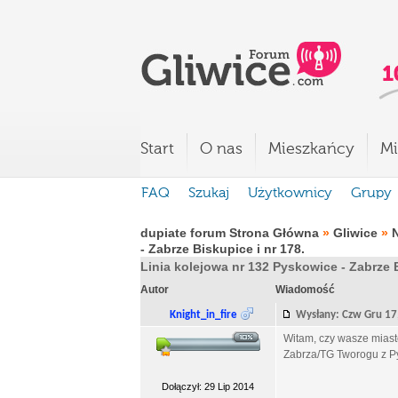
Start
O nas
Mieszkańcy
Mi
FAQ
Szukaj
Użytkownicy
Grupy
dupiate forum Strona Główna
»
Gliwice
»
- Zabrze Biskupice i nr 178.
Linia kolejowa nr 132 Pyskowice - Zabrze B
Autor
Wiadomość
Knight_in_fire
Wysłany: Czw Gru 1
Witam, czy wasze miast
Zabrza/TG Tworogu z P
Dołączył: 29 Lip 2014