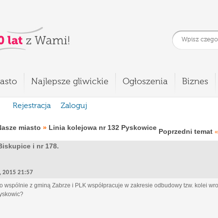
asto
Najlepsze gliwickie
Ogłoszenia
Biznes
Rejestracja
Zaloguj
Nasze miasto
»
Linia kolejowa nr 132 Pyskowice
Poprzedni temat
«
iskupice i nr 178.
7, 2015 21:57
o wspólnie z gminą Zabrze i PLK współpracuje w zakresie odbudowy tzw. kolei wro
yskowic?