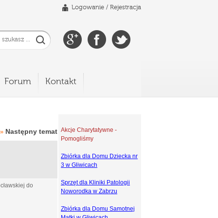
Logowanie
/
Rejestracja
Forum
Kontakt
Akcje Charytatywne -
Następny temat
»
Pomogliśmy
Zbiórka dla Domu Dziecka nr
3 w Gliwicach
Sprzęt dla Kliniki Patologii
cławskiej do
Noworodka w Zabrzu
Zbiórka dla Domu Samotnej
Matki w Gliwicach