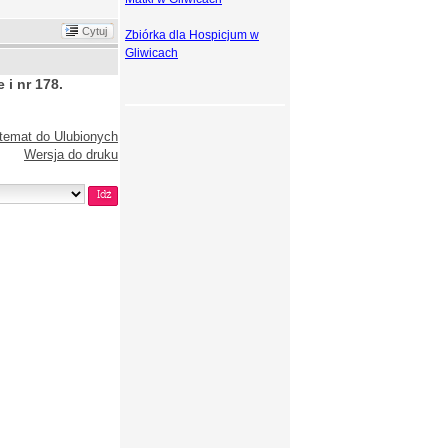
Cytuj
Zbiórka dla Hospicjum w
Gliwicach
 i nr 178.
temat do Ulubionych
Wersja do druku