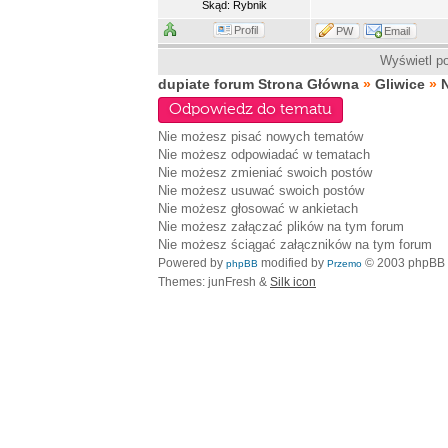
Skąd: Rybnik
Profil
PW
Email
Wyświetl po
dupiate forum Strona Główna
»
Gliwice
»
Odpowiedz do tematu
Nie możesz
pisać nowych tematów
Nie możesz
odpowiadać w tematach
Nie możesz
zmieniać swoich postów
Nie możesz
usuwać swoich postów
Nie możesz
głosować w ankietach
Nie możesz
załączać plików na tym forum
Nie możesz
ściągać załączników na tym forum
Powered by
modified by
© 2003 phpBB
phpBB
Przemo
Themes: junFresh &
Silk icon