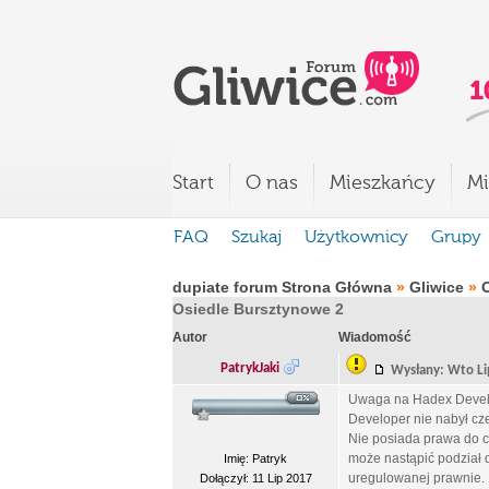
Start
O nas
Mieszkańcy
Mi
FAQ
Szukaj
Użytkownicy
Grupy
dupiate forum Strona Główna
»
Gliwice
»
O
Osiedle Bursztynowe 2
Autor
Wiadomość
PatrykJaki
Wysłany: Wto L
Uwaga na Hadex Develo
Developer nie nabył czes
Nie posiada prawa do c
może nastąpić podział 
Imię: Patryk
uregulowanej prawnie.
Dołączył: 11 Lip 2017