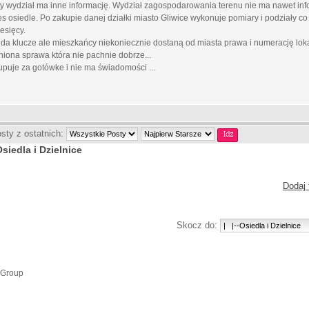
y wydział ma inne informację. Wydział zagospodarowania terenu nie ma nawet info
es osiedle. Po zakupie danej działki miasto Gliwice wykonuje pomiary i podziały c
esięcy.
a klucze ale mieszkańcy niekoniecznie dostaną od miasta prawa i numerację loka
iona sprawa która nie pachnie dobrze...
upuje za gotówke i nie ma świadomości ...
sty z ostatnich:
siedla i Dzielnice
Dodaj 
Skocz do:
 Group