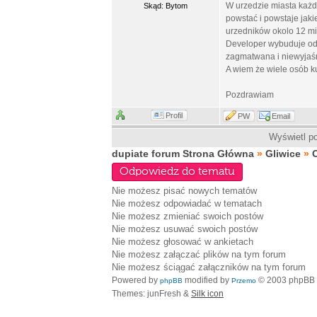
W urzedzie miasta każd
Skąd: Bytom
powstać i powstaje jaki
urzedników okolo 12 mi
Developer wybuduje odd
zagmatwana i niewyjaśn
A wiem że wiele osób k
Pozdrawiam
Profil
PW
Email
Wyświetl po
dupiate forum Strona Główna
»
Gliwice
»
O
Odpowiedz do tematu
Nie możesz
pisać nowych tematów
Nie możesz
odpowiadać w tematach
Nie możesz
zmieniać swoich postów
Nie możesz
usuwać swoich postów
Nie możesz
głosować w ankietach
Nie możesz
załączać plików na tym forum
Nie możesz
ściągać załączników na tym forum
Powered by
modified by
© 2003 phpBB
phpBB
Przemo
Themes: junFresh &
Silk icon