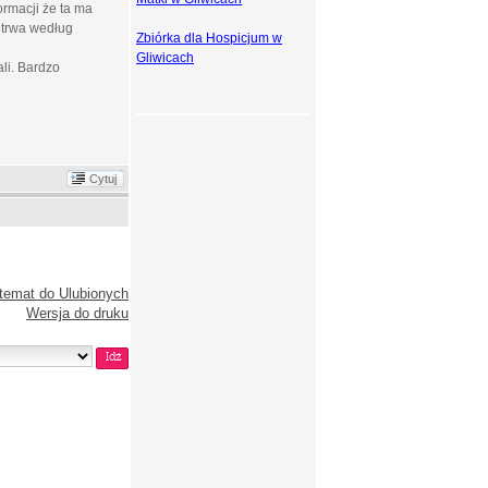
rmacji że ta ma
o trwa według
Zbiórka dla Hospicjum w
Gliwicach
li. Bardzo
Cytuj
temat do Ulubionych
Wersja do druku