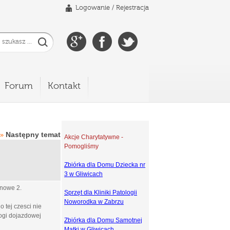
Logowanie
/
Rejestracja
Forum
Kontakt
Następny temat
»
Akcje Charytatywne -
Pomogliśmy
Zbiórka dla Domu Dziecka nr
3 w Gliwicach
nowe 2.
Sprzęt dla Kliniki Patologii
Noworodka w Zabrzu
 tej czesci nie
rogi dojazdowej
Zbiórka dla Domu Samotnej
Matki w Gliwicach