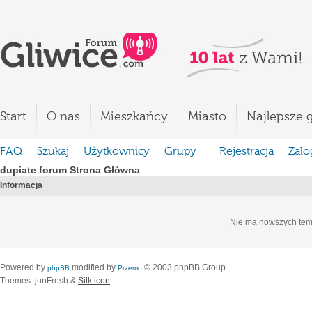
Start
O nas
Mieszkańcy
Miasto
Najlepsze g
FAQ
Szukaj
Użytkownicy
Grupy
Rejestracja
Zalo
dupiate forum Strona Główna
Informacja
Nie ma nowszych tem
Powered by
modified by
© 2003 phpBB Group
phpBB
Przemo
Themes: junFresh &
Silk icon