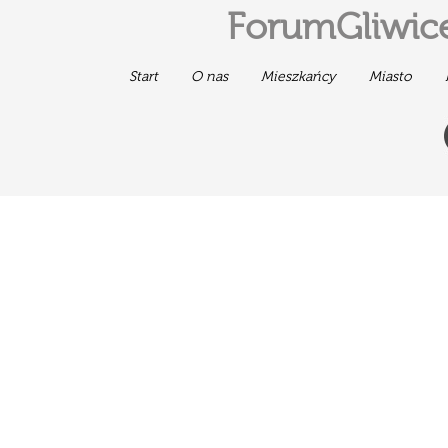
ForumGliwice
Start
O nas
Mieszkańcy
Miasto