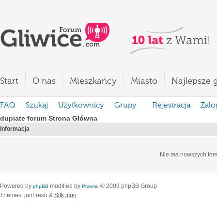
Start
O nas
Mieszkańcy
Miasto
Najlepsze g
FAQ
Szukaj
Użytkownicy
Grupy
Rejestracja
Zalo
dupiate forum Strona Główna
Informacja
Nie ma nowszych tem
Powered by
modified by
© 2003 phpBB Group
phpBB
Przemo
Themes: junFresh &
Silk icon