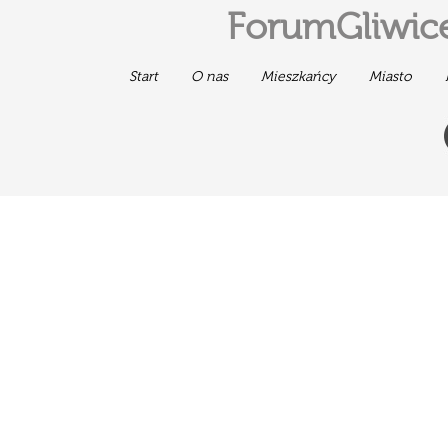
ForumGliwice
Start
O nas
Mieszkańcy
Miasto