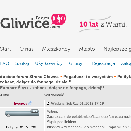
Start
O nas
Mieszkańcy
Miasto
Najlepsze g
FAQ
Szukaj
Użytkownicy
Grupy
Rejestracja
Zalo
dupiate forum Strona Główna
»
Pogaduszki o wszystkim
»
Polity
zobacz, dołącz do fanpaga, działaj!!
Europa+ Śląsk - zobacz, dołącz do fanpaga, działaj!!
Autor
Wiadomość
hypnozy
Wysłany: Sob Cze 01, 2013 17:19
Witam.
Zapraszam do polubienia oficjalnego fan paga ruc
Śląsk pod linkiem:
https://w w w facebook, c o m/pages/Europa-%C5%
Dołączył: 01 Cze 2013