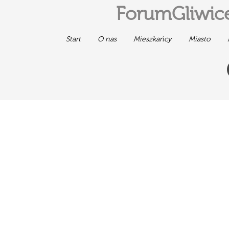
ForumGliwice
Start
O nas
Mieszkańcy
Miasto