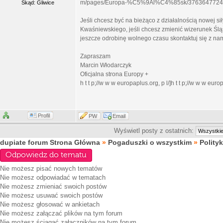
m/pages/Europa-%C5%9Al%C4%85sk/3763647724
Skąd: Gliwice
Jeśli chcesz być na bieżąco z działalnością nowej si
Kwaśniewskiego, jeśli chcesz zmienić wizerunek Śląs
jeszcze odrobinę wolnego czasu skontaktuj się z nami
Zapraszam
Marcin Włodarczyk
Oficjalna strona Europy +
h t t p;//w w w europaplus.org, p l/]h t t p;//w w w europ
Profil
PW
Email
Wyświetl posty z ostatnich:
dupiate forum Strona Główna
»
Pogaduszki o wszystkim
»
Polity
Odpowiedz do tematu
Nie możesz
pisać nowych tematów
Nie możesz
odpowiadać w tematach
Nie możesz
zmieniać swoich postów
Nie możesz
usuwać swoich postów
Nie możesz
głosować w ankietach
Nie możesz
załączać plików na tym forum
Nie możesz
ściągać załączników na tym forum