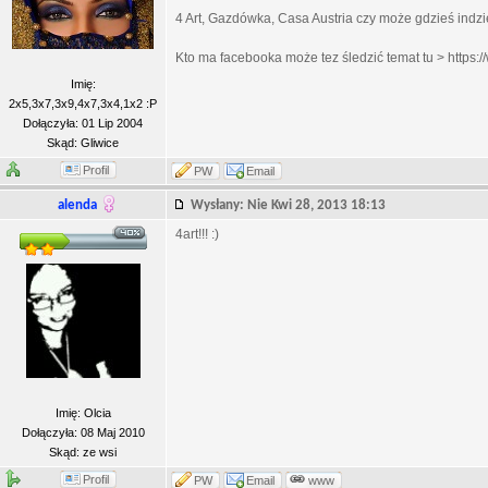
4 Art, Gazdówka, Casa Austria czy może gdzieś indzi
Kto ma facebooka może tez śledzić temat tu > https
Imię:
2x5,3x7,3x9,4x7,3x4,1x2 :P
Dołączyła: 01 Lip 2004
Skąd: Gliwice
Profil
PW
Email
alenda
Wysłany: Nie Kwi 28, 2013 18:13
4art!!! :)
Imię: Olcia
Dołączyła: 08 Maj 2010
Skąd: ze wsi
Profil
PW
Email
www