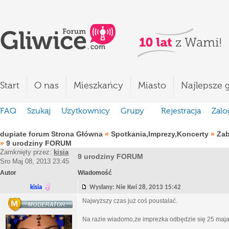
Start
O nas
Mieszkańcy
Miasto
Najlepsze g
FAQ
Szukaj
Użytkownicy
Grupy
Rejestracja
Zalo
dupiate forum Strona Główna
»
Spotkania,Imprezy,Koncerty
»
Za
»
9 urodziny FORUM
Zamknięty przez:
kisia
9 urodziny FORUM
Sro Maj 08, 2013 23:45
Autor
Wiadomość
kisia
Wysłany: Nie Kwi 28, 2013 15:42
Najwyższy czas już coś poustalać.
Na razie wiadomo,że imprezka odbędzie się 25 maj