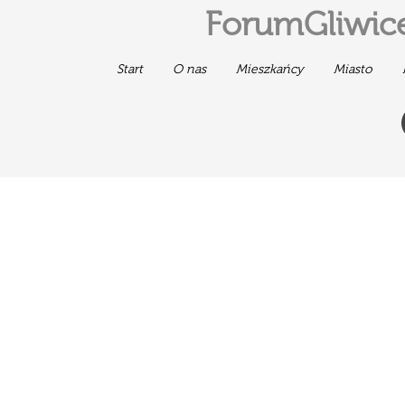
ForumGliwice
Start
O nas
Mieszkańcy
Miasto