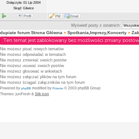
Dołączyła: 01 Lip 2004
Skąd: Gliwice
Profil
PW
Email
Wyświetl posty z ostatnich:
dupiate forum Strona Główna
»
Spotkania,Imprezy,Koncerty
»
Za
Ten temat jest zablokowany bez możliwości zmiany postów 
Nie możesz
pisać nowych tematów
Nie możesz
odpowiadać w tematach
Nie możesz
zmieniać swoich postów
Nie możesz
usuwać swoich postów
Nie możesz
głosować w ankietach
Nie możesz
załączać plików na tym forum
Nie możesz
ściągać załączników na tym forum
Powered by
modified by
© 2003 phpBB Group
phpBB
Przemo
Themes: junFresh &
Silk icon