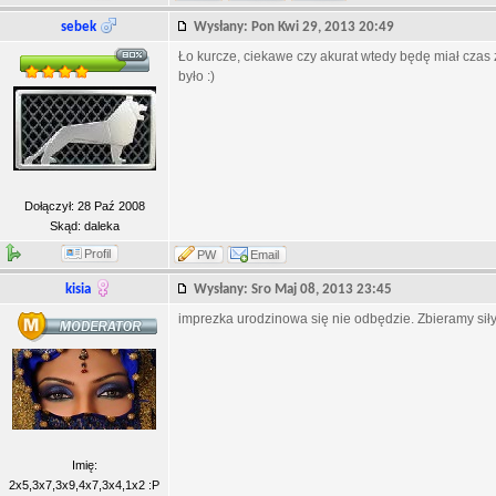
sebek
Wysłany: Pon Kwi 29, 2013 20:49
Ło kurcze, ciekawe czy akurat wtedy będę miał czas
było :)
Dołączył: 28 Paź 2008
Skąd: daleka
Profil
PW
Email
kisia
Wysłany: Sro Maj 08, 2013 23:45
imprezka urodzinowa się nie odbędzie. Zbieramy siły
Imię:
2x5,3x7,3x9,4x7,3x4,1x2 :P