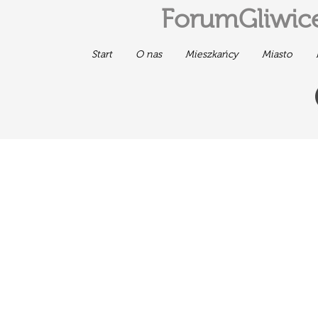
ForumGliwice
Start
O nas
Mieszkańcy
Miasto