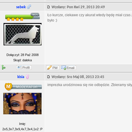
sebek
Wysłany: Pon Kwi 29, 2013 20:49
Ło kurcze, ciekawe czy akurat wtedy będę miał czas
było :)
Dołączył: 28 Paź 2008
Skąd: daleka
Profil
PW
Email
kisia
Wysłany: Sro Maj 08, 2013 23:45
imprezka urodzinowa się nie odbędzie. Zbieramy siły
Imię:
2x5,3x7,3x9,4x7,3x4,1x2 :P