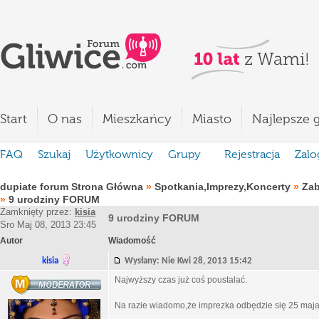
Start
O nas
Mieszkańcy
Miasto
Najlepsze g
FAQ
Szukaj
Użytkownicy
Grupy
Rejestracja
Zalo
dupiate forum Strona Główna
»
Spotkania,Imprezy,Koncerty
»
Za
»
9 urodziny FORUM
Zamknięty przez:
kisia
9 urodziny FORUM
Sro Maj 08, 2013 23:45
Autor
Wiadomość
kisia
Wysłany: Nie Kwi 28, 2013 15:42
Najwyższy czas już coś poustalać.
Na razie wiadomo,że imprezka odbędzie się 25 maj