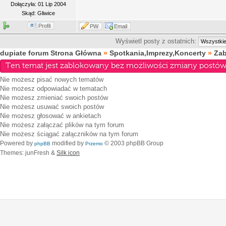
Dołączyła: 01 Lip 2004
Skąd: Gliwice
Profil
PW
Email
Wyświetl posty z ostatnich:
dupiate forum Strona Główna
»
Spotkania,Imprezy,Koncerty
»
Za
Ten temat jest zablokowany bez możliwości zmiany postów 
Nie możesz
pisać nowych tematów
Nie możesz
odpowiadać w tematach
Nie możesz
zmieniać swoich postów
Nie możesz
usuwać swoich postów
Nie możesz
głosować w ankietach
Nie możesz
załączać plików na tym forum
Nie możesz
ściągać załączników na tym forum
Powered by
modified by
© 2003 phpBB Group
phpBB
Przemo
Themes: junFresh &
Silk icon