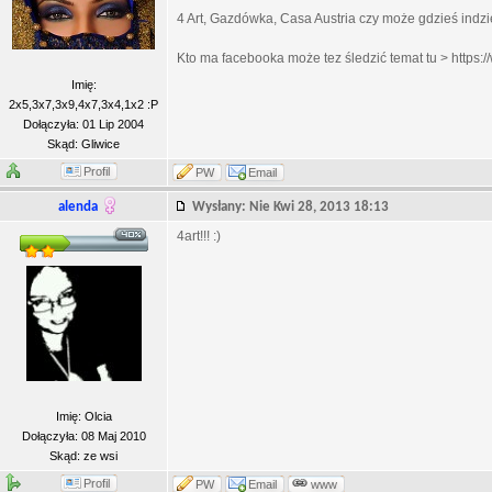
4 Art, Gazdówka, Casa Austria czy może gdzieś indzi
Kto ma facebooka może tez śledzić temat tu > https
Imię:
2x5,3x7,3x9,4x7,3x4,1x2 :P
Dołączyła: 01 Lip 2004
Skąd: Gliwice
Profil
PW
Email
alenda
Wysłany: Nie Kwi 28, 2013 18:13
4art!!! :)
Imię: Olcia
Dołączyła: 08 Maj 2010
Skąd: ze wsi
Profil
PW
Email
www