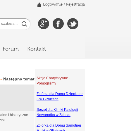
Logowanie
/
Rejestracja
Forum
Kontakt
Akcje Charytatywne -
Następny temat
»
Pomogliśmy
Zbiórka dla Domu Dziecka nr
3 w Gliwicach
Sprzęt dla Kliniki Patologii
alne i historyczne
Noworodka w Zabrzu
dni.
Zbiórka dla Domu Samotnej
Matki w Gliwicach