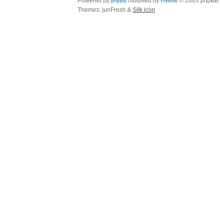
Powered by
modified by
© 2003 phpBB
phpBB
Przemo
Themes: junFresh &
Silk icon