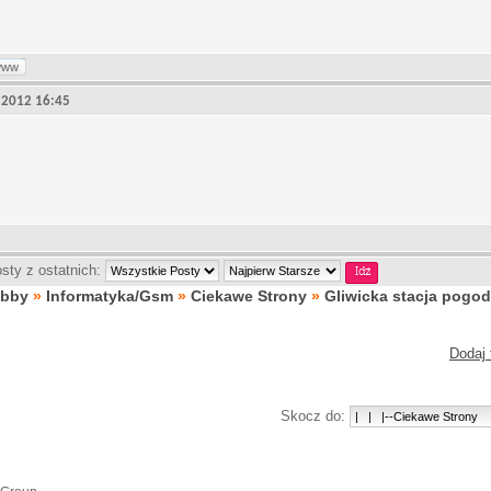
www
2, 2012 16:45
sty z ostatnich:
obby
»
Informatyka/Gsm
»
Ciekawe Strony
»
Gliwicka stacja pogo
Dodaj 
Skocz do: