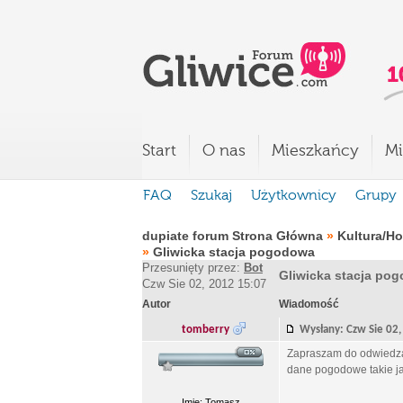
Start
O nas
Mieszkańcy
Mi
FAQ
Szukaj
Użytkownicy
Grupy
dupiate forum Strona Główna
»
Kultura/H
»
Gliwicka stacja pogodowa
Przesunięty przez:
Bot
Gliwicka stacja po
Czw Sie 02, 2012 15:07
Autor
Wiadomość
tomberry
Wysłany: Czw Sie 0
Zapraszam do odwiedzani
dane pogodowe takie jak
Imię: Tomasz