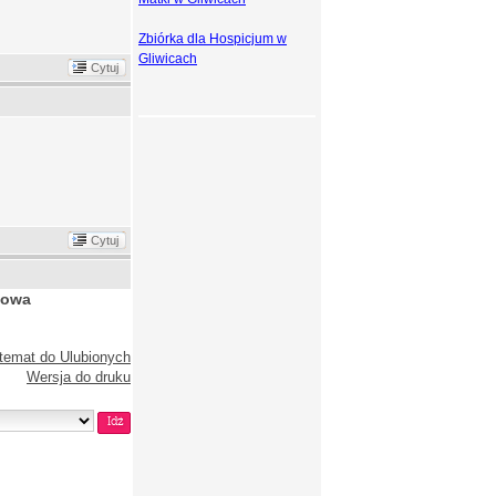
Zbiórka dla Hospicjum w
Gliwicach
Cytuj
Cytuj
dowa
temat do Ulubionych
Wersja do druku