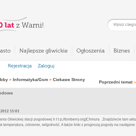
asto
Najlepsze gliwickie
Ogłoszenia
Biznes
Rejestracja
Zaloguj
obby
»
Informatyka/Gsm
»
Ciekawe Strony
Poprzedni temat
«
godowa
2, 2012 15:01
a Gliwickiej stacji pogodowej h t t p;//tomberry.org]Chmura . Znajdziecie tam aktu
 temperatura, ciśnienie, wilgotność. A także linki z prognozą pogody na następne 