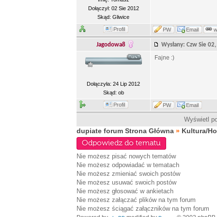
Dołączył: 02 Sie 2012
Skąd: Gliwice
Profil
PW
Email
Jagodowa8
Wysłany: Czw Sie 0
Fajne :)
Dołączyła: 24 Lip 2012
Skąd: ob
Profil
PW
Email
Wyświetl po
dupiate forum Strona Główna
»
Kultura/H
Odpowiedz do tematu
Nie możesz
pisać nowych tematów
Nie możesz
odpowiadać w tematach
Nie możesz
zmieniać swoich postów
Nie możesz
usuwać swoich postów
Nie możesz
głosować w ankietach
Nie możesz
załączać plików na tym forum
Nie możesz
ściągać załączników na tym forum