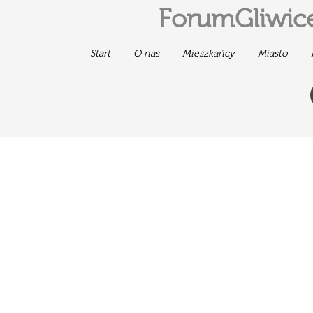
ForumGliwice
Start
O nas
Mieszkańcy
Miasto