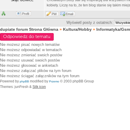
Chciałabym żeby stał się inspiracją dla wszystkich m
Skąd: GLIWICE
kobiety. Liczę na to, że ten blog stanie się takim m
Profil
PW
Email
Wyświetl posty z ostatnich:
dupiate forum Strona Główna
»
Kultura/Hobby
»
Informatyka/Gsm
Odpowiedz do tematu
Nie możesz
pisać nowych tematów
Nie możesz
odpowiadać w tematach
Nie możesz
zmieniać swoich postów
Nie możesz
usuwać swoich postów
Nie możesz
głosować w ankietach
Nie możesz
załączać plików na tym forum
Nie możesz
ściągać załączników na tym forum
Powered by
modified by
© 2003 phpBB Group
phpBB
Przemo
Themes: junFresh &
Silk icon