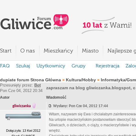
Start
O nas
Mieszkańcy
Miasto
Najlepsze g
FAQ
Szukaj
Użytkownicy
Grupy
Rejestracja
Zalo
dupiate forum Strona Główna
»
Kultura/Hobby
»
Informatyka/Gsm
Przesunięty przez:
Bot
zapraszam na blog gliwiczanka.blogspot, c
Pon Cze 04, 2012 20:34
Autor
Wiadomość
gliwiczanka
Wysłany: Pon Cze 04, 2012 17:44
Witam, nazywam się Ewa i chciałabym zainteresować 
Na urlopie macierzyńskim postanowiłam stworzyć blog
Gliwicach, o dzieciach, o ciąży, o macierzyństwie i 
wnętrz.
Dołączyła: 13 Kwi 2012