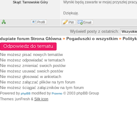
Wyniki będą zawarte w mojej przyszłej pracy 
Skąd: Tarnowskie Góry
Dziękuję.
Profil
PW
Email
Wyświetl posty z ostatnich:
dupiate forum Strona Główna
»
Pogaduszki o wszystkim
»
Polity
Odpowiedz do tematu
Nie możesz
pisać nowych tematów
Nie możesz
odpowiadać w tematach
Nie możesz
zmieniać swoich postów
Nie możesz
usuwać swoich postów
Nie możesz
głosować w ankietach
Nie możesz
załączać plików na tym forum
Nie możesz
ściągać załączników na tym forum
Powered by
modified by
© 2003 phpBB Group
phpBB
Przemo
Themes: junFresh &
Silk icon