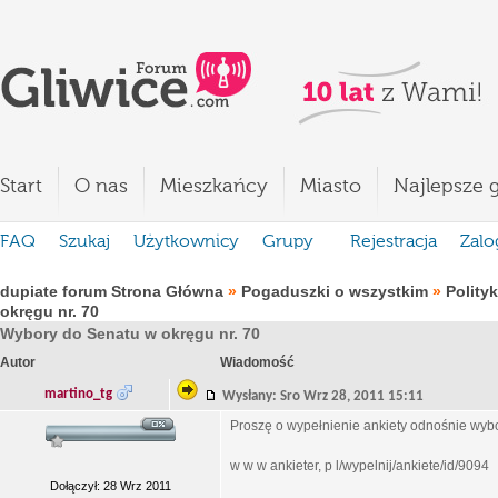
Start
O nas
Mieszkańcy
Miasto
Najlepsze g
FAQ
Szukaj
Użytkownicy
Grupy
Rejestracja
Zalo
dupiate forum Strona Główna
»
Pogaduszki o wszystkim
»
Polity
okręgu nr. 70
Wybory do Senatu w okręgu nr. 70
Autor
Wiadomość
martino_tg
Wysłany: Sro Wrz 28, 2011 15:11
Proszę o wypełnienie ankiety odnośnie wyb
w w w ankieter, p l/wypelnij/ankiete/id/9094
Dołączył: 28 Wrz 2011