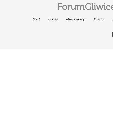
ForumGliwice
Start
O nas
Mieszkańcy
Miasto