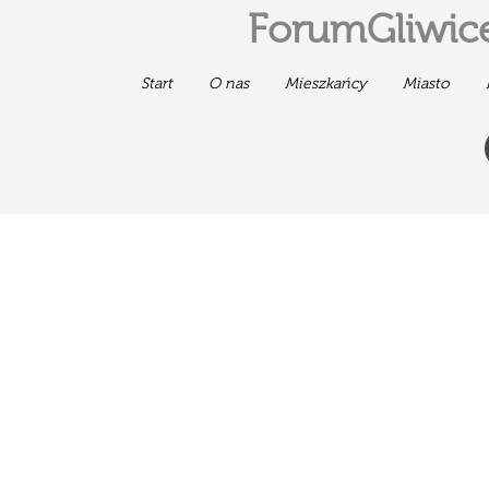
ForumGliwice
Start
O nas
Mieszkańcy
Miasto