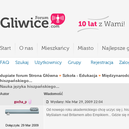
Start
O nas
Mieszkańcy
Miasto
Najlepsze g
FAQ
Szukaj
Użytkownicy
Grupy
Rejestracja
Zalo
dupiate forum Strona Główna
»
Szkoła - Edukacja
»
Międzynarod
hiszpańskiego...
Nauka języka hiszpańskiego...
Autor
Wiadomość
gocha_p
Wysłany: Nie Mar 29, 2009 22:04
Od nowego roku akademickiego chcę uczyc się j. hisz
Myślałam nad Britamem albo Empikiem... Gdzie się n
Dołączyła: 29 Mar 2009