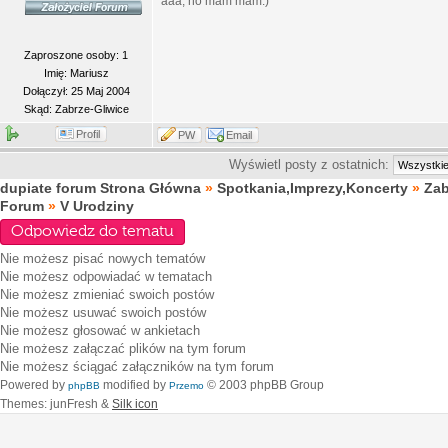
aaa, no mam mam:)
Zaproszone osoby: 1
Imię: Mariusz
Dołączył: 25 Maj 2004
Skąd: Zabrze-Gliwice
Profil
PW
Email
Wyświetl posty z ostatnich:
dupiate forum Strona Główna
»
Spotkania,Imprezy,Koncerty
»
Za
Forum
»
V Urodziny
Odpowiedz do tematu
Nie możesz
pisać nowych tematów
Nie możesz
odpowiadać w tematach
Nie możesz
zmieniać swoich postów
Nie możesz
usuwać swoich postów
Nie możesz
głosować w ankietach
Nie możesz
załączać plików na tym forum
Nie możesz
ściągać załączników na tym forum
Powered by
modified by
© 2003 phpBB Group
phpBB
Przemo
Themes: junFresh &
Silk icon