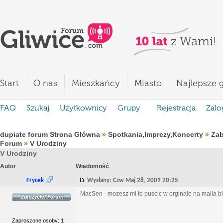
Start
O nas
Mieszkańcy
Miasto
Najlepsze g
FAQ
Szukaj
Użytkownicy
Grupy
Rejestracja
Zalo
dupiate forum Strona Główna
»
Spotkania,Imprezy,Koncerty
»
Za
Forum
»
V Urodziny
V Urodziny
Autor
Wiadomość
Frycek
Wysłany: Czw Maj 28, 2009 20:25
MacSen - mozesz mi to puscic w orginale na maila b
Zaproszone osoby: 1