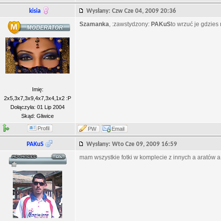
kisia
Wysłany: Czw Cze 04, 2009 20:36
Szamanka
, :zawstydzony:
PAKuS
to wrzuć je gdzies
Imię:
2x5,3x7,3x9,4x7,3x4,1x2 :P
Dołączyła: 01 Lip 2004
Skąd: Gliwice
Profil
PW
Email
PAKuS
Wysłany: Wto Cze 09, 2009 16:59
mam wszystkie fotki w komplecie z innych a aratów a 