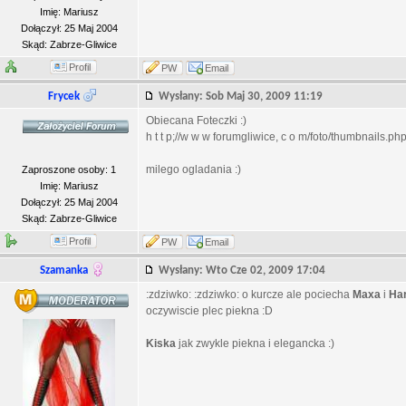
Imię: Mariusz
Dołączył: 25 Maj 2004
Skąd: Zabrze-Gliwice
Profil
PW
Email
Frycek
Wysłany: Sob Maj 30, 2009 11:19
Obiecana Foteczki :)
h t t p;//w w w forumgliwice, c o m/foto/thumbnails.
milego ogladania :)
Zaproszone osoby: 1
Imię: Mariusz
Dołączył: 25 Maj 2004
Skąd: Zabrze-Gliwice
Profil
PW
Email
Szamanka
Wysłany: Wto Cze 02, 2009 17:04
:zdziwko: :zdziwko: o kurcze ale pociecha
Maxa
i
Har
oczywiscie plec piekna :D
Kiska
jak zwykle piekna i elegancka :)