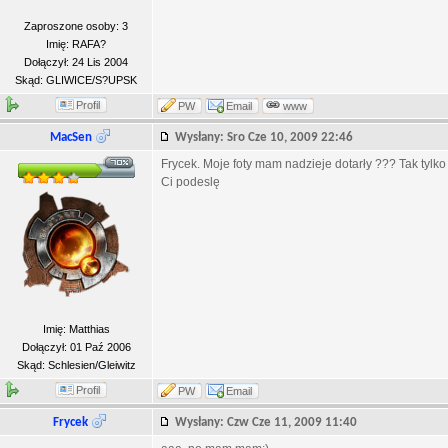
Zaproszone osoby: 3
Imię: RAFA?
Dołączył: 24 Lis 2004
Skąd: GLIWICE/S?UPSK
Profil
PW
Email
www
MacSen
Wysłany: Sro Cze 10, 2009 22:46
Frycek. Moje foty mam nadzieje dotarły ??? Tak tylko p
Ci podeslę
Imię: Matthias
Dołączył: 01 Paź 2006
Skąd: Schlesien/Gleiwitz
Profil
PW
Email
Frycek
Wysłany: Czw Cze 11, 2009 11:40