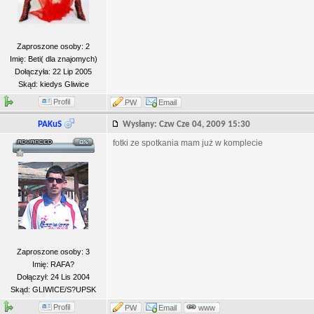
Zaproszone osoby: 2
Imię: Beti( dla znajomych)
Dołączyła: 22 Lip 2005
Skąd: kiedys Gliwice
Profil
PW
Email
PAKuS
Wysłany: Czw Cze 04, 2009 15:30
fotki ze spotkania mam już w komplecie
Zaproszone osoby: 3
Imię: RAFA?
Dołączył: 24 Lis 2004
Skąd: GLIWICE/S?UPSK
Profil
PW
Email
www