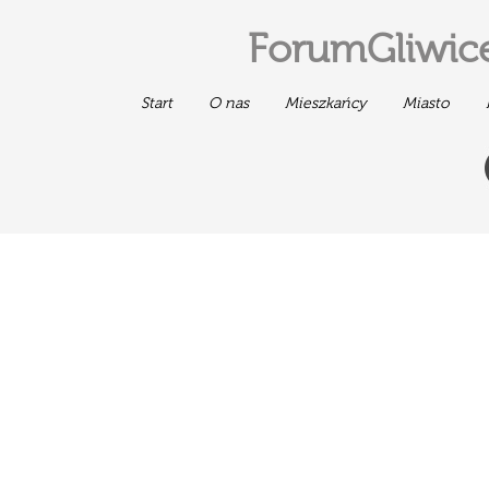
ForumGliwice
Start
O nas
Mieszkańcy
Miasto