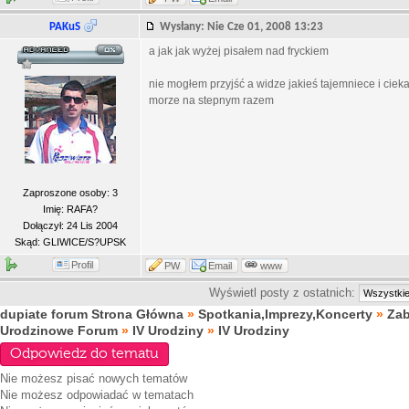
PAKuS
Wysłany: Nie Cze 01, 2008 13:23
a jak jak wyżej pisałem nad fryckiem
nie mogłem przyjść a widze jakieś tajemniece i cie
morze na stepnym razem
Zaproszone osoby: 3
Imię: RAFA?
Dołączył: 24 Lis 2004
Skąd: GLIWICE/S?UPSK
Profil
PW
Email
www
Wyświetl posty z ostatnich:
dupiate forum Strona Główna
»
Spotkania,Imprezy,Koncerty
»
Za
Urodzinowe Forum
»
IV Urodziny
»
IV Urodziny
Odpowiedz do tematu
Nie możesz
pisać nowych tematów
Nie możesz
odpowiadać w tematach