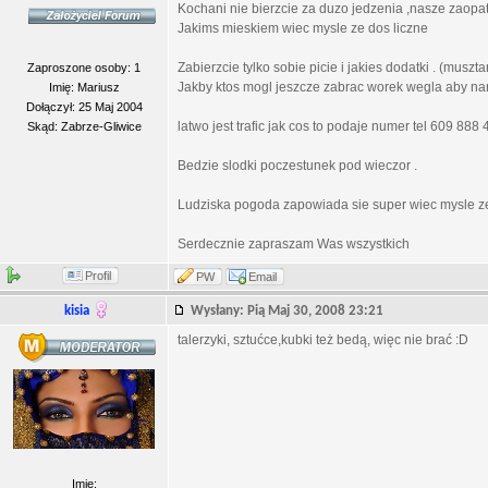
Kochani nie bierzcie za duzo jedzenia ,nasze zaopat
Jakims mieskiem wiec mysle ze dos liczne
Zabierzcie tylko sobie picie i jakies dodatki . (muszt
Zaproszone osoby: 1
Jakby ktos mogl jeszcze zabrac worek wegla aby na
Imię: Mariusz
Dołączył: 25 Maj 2004
latwo jest trafic jak cos to podaje numer tel 609 88
Skąd: Zabrze-Gliwice
Bedzie slodki poczestunek pod wieczor .
Ludziska pogoda zapowiada sie super wiec mysle z
Serdecznie zapraszam Was wszystkich
Profil
PW
Email
kisia
Wysłany: Pią Maj 30, 2008 23:21
talerzyki, sztućce,kubki też bedą, więc nie brać :D
Imię: