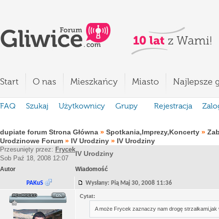
Start
O nas
Mieszkańcy
Miasto
Najlepsze g
FAQ
Szukaj
Użytkownicy
Grupy
Rejestracja
Zalo
dupiate forum Strona Główna
»
Spotkania,Imprezy,Koncerty
»
Za
Urodzinowe Forum
»
IV Urodziny
»
IV Urodziny
Przesunięty przez:
Frycek
IV Urodziny
Sob Paź 18, 2008 12:07
Autor
Wiadomość
PAKuS
Wysłany: Pią Maj 30, 2008 11:36
Cytat:
A może Frycek zaznaczy nam drogę strzałkami,jak