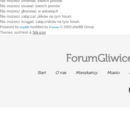
Nie możesz
zmieniać swoich postów
Nie możesz
usuwać swoich postów
Nie możesz
głosować w ankietach
Nie możesz
załączać plików na tym forum
Nie możesz
ściągać załączników na tym forum
Powered by
modified by
© 2003 phpBB Group
phpBB
Przemo
Themes: junFresh &
Silk icon
ForumGliwice
Start
O nas
Mieszkańcy
Miasto