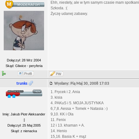
Ehh, niestety, ale w tym samym czasie mam spotkan
Szkoda. :(
Życzę udanej zabawy.
Dołączył: 28 Wrz 2004
Skąd: Gliwice - peryferia
Profil
PW
trunks
Wysłany: Pią Maj 30, 2008 17:03
1. Frycek i 2. Ania
3. kisia
4. PAKuS i 5. MOJA JUSTYNKA
6,7,8. Aessa + Tomek + Natasia :-)
9,10. KK i Ola
Imię: Jakub Piotr Aleksander
11. Fenix
:]
12 i 13. khaman + A.
Dołączył: 25 Maj 2005
14. Henio
Skąd: z nienacka
15,16. Basia K + mąż