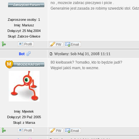
no , mozecie zabrac pieczywo i picie .
Generalnie jest zasada ze robimy szwedzki stol. Gdz
Zaproszone osoby: 1
Imię: Mariusz
Dołączył: 25 Maj 2004
Skąd: Zabrze-Gliwice
Profil
PW
Email
Bot
Wysłany: Sob Maj 31, 2008 11:11
80 kiełbasek? ?omatko, kto to będzie jadł?
Węgiel jakiś mam, to wezme.
Imię: Mjeetek
Dołączył: 29 Paź 2005
Skąd: z Marsa
Profil
PW
Email