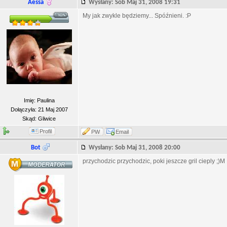
Aessa
Wysłany: Sob Maj 31, 2008 19:31
My jak zwykle będziemy... Spóźnieni. :P
Imię: Paulina
Dołączyła: 21 Maj 2007
Skąd: Gliwice
Profil
PW
Email
Bot
Wysłany: Sob Maj 31, 2008 20:00
przychodzic przychodzic, poki jeszcze gril cieply ;)M