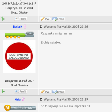
2x5,3x7,3x9,4x7,3x4,1x2 :P
Dołączyła: 01 Lip 2004
Skąd: Gliwice
Profil
PW
Email
Basia K
Wysłany: Pią Maj 30, 2008 23:26
Kaszanka
mniammmm
Zrobię sałatkę.
Dołączyła: 15 Paź 2007
Skąd: Sośnica
Profil
PW
Email
kisia
Wysłany: Pią Maj 30, 2008 23:29
no to szykuje sie nie zła imprezka :D