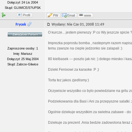
Dołączył: 24 Lis 2004
Skąd: GLIWICE/S?UPSK
Profil
PW
Email
www
Frycek
Wysłany: Nie Cze 01, 2008 11:49
O kurcze... jestem pierwszy :P co Wy jeszcze spicie 
Imprezka poprostu bomba , nastepnym razem napisze a
temu zawsze na cieple jedzonko sie zalapali :)
Zaproszone osoby: 1
Imię: Mariusz
80 kielbasek --- poszlo jak nic :) dotego miesko i 
Dołączył: 25 Maj 2004
Skąd: Zabrze-Gliwice
Dzieki Fenixowi za karaoke :P ;)
Torta tez jakos zjedlismy:)
Oczywiscie wszystko co bylo powiedziane na grilu zo
Podziekowania dla Basi i Ani za przepyszne salatki 
Ogolnie dziekuje wszystkim za swietna zabawe - do 
Dziekuje za prezent .Ania bedzie zadowolona teraz z