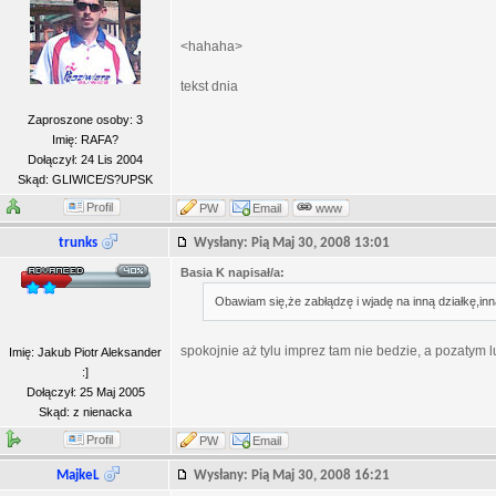
<hahaha>
tekst dnia
Zaproszone osoby: 3
Imię: RAFA?
Dołączył: 24 Lis 2004
Skąd: GLIWICE/S?UPSK
Profil
PW
Email
www
trunks
Wysłany: Pią Maj 30, 2008 13:01
Basia K napisał/a:
Obawiam się,że zabłądzę i wjadę na inną działkę,inn
spokojnie aż tylu imprez tam nie bedzie, a pozatym
Imię: Jakub Piotr Aleksander
:]
Dołączył: 25 Maj 2005
Skąd: z nienacka
Profil
PW
Email
MajkeL
Wysłany: Pią Maj 30, 2008 16:21