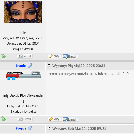
Imię:
2x5,3x7,3x9,4x7,3x4,1x2 :P
Dołączyła: 01 Lip 2004
Skąd: Gliwice
Profil
PW
Email
trunks
Wysłany: Pią Maj 30, 2008 23:31
hmm a pieczywo bedzie tez w takim ukladzie ? :P
Imię: Jakub Piotr Aleksander
:]
Dołączył: 25 Maj 2005
Skąd: z nienacka
Profil
PW
Email
Frycek
Wysłany: Sob Maj 31, 2008 09:25