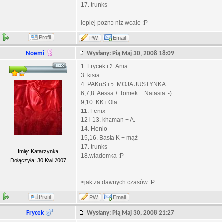
17. trunks
lepiej pozno niz wcale :P
Profil
PW
Email
Noemi
Wysłany: Pią Maj 30, 2008 18:09
1. Frycek i 2. Ania
3. kisia
4. PAKuS i 5. MOJA JUSTYNKA
6,7,8. Aessa + Tomek + Natasia :-)
9,10. KK i Ola
11. Fenix
12 i 13. khaman + A.
14. Henio
15,16. Basia K + mąż
17. trunks
Imię: Katarzynka
18.wiadomka :P
Dołączyła: 30 Kwi 2007
<jak za dawnych czasów :P
Profil
PW
Email
Frycek
Wysłany: Pią Maj 30, 2008 21:27