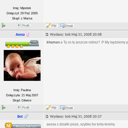
Imię: Mjeetek
Dołączył: 29 Paź 2005
Skąd: z Marsa
Profil
PW
Email
Aessa
Wysłany: Sob Maj 31, 2008 20:08
khaman
a Ty co tu jeszcze robisz? :P My będziemy 
Imię: Paulina
Dołączyła: 21 Maj 2007
Skąd: Gliwice
Profil
PW
Email
Bot
Wysłany: Sob Maj 31, 2008 20:37
aessa z dzialki pisze, szybko bo torta kroimy