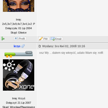
Imię:
2x5,3x7,3x9,4x7,3x4,1x2 :P
Dołączyła: 01 Lip 2004
Skąd: Gliwice
Profil
PW
Email
krzys
Wysłany: Sro Kwi 02, 2008 10:26
osz Wy ... dałem się wkręcić, udało Wam się :rotfl:
Imię: Krzyś
Dołączył: 21 Lip 2007
Skąd: Wrocław/Pławniowice