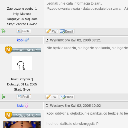
Jednak , nie cala informacja to zart .
Przygotowania trwaja - data pozostaje bez zmian .A 
Zaproszone osoby: 1
Imię: Mariusz
Dołączył: 25 Maj 2004
Skąd: Zabrze-Gliwice
Profil
PW
Email
kobi
Wysłany: Sro Kwi 02, 2008 09:21
Nie będzie urodzin, nie będzie spotkania, nie będzie
Imię: Bożydar :]
Dołączył: 31 Lip 2005
Skąd: G-ce
Profil
PW
Email
kisia
Wysłany: Sro Kwi 02, 2008 10:02
kobi
, oddychaj głęboko, nie panikuj, co będzie, to b
heehee, daliście sie wkrrręęcić :P