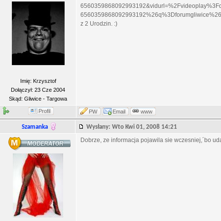
6560359868092993192&vidurl=%2Fvideoplay%3F
6560359868092993192%26q%3Dforumgliwice%2
z 2 Urodzin. :)
Imię: Krzysztof
Dołączył: 23 Cze 2004
Skąd: Gliwice - Targowa
Profil
PW
Email
www
Szamanka
Wysłany: Wto Kwi 01, 2008 14:21
Dobrze, ze informacja pojawila sie wczesniej,´bo uda