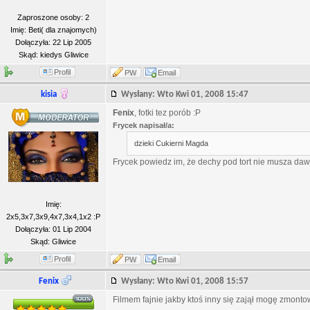
Zaproszone osoby: 2
Imię: Beti( dla znajomych)
Dołączyła: 22 Lip 2005
Skąd: kiedys Gliwice
Profil
PW
Email
kisia
Wysłany: Wto Kwi 01, 2008 15:47
Fenix
, fotki tez porób :P
Frycek napisał/a:
dzieki Cukierni Magda
Frycek powiedz im, że dechy pod tort nie musza dawa
Imię:
2x5,3x7,3x9,4x7,3x4,1x2 :P
Dołączyła: 01 Lip 2004
Skąd: Gliwice
Profil
PW
Email
Fenix
Wysłany: Wto Kwi 01, 2008 15:57
Filmem fajnie jakby ktoś inny się zajął mogę zmonto