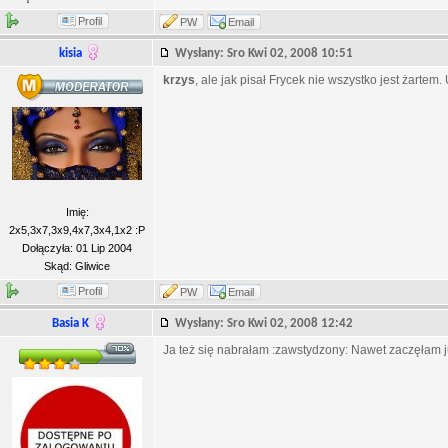
Profil
PW
Email
kisia
Wysłany: Sro Kwi 02, 2008 10:51
krzys
, ale jak pisał Frycek nie wszystko jest żartem
Imię:
2x5,3x7,3x9,4x7,3x4,1x2 :P
Dołączyła: 01 Lip 2004
Skąd: Gliwice
Profil
PW
Email
Basia K
Wysłany: Sro Kwi 02, 2008 12:42
Ja też się nabrałam :zawstydzony: Nawet zaczęłam