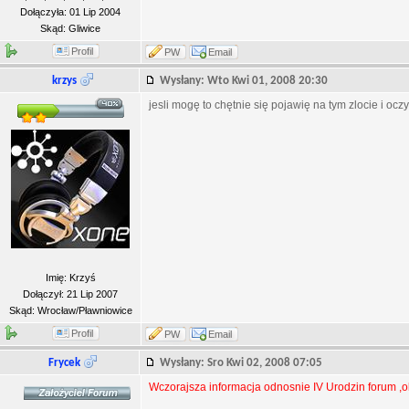
Dołączyła: 01 Lip 2004
Skąd: Gliwice
Profil
PW
Email
krzys
Wysłany: Wto Kwi 01, 2008 20:30
jesli mogę to chętnie się pojawię na tym zlocie i ocz
Imię: Krzyś
Dołączył: 21 Lip 2007
Skąd: Wrocław/Pławniowice
Profil
PW
Email
Frycek
Wysłany: Sro Kwi 02, 2008 07:05
Wczorajsza informacja odnosnie IV Urodzin forum ,