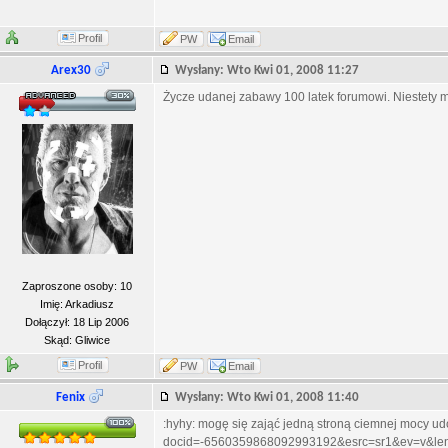
Profil
PW
Email
Arex30
Wysłany: Wto Kwi 01, 2008 11:27
Życze udanej zabawy 100 latek forumowi. Niestety mn
Zaproszone osoby: 10
Imię: Arkadiusz
Dołączył: 18 Lip 2006
Skąd: Gliwice
Profil
PW
Email
Fenix
Wysłany: Wto Kwi 01, 2008 11:40
:hyhy: mogę się zająć jedną stroną ciemnej mocy udo
docid=-6560359868092993192&esrc=sr1&ev=v&len