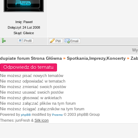
Imię: Paweł
Dołączył: 24 Lut 2008
Skąd: Gliwice
Profil
PW
Email
Wyś
dupiate forum Strona Główna
»
Spotkania,Imprezy,Koncerty
»
Za
Odpowiedz do tematu
Nie możesz
pisać nowych tematów
Nie możesz
odpowiadać w tematach
Nie możesz
zmieniać swoich postów
Nie możesz
usuwać swoich postów
Nie możesz
głosować w ankietach
Nie możesz
załączać plików na tym forum
Nie możesz
ściągać załączników na tym forum
Powered by
modified by
© 2003 phpBB Group
phpBB
Przemo
Themes: junFresh &
Silk icon