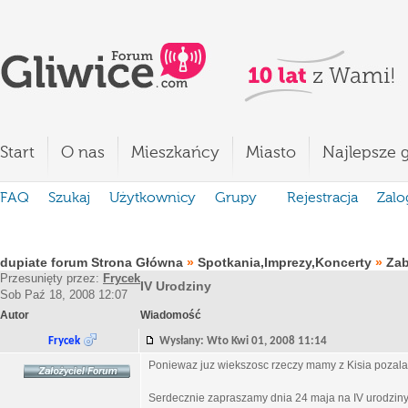
Start
O nas
Mieszkańcy
Miasto
Najlepsze g
FAQ
Szukaj
Użytkownicy
Grupy
Rejestracja
Zalo
dupiate forum Strona Główna
»
Spotkania,Imprezy,Koncerty
»
Za
Przesunięty przez:
Frycek
IV Urodziny
Sob Paź 18, 2008 12:07
Autor
Wiadomość
Frycek
Wysłany: Wto Kwi 01, 2008 11:14
Poniewaz juz wiekszosc rzeczy mamy z Kisia pozal
Serdecznie zapraszamy dnia 24 maja na IV urodzin