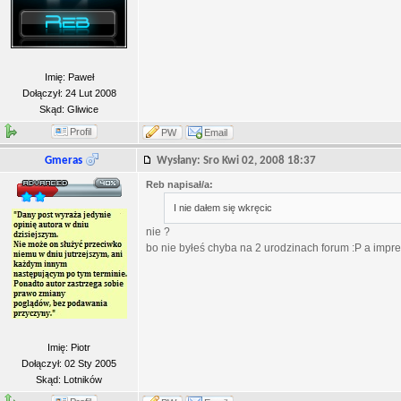
Imię: Paweł
Dołączył: 24 Lut 2008
Skąd: Gliwice
Profil
PW
Email
Gmeras
Wysłany: Sro Kwi 02, 2008 18:37
Reb napisał/a:
I nie dałem się wkręcic
nie ?
bo nie byłeś chyba na 2 urodzinach forum :P a impr
Imię: Piotr
Dołączył: 02 Sty 2005
Skąd: Lotników