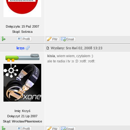
Dołączyła: 15 Paź 2007
Skąd: Sośnica
Profil
PW
Email
krzys
Wysłany: Sro Kwi 02, 2008 13:23
kisia
, wiem wiem, czytałem :)
ale te radia i tv :o :D :rotfl: :rotfl:
Imię: Krzyś
Dołączył: 21 Lip 2007
Skąd: Wrocław/Pławniowice
Profil
PW
Email