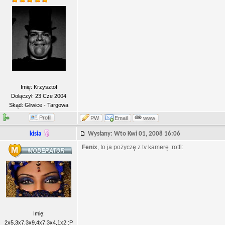
Imię: Krzysztof
Dołączył: 23 Cze 2004
Skąd: Gliwice - Targowa
Profil
PW
Email
www
kisia
Wysłany: Wto Kwi 01, 2008 16:06
Fenix
, to ja pożyczę z tv kamerę :rotfl:
Imię:
2x5,3x7,3x9,4x7,3x4,1x2 :P