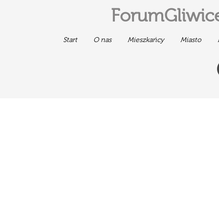
ForumGliwice
Start
O nas
Mieszkańcy
Miasto