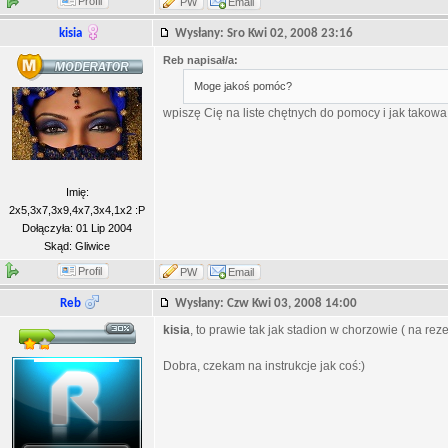
Profil
PW
Email
kisia
Wysłany: Sro Kwi 02, 2008 23:16
Reb napisał/a:
Moge jakoś pomóc?
wpiszę Cię na liste chętnych do pomocy i jak takow
Imię:
2x5,3x7,3x9,4x7,3x4,1x2 :P
Dołączyła: 01 Lip 2004
Skąd: Gliwice
Profil
PW
Email
Reb
Wysłany: Czw Kwi 03, 2008 14:00
kisia
, to prawie tak jak stadion w chorzowie ( na rezer
Dobra, czekam na instrukcje jak coś:)