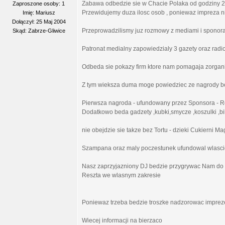
Zabawa odbedzie sie w Chacie Polaka od godziny 2
Zaproszone osoby: 1
Przewidujemy duza ilosc osob , poniewaz impreza ni
Imię: Mariusz
Dołączył: 25 Maj 2004
Przeprowadzilismy juz rozmowy z mediami i sponora
Skąd: Zabrze-Gliwice
Patronat medialny zapowiedzialy 3 gazety oraz radi
Odbeda sie pokazy firm ktore nam pomagaja zorga
Z tym wieksza duma moge powiedziec ze nagrody be
Pierwsza nagroda - ufundowany przez Sponsora - R
Dodatkowo beda gadzety ,kubki,smycze ,koszulki ,bi
nie obejdzie sie takze bez Tortu - dzieki Cukierni M
Szampana oraz maly poczestunek ufundowal wlascic
Nasz zaprzyjazniony DJ bedzie przygrywac Nam do
Reszta we wlasnym zakresie
Poniewaz trzeba bedzie troszke nadzorowac impreze
Wiecej informacji na bierzaco