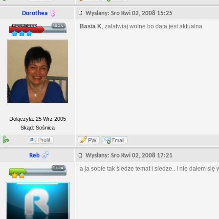
Dorothea
Wysłany: Sro Kwi 02, 2008 15:25
Basia K
, zalatwiaj wolne bo data jest aktualna
Dołączyła: 25 Wrz 2005
Skąd: Sośnica
Profil
PW
Email
Reb
Wysłany: Sro Kwi 02, 2008 17:21
a ja sobie tak śledze temat i sledze.. I nie dałem si