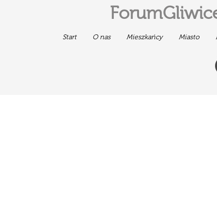
ForumGliwice
Start
O nas
Mieszkańcy
Miasto