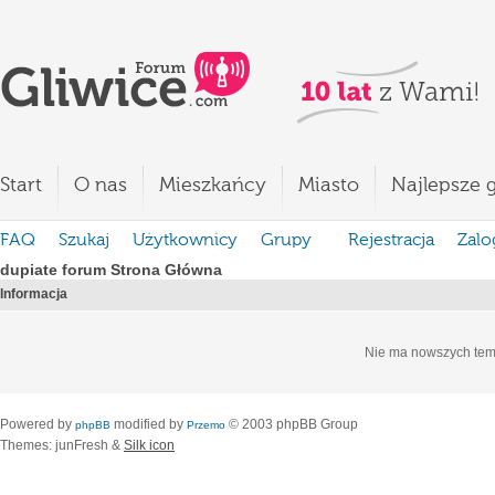
Start
O nas
Mieszkańcy
Miasto
Najlepsze g
FAQ
Szukaj
Użytkownicy
Grupy
Rejestracja
Zalo
dupiate forum Strona Główna
Informacja
Nie ma nowszych tem
Powered by
modified by
© 2003 phpBB Group
phpBB
Przemo
Themes: junFresh &
Silk icon