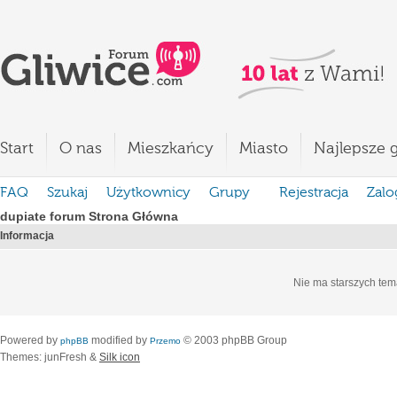
Start
O nas
Mieszkańcy
Miasto
Najlepsze g
FAQ
Szukaj
Użytkownicy
Grupy
Rejestracja
Zalo
dupiate forum Strona Główna
Informacja
Nie ma starszych tem
Powered by
modified by
© 2003 phpBB Group
phpBB
Przemo
Themes: junFresh &
Silk icon