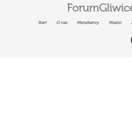
ForumGliwice
Start
O nas
Mieszkańcy
Miasto