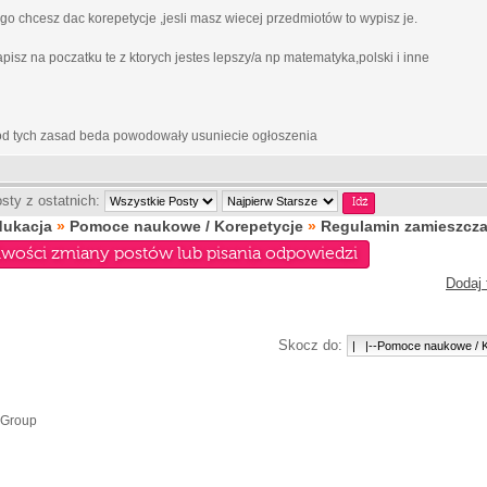
go chcesz dac korepetycje ,jesli masz wiecej przedmiotów to wypisz je.
 napisz na poczatku te z ktorych jestes lepszy/a np matematyka,polski i inne
 od tych zasad beda powodowały usuniecie ogłoszenia
sty z ostatnich:
dukacja
»
Pomoce naukowe / Korepetycje
»
Regulamin zamieszcza
iwości zmiany postów lub pisania odpowiedzi
Dodaj 
Skocz do:
 Group