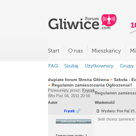
Start
O nas
Mieszkańcy
Mi
FAQ
Szukaj
Użytkownicy
Grupy
dupiate forum Strona Główna
»
Szkoła - E
»
Regulamin zamieszczania Ogłoszenia!!
Przesunięty przez:
Frycek
Regulamin zamieszc
Wto Paź 04, 2011 20:56
Autor
Wiadomość
Frycek
Wysłany: Pon Paź 2
Jesli chcesz zamiescić 
Zaproszone osoby: 1