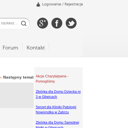
Logowanie
/
Rejestracja
Forum
Kontakt
Akcje Charytatywne -
Następny temat
»
Pomogliśmy
Zbiórka dla Domu Dziecka nr
3 w Gliwicach
Sprzęt dla Kliniki Patologii
Noworodka w Zabrzu
Zbiórka dla Domu Samotnej
Matki w Gliwicach