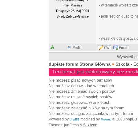
- w temacie wpisz z cze
Imię: Mariusz
Dołączył: 25 Maj 2004
- jesli jest ich duzo to
Skąd: Zabrze-Gliwice
- wszelkie odstępstwa
Profil
PW
Email
Wyświetl po
dupiate forum Strona Główna
»
Szkoła - E
Ten temat jest zablokowany bez możl
Nie możesz
pisać nowych tematów
Nie możesz
odpowiadać w tematach
Nie możesz
zmieniać swoich postów
Nie możesz
usuwać swoich postów
Nie możesz
głosować w ankietach
Nie możesz
załączać plików na tym forum
Nie możesz
ściągać załączników na tym forum
Powered by
modified by
© 2003 phpBB
phpBB
Przemo
Themes: junFresh &
Silk icon