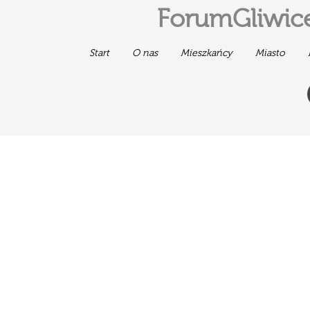
ForumGliwice
Start
O nas
Mieszkańcy
Miasto