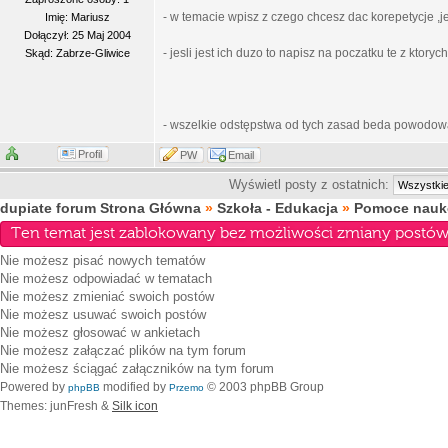
- w temacie wpisz z czego chcesz dac korepetycje ,j
Imię: Mariusz
Dołączył: 25 Maj 2004
- jesli jest ich duzo to napisz na poczatku te z ktory
Skąd: Zabrze-Gliwice
- wszelkie odstępstwa od tych zasad beda powodow
Profil
PW
Email
Wyświetl posty z ostatnich:
dupiate forum Strona Główna
»
Szkoła - Edukacja
»
Pomoce nauko
Ten temat jest zablokowany bez możliwości zmiany postów 
Nie możesz
pisać nowych tematów
Nie możesz
odpowiadać w tematach
Nie możesz
zmieniać swoich postów
Nie możesz
usuwać swoich postów
Nie możesz
głosować w ankietach
Nie możesz
załączać plików na tym forum
Nie możesz
ściągać załączników na tym forum
Powered by
modified by
© 2003 phpBB Group
phpBB
Przemo
Themes: junFresh &
Silk icon