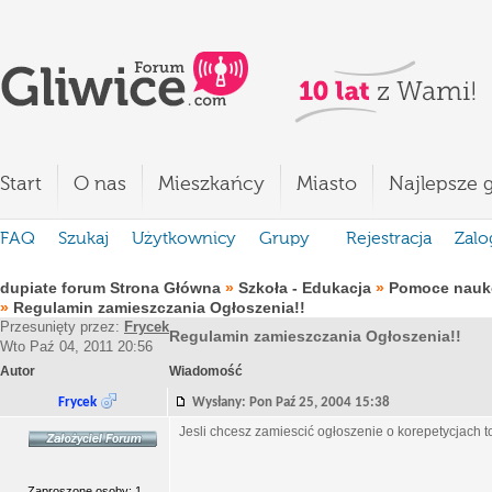
Start
O nas
Mieszkańcy
Miasto
Najlepsze g
FAQ
Szukaj
Użytkownicy
Grupy
Rejestracja
Zalo
dupiate forum Strona Główna
»
Szkoła - Edukacja
»
Pomoce nauko
»
Regulamin zamieszczania Ogłoszenia!!
Przesunięty przez:
Frycek
Regulamin zamieszczania Ogłoszenia!!
Wto Paź 04, 2011 20:56
Autor
Wiadomość
Frycek
Wysłany: Pon Paź 25, 2004 15:38
Jesli chcesz zamiescić ogłoszenie o korepetycjach to
Zaproszone osoby: 1