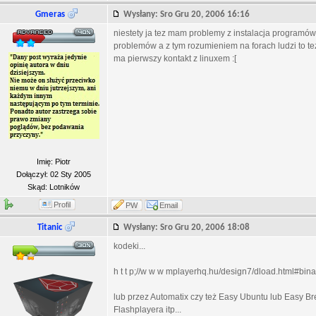
Gmeras
Wysłany: Sro Gru 20, 2006 16:16
niestety ja tez mam problemy z instalacja programów
problemów a z tym rozumieniem na forach ludzi to te
ma pierwszy kontakt z linuxem :[
Imię: Piotr
Dołączył: 02 Sty 2005
Skąd: Lotników
Profil
PW
Email
Titanic
Wysłany: Sro Gru 20, 2006 18:08
kodeki...
h t t p;//w w w mplayerhq.hu/design7/dload.html#bin
lub przez Automatix czy też Easy Ubuntu lub Easy Br
Flashplayera itp...