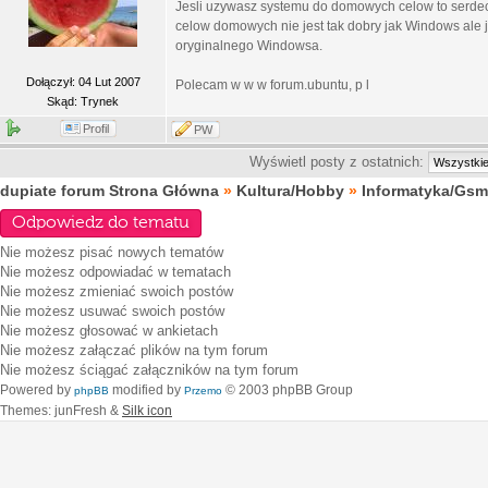
Jesli uzywasz systemu do domowych celow to serdecz
celow domowych nie jest tak dobry jak Windows ale j
oryginalnego Windowsa.
Dołączył: 04 Lut 2007
Polecam w w w forum.ubuntu, p l
Skąd: Trynek
Profil
PW
Wyświetl posty z ostatnich:
dupiate forum Strona Główna
»
Kultura/Hobby
»
Informatyka/Gsm
Odpowiedz do tematu
Nie możesz
pisać nowych tematów
Nie możesz
odpowiadać w tematach
Nie możesz
zmieniać swoich postów
Nie możesz
usuwać swoich postów
Nie możesz
głosować w ankietach
Nie możesz
załączać plików na tym forum
Nie możesz
ściągać załączników na tym forum
Powered by
modified by
© 2003 phpBB Group
phpBB
Przemo
Themes: junFresh &
Silk icon