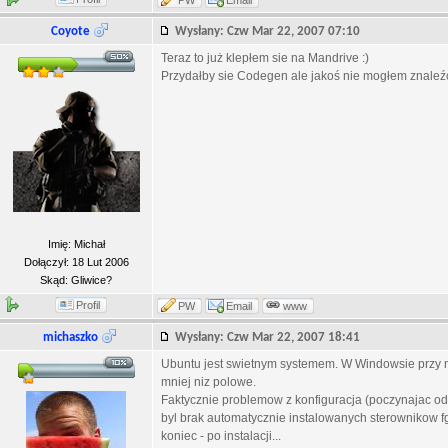
PW
Email
Coyote
Wysłany: Czw Mar 22, 2007 07:10
Teraz to już klepłem sie na Mandrive :)
Przydałby sie Codegen ale jakoś nie mogłem znaleź
Imię: Michał
Dołączył: 18 Lut 2006
Skąd: Gliwice?
Profil
PW
Email
www
michaszko
Wysłany: Czw Mar 22, 2007 18:41
Ubuntu jest swietnym systemem. W Windowsie przy
mniej niz polowe.
Faktycznie problemow z konfiguracja (poczynajac od 
byl brak automatycznie instalowanych sterownikow fgl
koniec - po instalacji...