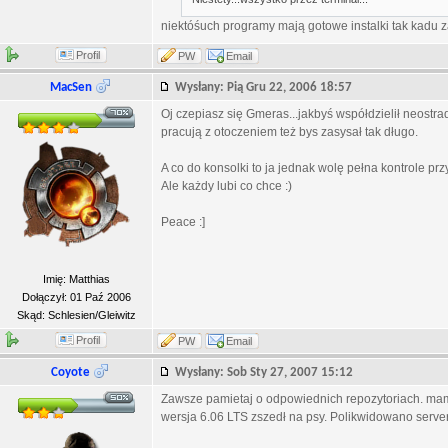
niektóśuch programy mają gotowe instalki tak kadu z
Profil
PW
Email
MacSen
Wysłany: Pią Gru 22, 2006 18:57
Oj czepiasz się Gmeras...jakbyś współdzielił neost
pracują z otoczeniem też bys zasysał tak długo.
A co do konsolki to ja jednak wolę pełna kontrole przy 
Ale każdy lubi co chce :)
Peace :]
Imię: Matthias
Dołączył: 01 Paź 2006
Skąd: Schlesien/Gleiwitz
Profil
PW
Email
Coyote
Wysłany: Sob Sty 27, 2007 15:12
Zawsze pamietaj o odpowiednich repozytoriach. mam r
wersja 6.06 LTS zszedł na psy. Polikwidowano serve