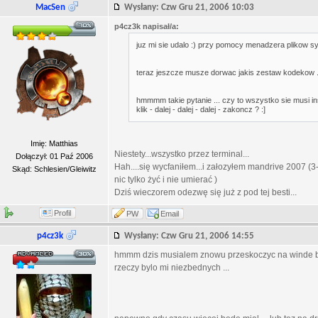
MacSen
Wysłany: Czw Gru 21, 2006 10:03
p4cz3k napisał/a:
juz mi sie udalo :) przy pomocy menadzera plikow sy
teraz jeszcze musze dorwac jakis zestaw kodekow .
hmmmm takie pytanie ... czy to wszystko sie musi inst
klik - dalej - dalej - dalej - zakoncz ? :]
Imię: Matthias
Niestety...wszystko przez terminal...
Dołączył: 01 Paź 2006
Hah....się wycfaniłem...i załozyłem mandrive 2007 
Skąd: Schlesien/Gleiwitz
nic tylko żyć i nie umierać )
Dziś wieczorem odezwę się już z pod tej besti...
Profil
PW
Email
p4cz3k
Wysłany: Czw Gru 21, 2006 14:55
hmmm dzis musialem znowu przeskoczyc na winde bo 
rzeczy bylo mi niezbednych ...