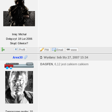
Imię: Michał
Dołączył: 18 Lut 2006
Skąd: Gliwice?
Profil
PW
Email
www
Arex30
Wysłany: Sob Sty 27, 2007 15:34
DAGFEN
, 6,12 jest całkiem całkiem
Zaproszone osoby: 10