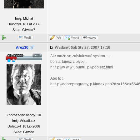
Imię: Michał
Dołączył: 18 Lut 2006
Skąd: Gliwice?
Profil
PW
Email
www
Arex30
Wysłany: Sob Sty 27, 2007 17:18
Ale może se zaistalować system .....
bo startujesz z płytki...
h t t p;//w w w ubuntu, p l/pobierz.html
Abo to :
h t t p;//dobreprogramy, p l/index.php?dz=15&n=564
Zaproszone osoby: 10
Imię: Arkadiusz
Dołączył: 18 Lip 2006
Skąd: Gliwice
Profil