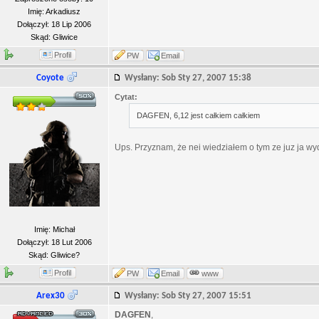
Imię: Arkadiusz
Dołączył: 18 Lip 2006
Skąd: Gliwice
Profil
PW
Email
Coyote
Wysłany: Sob Sty 27, 2007 15:38
Cytat:
DAGFEN, 6,12 jest całkiem całkiem
Ups. Przyznam, że nei wiedziałem o tym ze juz ja wyda
Imię: Michał
Dołączył: 18 Lut 2006
Skąd: Gliwice?
Profil
PW
Email
www
Arex30
Wysłany: Sob Sty 27, 2007 15:51
DAGFEN
,