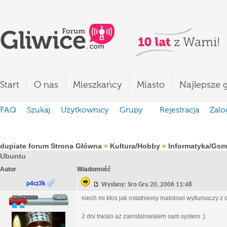
Start
O nas
Mieszkańcy
Miasto
Najlepsze g
FAQ
Szukaj
Użytkownicy
Grupy
Rejestracja
Zalo
dupiate forum Strona Główna
»
Kultura/Hobby
»
Informatyka/Gsm
Ubuntu
Autor
Wiadomość
p4cz3k
Wysłany: Sro Gru 20, 2006 11:48
niech mi ktos jak ostatniemy matolowi wytlumaczy z cz
2 dni trwalo az zainstalowalem sam system :)