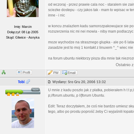
od wczoraj - przez prawie cala noc - staralem sie za
sciezke dostepu - czy jakos tak - mam to wpisac w te
inne - i nic
w koncu znalazlem kadu samorozpakowujace sie po sc
Imię: Marcin
rozszerzenia nic mi nei mowia - niby mam podlaczyc s
Dołączył: 08 Lip 2005
Skąd: Gliwice - Asnyka
moze wychodze na strasznego glupka - ale po 6 lat
zasadzie jest to moj 1 kontakt z linuxem ^_^ wiec nie
na forum ubuntu niektorzy pisza dla mnie tak niezr
Ostatnio 
Profil
PW
Email
Tobi
Wysłany: Sro Gru 20, 2006 13:32
U mnie z kadu poszło jak z płatka, pobierałem h t t p
p;//forum.ubuntu, p l/]forum Ubuntu.
Edit: Teraz doczytałem, że coś nie bardzo umiesz sk
tego, albo po prostu poprość żeby Ci wyjaśnili łopatol