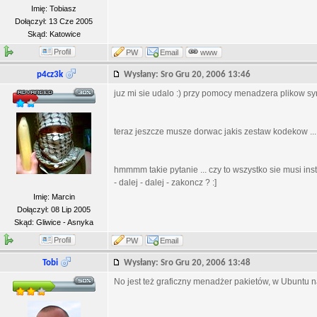
Imię: Tobiasz
Dołączył: 13 Cze 2005
Skąd: Katowice
Profil
PW
Email
www
p4cz3k
Wysłany: Sro Gru 20, 2006 13:46
juz mi sie udalo :) przy pomocy menadzera plikow sy
teraz jeszcze musze dorwac jakis zestaw kodekow ...
hmmmm takie pytanie ... czy to wszystko sie musi insta
- dalej - dalej - zakoncz ? :]
Imię: Marcin
Dołączył: 08 Lip 2005
Skąd: Gliwice - Asnyka
Profil
PW
Email
Tobi
Wysłany: Sro Gru 20, 2006 13:48
No jest też graficzny menadżer pakietów, w Ubuntu 