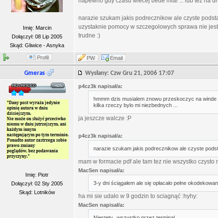
napewno gdy czasu wiecej bede mial ... lub tez na dr
narazie szukam jakis podrecznikow ale czyste podstaw
uzystaknie pomocy w szczegolowych sprawa nie jest
Imię: Marcin
trudne :)
Dołączył: 08 Lip 2005
Skąd: Gliwice - Asnyka
Profil
PW
Email
Gmeras
Wysłany: Czw Gru 21, 2006 17:07
p4cz3k napisał/a:
hmmm dzis musialem znowu przeskoczyc na winde bo
kilka rzeczy bylo mi niezbednych ...
ja jeszcze walcze :P
p4cz3k napisał/a:
narazie szukam jakis podrecznikow ale czyste pod
mam w formacie pdf ale tam tez nie wszystko czysto 
MacSen napisał/a:
Imię: Piotr
3-y dni ściągałem ale się opłacało pełne okodekowani
Dołączył: 02 Sty 2005
Skąd: Lotników
ha mi sie udało w 9 godzin to sciagnąć :hyhy:
MacSen napisał/a:
Niestety...wszystko przez terminal...