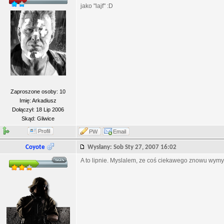
jako "lajf" :D
Zaproszone osoby: 10
Imię: Arkadiusz
Dołączył: 18 Lip 2006
Skąd: Gliwice
Profil
PW
Email
Coyote
Wysłany: Sob Sty 27, 2007 16:02
A to lipnie. Myslalem, ze coś ciekawego znowu wymyśl